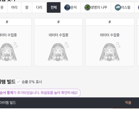
옷
머리
팔
다리
전체
운석
생명의 나무
미스릴
#
#
#
데이터 수집중
데이터 수집중
데이터 수집중
이템 빌드
승률 0% 표시
순서 통계
가 추가되었습니다. 화살표를 눌러 확인하세요!
아이템 빌드
픽률