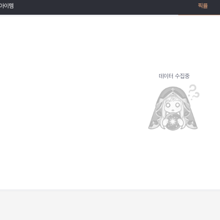
아이템
픽률
데이터 수집중