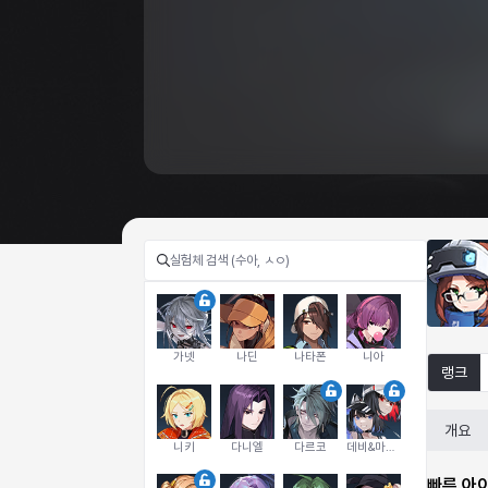
가넷
나딘
나타폰
니아
랭크
개요
니키
다니엘
다르코
데비&마를렌
빠른 아