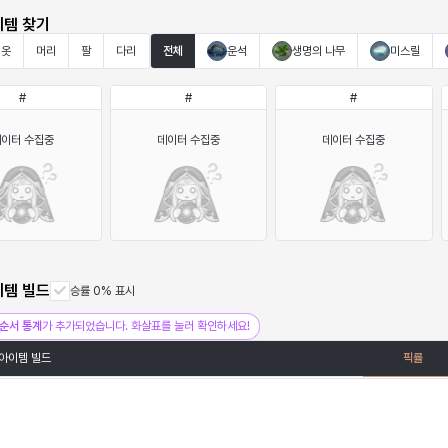
이템 찾기
옷
머리
팔
다리
전체
운석
생명의 나무
미스릴
#
#
#
데이터 수집중
데이터 수집중
데이터 수집중
이템 빌드
승률 0% 표시
순서 통계
가 추가되었습니다. 화살표를 눌러 확인하세요!
아이템 빌드
픽률