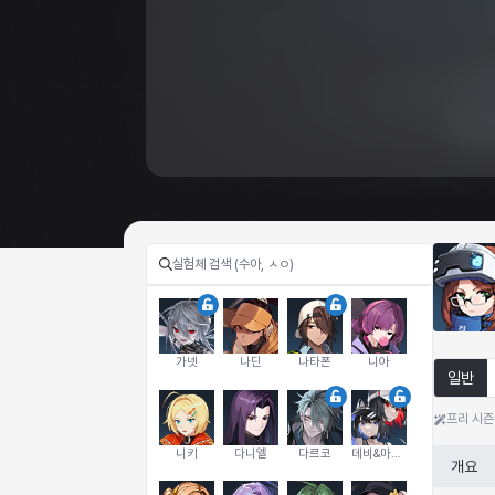
가넷
나딘
나타폰
니아
일반
프리 시즌
니키
다니엘
다르코
데비&마를렌
개요