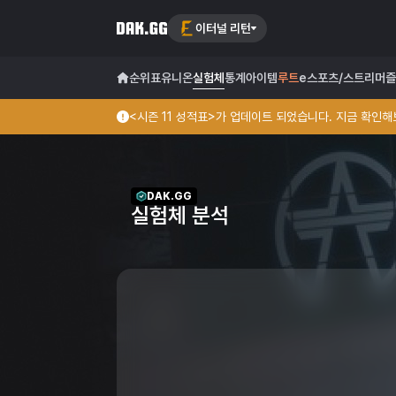
이터널 리턴
순위표
유니온
실험체
통계
아이템
루트
e스포츠/스트리머
즐
<시즌 11 성적표>가 업데이트 되었습니다. 지금 확인해보
DAK.GG
실험체 분석