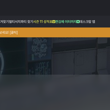
겨찾기
멀티서치
파티 찾기
시즌 11 성적표
켠김에 이터까지
데스크탑 앱
세요! [클릭]