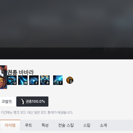
권총
바바라
D
Q
W
E
R
T
코발트
권총
100.0%
 기간에는 랭크 모드 대신 일반 모드 통계가 제공됩니다.
아이템
루트
특성
전술 스킬
스킬
소개