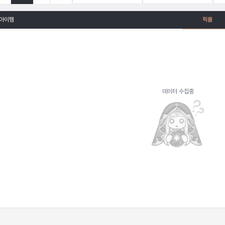
아이템
픽률
데이터 수집중