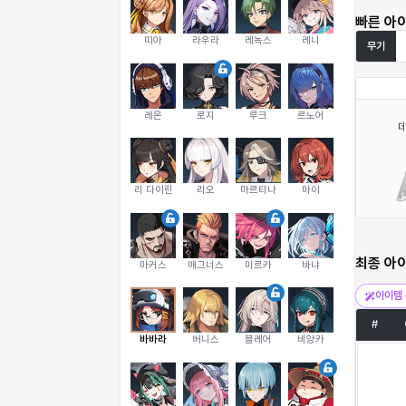
빠른 아
띠아
라우라
레녹스
레니
무기
레온
로지
루크
르노어
리 다이린
리오
마르티나
마이
최종 아
마커스
매그너스
미르카
바냐
아이템 
#
바바라
버니스
블레어
비앙카