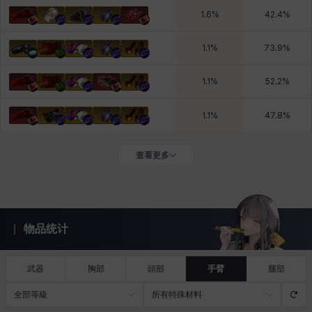
1.6
%
42.4
%
1.1
%
73.9
%
1.1
%
52.2
%
1.1
%
47.8
%
查看更多
物品统计
武器
胸部
頭部
手臂
腿部
全部等級
所有特殊材料