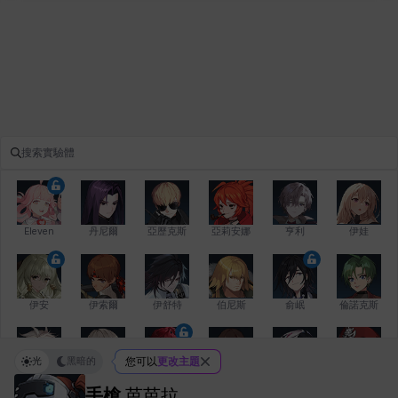
Eleven
丹尼爾
亞歷克斯
亞莉安娜
亨利
伊娃
伊安
伊索爾
伊舒特
伯尼斯
俞岷
倫諾克斯
光
黑暗的
您可以
更改主題
傑琪
克洛伊
克雷弗
凱茜
卡洛琳
卡爾拉
手槍
芭芭拉