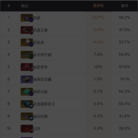
#
物品
選擇率
勝率
1
52.7
%
56.2
%
龍鱗
2
19.8
%
47.0
%
死靈之書
3
14.0
%
57.7
%
芭蕉扇
4
7.4
%
56.8
%
絲卡蒂手鐲
5
1.6
%
57.6
%
超星臂章
6
1.3
%
74.1
%
德羅普尼爾
7
0.7
%
64.3
%
翡翠石板
8
0.5
%
54.5
%
廷達羅斯君主
9
0.3
%
42.9
%
極光陀螺
10
0.3
%
28.6
%
日珥