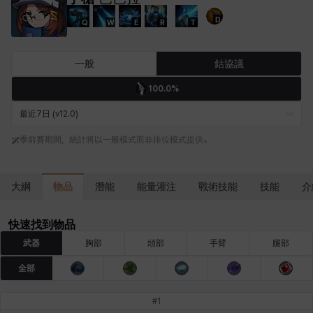
D
Q
W
E
R
T
卡米洛
卡緹雅
厄喀翁
哈特
塔齊雅
夏洛特
一般
鈷協議
100.0%
妮婭
妮琪
威廉
娜汀
尤斯蒂娜
布萊爾
最近7日 (v12.0)
季前賽期間，統計將以一般模式而非排位模式提供。
希爾維婭
希瑟拉
席琳
彰一
愛琳
慧珍
物品
大綱
潛能
能量灌注
戰術技能
技能
介
揚
普里亞
李黛琳
查希爾
梅
比安卡
快速找到物品
武器
胸部
頭部
手臂
腿部
全部
洛茲
海因茨
玹雨
珍妮
琪婭拉
瑪蒂娜
#
1