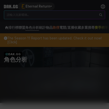
Eternal Return
排行榜
聯盟
角色分析
統計
物品
路徑
電競/直播
收藏
多重搜尋
賽季榜單
The Season 11 Report has been updated. Check it out now!
[Click]
DAK.GG
角色分析