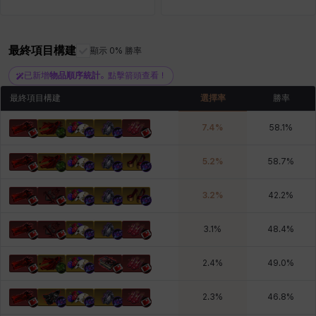
最終項目構建
青燕
馬庫斯
顯示 0% 勝率
馬格努斯
黛比&瑪蓮
鼻荊
已新增
物品順序統計
。點擊箭頭查看！
最終項目構建
選擇率
勝率
7.4
%
58.1
%
5.2
%
58.7
%
3.2
%
42.2
%
3.1
%
48.4
%
2.4
%
49.0
%
2.3
%
46.8
%