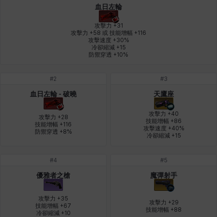
血日左輪
皮奧洛
盧克
秀凱
秀雅
米爾卡
約翰
攻擊力 +31

攻擊力 +58 或 技能增幅 +116

攻擊速度 +30%

冷卻縮減 +15

納塔朋
綾
翡翠
肯尼思
艾比蓋爾
艾琳娜
防禦穿透 +10%
#
2
#
3
艾瑪
艾登
艾絲黛爾
艾薩克
艾迪娜
芬里爾
血日左輪 - 破曉
天鷹座
攻擊力 +40

攻擊力 +28

技能增幅 +86

技能增幅 +116

攻擊速度 +40%

防禦穿透 +8%
芭芭拉
莉央
莉諾爾
菲利克斯
菲歐拉
萬尼亞
冷卻縮減 +15
#
4
#
5
蒂亞
蓋瑞特
蘿拉
西奧多
達爾科
里昂
優雅者之槍
魔彈射手
攻擊力 +35

攻擊力 +29

技能增幅 +67

技能增幅 +88
阿德拉
阿爾達
阿隆索
雪
雪琳
雷妮
冷卻縮減 +10