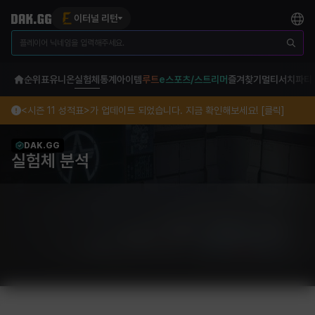
이터널 리턴
순위표
유니온
실험체
통계
아이템
루트
e스포츠/스트리머
즐겨찾기
멀티서치
파티
<시즌 11 성적표>가 업데이트 되었습니다. 지금 확인해보세요! [클릭]
DAK.GG
실험체 분석