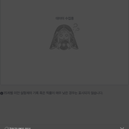
에스텔
에이든
에키온
엘레나
엠마
요한
데이터 수집중
윌리엄
유민
유스티나
유키
이렘
이바
이슈트반
이안
일레븐
자히르
재키
제니
츠바메
카밀로
카티야
칼라
캐시
케네스
15레벨 미만 실험체의 기록 혹은 픽률이 매우 낮은 경우는 표시되지 않습니다.
코렐라인
크레이버
클로에
키아라
타지아
테오도르
펜리르
펠릭스
프리야
피오라
피올로
하트