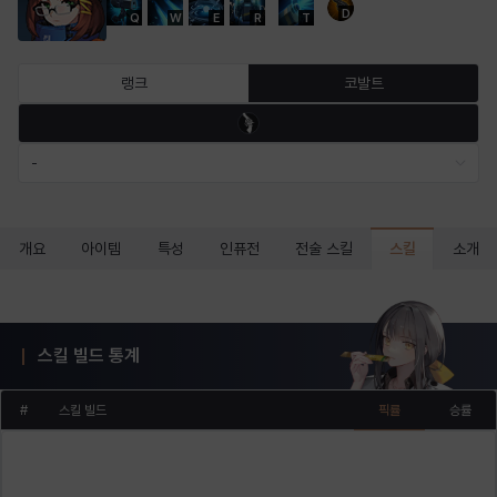
D
Q
W
E
R
T
마르티나
마이
마커스
매그너스
미르카
바냐
랭크
코발트
바바라
버니스
블레어
비앙카
비형
샬럿
-
셀린
쇼우
쇼이치
수아
슈린
시셀라
스킬
개요
아이템
특성
인퓨전
전술 스킬
소개
실비아
아델라
아드리아나
아디나
아르다
아비게일
스킬 빌드 통계
#
스킬 빌드
픽률
승률
아야
아이솔
아이작
알렉스
알론소
얀