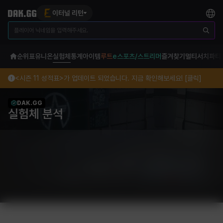
이터널 리턴
순위표
유니온
실험체
통계
아이템
루트
e스포츠/스트리머
즐겨찾기
멀티서치
파티
<시즌 11 성적표>가 업데이트 되었습니다. 지금 확인해보세요! [클릭]
DAK.GG
실험체 분석