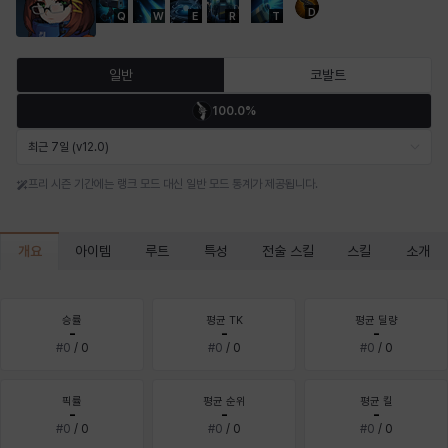
D
Q
W
E
R
T
마르티나
마이
마커스
매그너스
미르카
바냐
일반
코발트
100.0%
바바라
버니스
블레어
비앙카
비형
샬럿
최근 7일 (v12.0)
프리 시즌 기간에는 랭크 모드 대신 일반 모드 통계가 제공됩니다.
셀린
쇼우
쇼이치
수아
슈린
시셀라
개요
아이템
루트
특성
전술 스킬
스킬
소개
실비아
아델라
아드리아나
아디나
아르다
아비게일
승률
평균 TK
평균 딜량
-
-
-
#
0
/
0
#
0
/
0
#
0
/
0
아야
아이솔
아이작
알렉스
알론소
얀
픽률
평균 순위
평균 킬
-
-
-
#
0
/
0
#
0
/
0
#
0
/
0