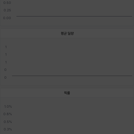
평균 딜량
픽률