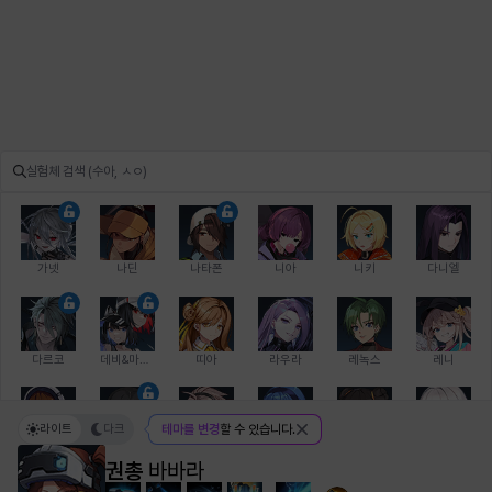
가넷
나딘
나타폰
니아
니키
다니엘
다르코
데비&마를렌
띠아
라우라
레녹스
레니
라이트
다크
테마를 변경
할 수 있습니다.
레온
로지
루크
르노어
리 다이린
리오
권총
바바라