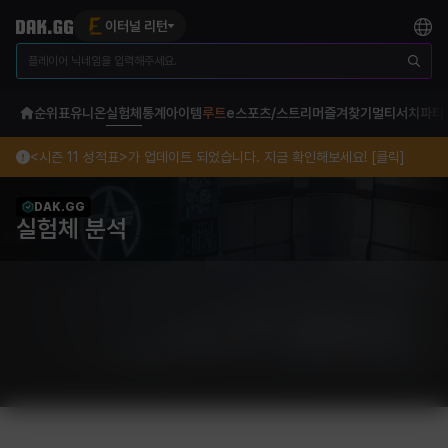
이터널 리턴
순위표
유니온
실험체
통계
아이템
루트
e스포츠/스트리머
즐겨찾기
멀티서치
파티
<시즌 11 성적표>가 업데이트 되었습니다. 지금 확인해보세요! [클릭]
DAK.GG
실험체 분석