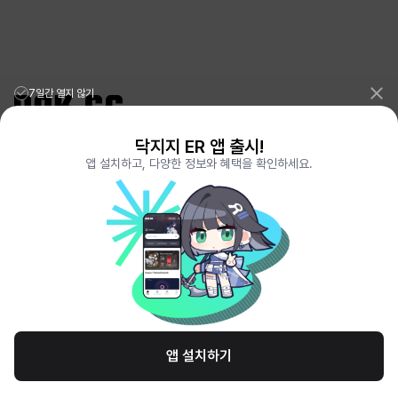
7일간 열지 않기
닥지지 ER 앱 출시!
리그오브레전드 전적검색 포로지지
PORO.GG
앱 설치하고, 다양한 정보와 혜택을 확인하세요.
전략적팀전투 TFT 전적검색 롤체지지
LOLCHESS.GG
메이플스토리 종합통계
MAPLE.GG
발로란트 전적검색
VALORANT.DAK.GG
배틀그라운드 전적검색
PUBG.DAK.GG
이터널 리턴 전적검색
ER.DAK.GG
원신 전적검색
GENSHIN.DAK.GG
데드락
DEADLOCK.DAK.GG
서비스 이용 약관
개인정보 취급방침
제휴 문의
고객센터
채용
앱 설치하기
© All Rights Reserved. Hosted by PlayXP Inc. Eternal Return and all related
logos are trademarks of Nimble Neuron, inc. or its affiliates.