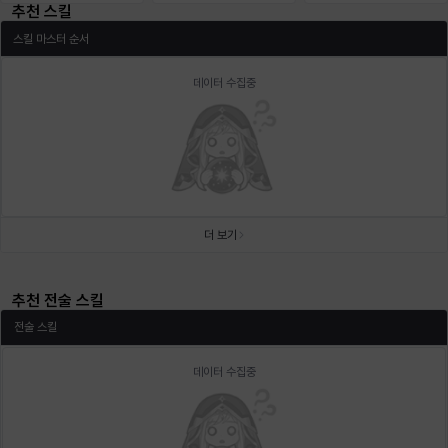
추천 스킬
에스텔
에이든
에키온
엘레나
엠마
요한
스킬 마스터 순서
데이터 수집중
윌리엄
유민
유스티나
유키
이렘
이바
이슈트반
이안
일레븐
자히르
재키
제니
더 보기
츠바메
카밀로
카티야
칼라
캐시
케네스
추천 전술 스킬
전술 스킬
코렐라인
크레이버
클로에
키아라
타지아
테오도르
데이터 수집중
펜리르
펠릭스
프리야
피오라
피올로
하트