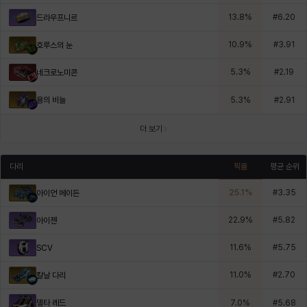
13.8
%
#
6.20
드라우프니르
10.9
%
#
3.91
호루스의 눈
5.3
%
#
2.19
네크로노미콘
용의 비늘
5.3
%
#
2.91
더 보기
다리
픽률
평균 순위
25.1
%
#
3.35
아이언 메이든
22.9
%
#
5.82
아이젠
11.6
%
#
5.75
SCV
11.0
%
#
2.70
칼날 다리
델타 레드
7.0
%
#
5.68