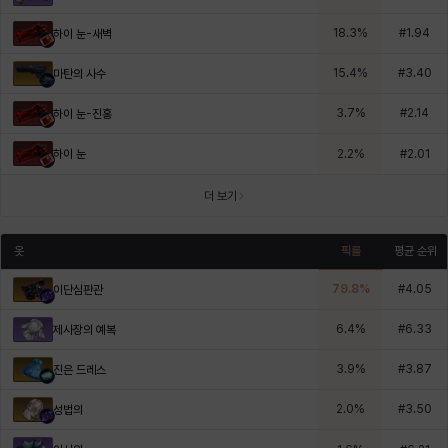
18.3
%
#
1.94
하이 눈-새벽
15.4
%
#
3.40
마탄의 사수
3.7
%
#
2.14
하이 눈-진홍
하이 눈
2.2
%
#
2.01
더 보기
옷
픽률
평균 순위
79.8
%
#
4.05
이단심판관
6.4
%
#
6.33
제사장의 예복
3.9
%
#
3.87
진은 드레스
2.0
%
#
3.50
성법의