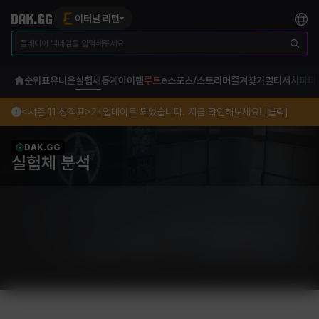
이터널 리턴
순위표
유니온
실험체
통계
아이템
루트
e스포츠/스트리머
즐겨찾기
멀티서치
파티
<시즌 11 성적표>가 업데이트 되었습니다. 지금 확인해보세요! [클릭]
DAK.GG
실험체 분석