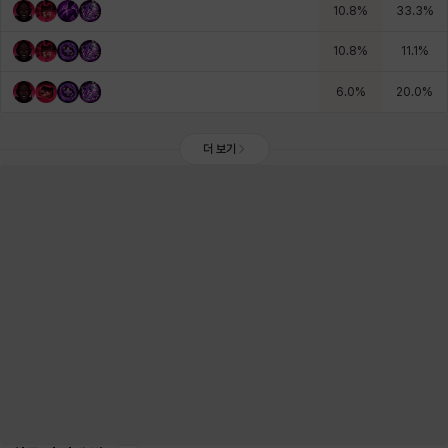
10.8
%
33.3
%
10.8
%
11.1
%
6.0
%
20.0
%
더 보기