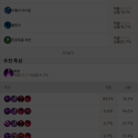
픽률
36.4
%
리펄서 미사일
승률
16.1
%
헤이즈
헨리
현우
혜진
히스이
픽률
5.0
%
블링크
승률
16.7
%
픽률
0.6
%
프로토콜 위반
승률
20.7
%
더 보기
추천 특성
벽력
픽률
66.5
%
승률
14.3
%
특성
픽률
승률
89.1
%
14.2
%
5.6
%
14.0
%
0.7
%
21.7
%
0.7
%
17.4
%