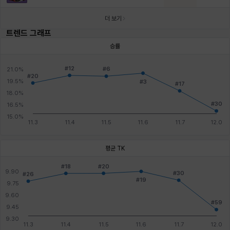
더 보기
트렌드 그래프
승률
평균 TK