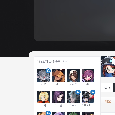
가넷
나딘
나타폰
니아
랭크
개요
니키
다니엘
다르코
데비&마를렌