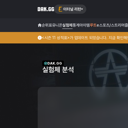
이터널 리턴
순위표
유니온
실험체
통계
아이템
루트
e스포츠/스트리머
즐
<시즌 11 성적표>가 업데이트 되었습니다. 지금 확인해보
DAK.GG
실험체 분석