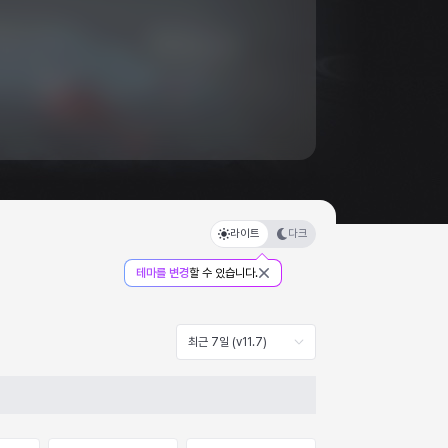
라이트
다크
테마를 변경
할 수 있습니다.
최근 7일 (v11.7)