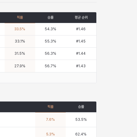
픽률
승률
평균 순위
33.5
%
54.3
%
#
1.46
33.1
%
55.3
%
#
1.45
31.5
%
56.3
%
#
1.44
27.9
%
56.7
%
#
1.43
픽률
승률
7.6
%
53.5
%
5.3
%
62.4
%