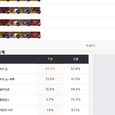
더 보기
통계
픽률
승률
63.0
%
52.8
%
하이 눈
21.0
%
51.5
%
하이 눈-새벽
10.0
%
58.2
%
알타이르
2.7
%
75.5
%
엘레강스
마탄의 사수
1.9
%
67.1
%