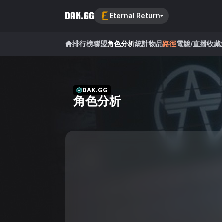
Eternal Return
排行榜
聯盟
角色分析
統計
物品
路徑
電競/直播
收藏
DAK.GG
角色分析