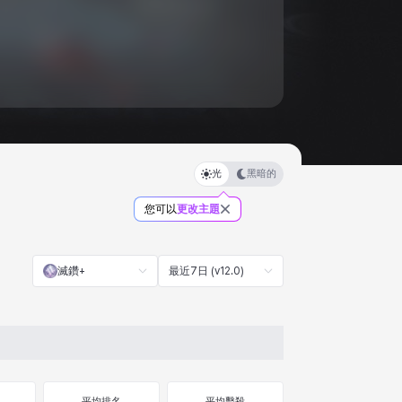
光
黑暗的
您可以
更改主題
滅鑽+
最近7日 (v12.0)
平均排名
平均擊殺