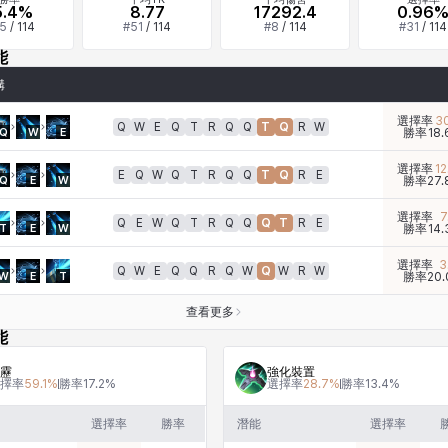
5.4%
8.77
17292.4
0.96
5
/
114
#
51
/
114
#
8
/
114
#
31
/
114
能
構
選擇率
30
Q
W
E
Q
T
R
Q
Q
T
Q
R
W
Q
W
E
勝率
18.
選擇率
12
E
Q
W
Q
T
R
Q
Q
T
Q
R
E
Q
E
W
勝率
27.
選擇率
7
Q
E
W
Q
T
R
Q
Q
Q
T
R
E
T
E
W
勝率
14.
選擇率
3
Q
W
E
Q
Q
R
Q
W
Q
W
R
W
W
E
T
勝率
20.
查看更多
能
靂
強化裝置
擇率
59.1
%
勝率
17.2
%
選擇率
28.7
%
勝率
13.4
%
選擇率
勝率
潛能
選擇率