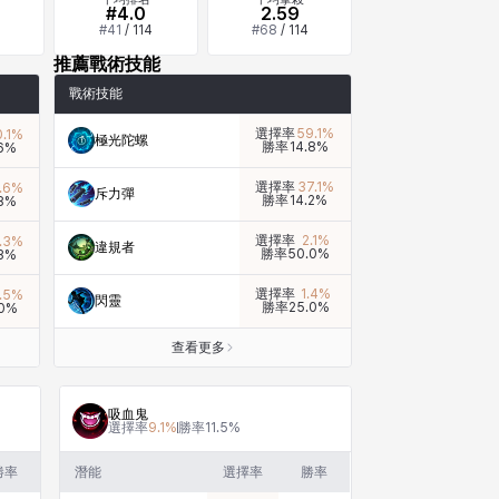
%
#4.0
2.59
#
41
/
114
#
68
/
114
推薦戰術技能
戰術技能
選擇率
59.1
%
.1
%
極光陀螺
勝率
14.8
%
6
%
選擇率
37.1
%
.6
%
斥力彈
勝率
14.2
%
8
%
選擇率
2.1
%
.3
%
違規者
勝率
50.0
%
3
%
選擇率
1.4
%
.5
%
閃靈
勝率
25.0
%
0
%
查看更多
吸血鬼
選擇率
9.1
%
勝率
11.5
%
勝率
潛能
選擇率
勝率