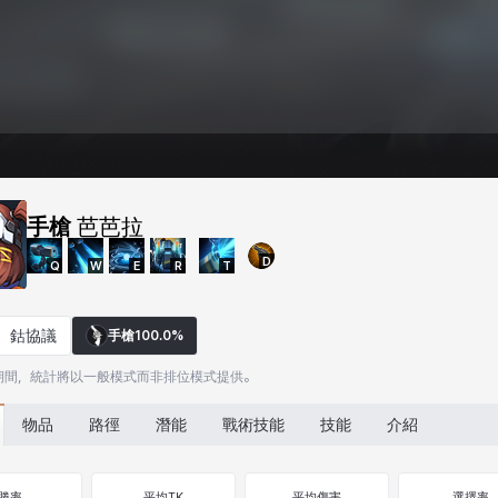
手槍
芭芭拉
D
Q
W
E
R
T
鈷協議
手槍
100.0%
期間，統計將以一般模式而非排位模式提供。
物品
路徑
潛能
戰術技能
技能
介紹
勝率
平均TK
平均傷害
選擇率