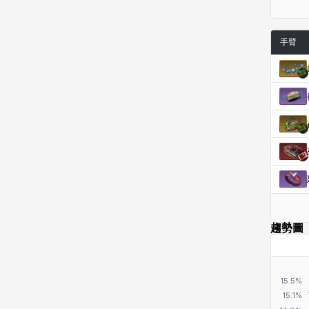
手臂
趨勢圖