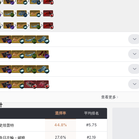
查看更多
计
選擇率
平均排名
44.8
%
#
5.75
史坦普特
27.6
%
#
2.19
血日左輪 - 破曉