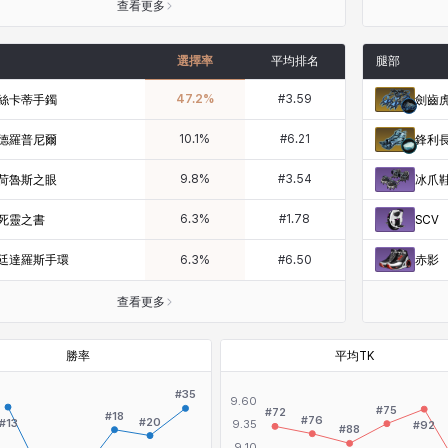
查看更多
選擇率
平均排名
腿部
47.2
%
#
3.59
絲卡蒂手鐲
劍齒
10.1
%
#
6.21
德羅普尼爾
鋒利
9.8
%
#
3.54
荷魯斯之眼
冰爪
6.3
%
#
1.78
死靈之書
SCV
廷達羅斯手環
赤影
6.3
%
#
6.50
查看更多
勝率
平均TK