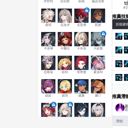
伊舒特
伯尼斯
俞岷
倫諾克斯
1
#
3
推薦技
技能建
傑琪
克洛伊
克雷弗
凱茜
T
卡洛琳
卡爾拉
卡米洛
卡緹雅
T
Q
厄喀翁
哈特
塔齊雅
夏洛特
Q
妮婭
妮琪
威廉
娜汀
推薦潛
霹
選
尤斯蒂娜
布萊爾
希爾維婭
希瑟拉
潛能