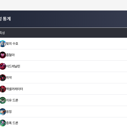
성 통계
특성
빛의 수호
흡혈마
아드레날린
취약
액셀러레이터
치유 드론
응징
증폭 드론