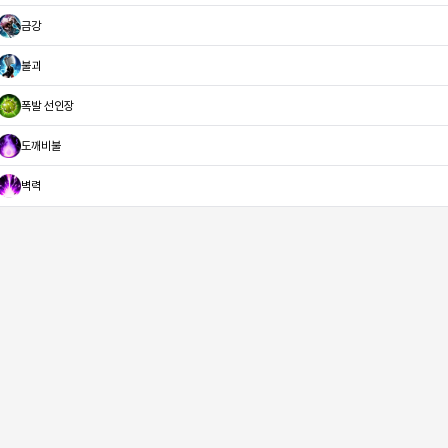
금강
불괴
폭발 선인장
도깨비불
벽력