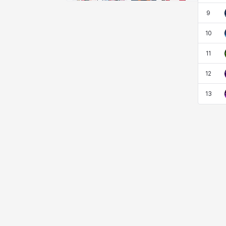
비형
샬럿
셀린
쇼우
9
10
쇼이치
수아
슈린
시셀라
11
12
실비아
아델라
아드리아나
아디나
13
아르다
아비게일
아야
아이솔
아이작
알렉스
알론소
얀
에스텔
에이든
에키온
엘레나