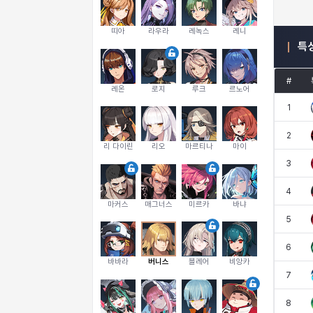
띠아
라우라
레녹스
레니
특
#
레온
로지
루크
르노어
1
2
리 다이린
리오
마르티나
마이
3
4
마커스
매그너스
미르카
바냐
5
6
바바라
버니스
블레어
비앙카
7
8