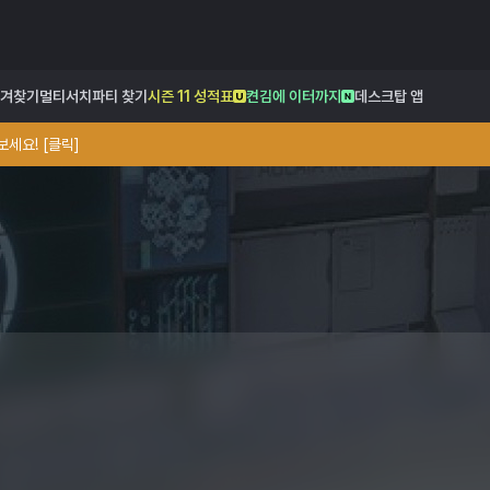
겨찾기
멀티서치
파티 찾기
시즌 11 성적표
켠김에 이터까지
데스크탑 앱
세요! [클릭]