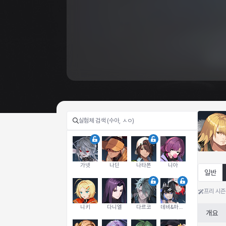
가넷
나딘
나타폰
니아
일반
프리 시즌
니키
다니엘
다르코
데비&마를렌
개요