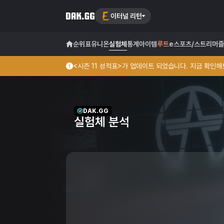
이터널 리턴
순위표
유니온
실험체
통계
아이템
루트
e스포츠/스트리머
즐
<시즌 11 성적표>가 업데이트 되었습니다. 지금 확인해보
DAK.GG
실험체 분석