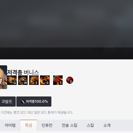
저격총
버니스
D
Q
W
E
R
T
코발트
저격총
100.0%
 기간에는 랭크 모드 대신 일반 모드 통계가 제공됩니다.
특성
아이템
인퓨전
전술 스킬
스킬
소개