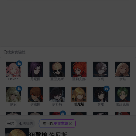
Eleven
丹尼爾
亞歷克斯
亞莉安娜
亨利
伊娃
伊安
伊索爾
伊舒特
伯尼斯
俞岷
倫諾克斯
光
黑暗的
您可以
更改主題
傑琪
克洛伊
克雷弗
凱茜
卡洛琳
卡爾拉
狙擊槍
伯尼斯