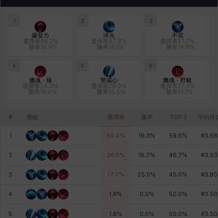
皮奧洛
盧克
秀凱
秀雅
米爾卡
約翰
1
2
3
爆發力
淬火
不屈
選擇率
98.2
%
選擇率
97.3
%
選擇率
71.7
%
勝率
18.9
%
勝率
19.1
%
勝率
19.8
%
納塔朋
綾
翡翠
肯尼思
艾比蓋爾
艾琳娜
4
5
6
獵魂・狼
警戒心
獵魂・野豬
選擇率
54.0
%
選擇率
28.3
%
選擇率
27.4
%
勝率
18.0
%
勝率
15.6
%
勝率
16.1
%
艾瑪
艾登
艾絲黛爾
艾薩克
艾迪娜
芬里爾
#
潛能
選擇率
勝率
TOP 3
平均排
芭芭拉
莉央
莉諾爾
菲利克斯
菲歐拉
萬尼亞
1
50.4
%
19.3
%
59.6
%
#
3.68
2
26.5
%
16.7
%
46.7
%
#
3.93
蒂亞
蓋瑞特
蘿拉
西奧多
達爾科
里昂
3
17.7
%
25.0
%
45.0
%
#
3.80
4
1.8
%
0.0
%
50.0
%
#
3.50
阿德拉
阿爾達
阿隆索
雪
雪琳
雷妮
5
1.8
%
0.0
%
50.0
%
#
3.50