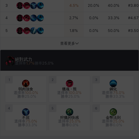
3
4.5
%
20.0
%
40.0
%
#
3.80
4
2.7
%
0.0
%
33.3
%
#
4.67
5
1.8
%
0.0
%
50.0
%
#
3.50
查看更多
絕對武力
選擇率
1.7
%
勝率
25.0
%
1
2
3
弱肉強食
獵魂・熊
鋼化
選擇率
100.0
%
選擇率
100.0
%
選擇率
75.0
%
勝率
25.0
%
勝率
25.0
%
勝率
33.3
%
4
5
6
不屈
狩獵的快感
金幣法則
選擇率
75.0
%
選擇率
25.0
%
選擇率
25.0
%
勝率
33.3
%
勝率
0.0
%
勝率
0.0
%