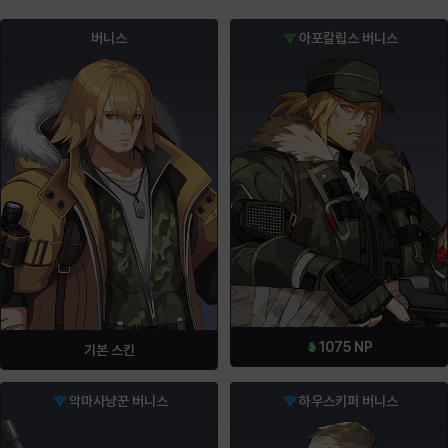
버니스
아포칼립스 버니스
1075
NP
기본 스킨
악마사냥꾼 버니스
하우스키퍼 버니스