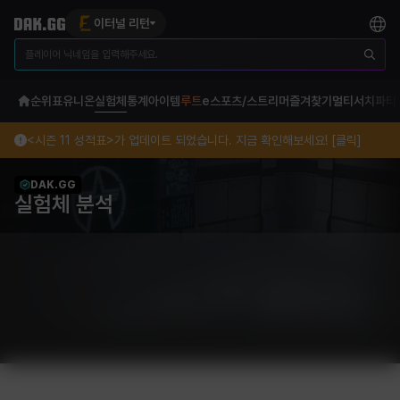
이터널 리턴
순위표
유니온
실험체
통계
아이템
루트
e스포츠/스트리머
즐겨찾기
멀티서치
파티
<시즌 11 성적표>가 업데이트 되었습니다. 지금 확인해보세요! [클릭]
DAK.GG
실험체 분석