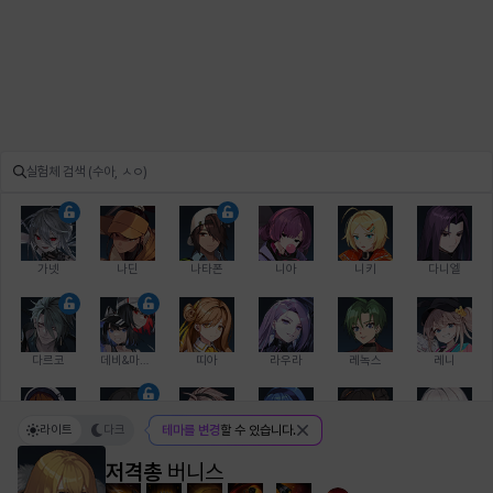
가넷
나딘
나타폰
니아
니키
다니엘
다르코
데비&마를렌
띠아
라우라
레녹스
레니
라이트
다크
테마를 변경
할 수 있습니다.
레온
로지
루크
르노어
리 다이린
리오
저격총
버니스