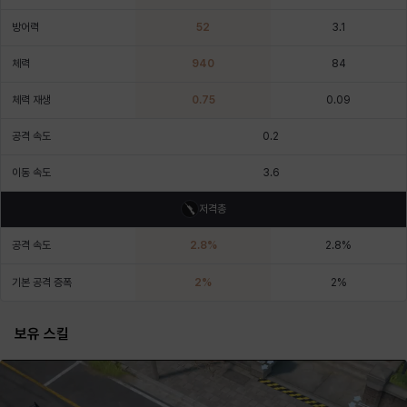
에스텔
에이든
에키온
엘레나
엠마
요한
방어력
52
3.1
체력
940
84
윌리엄
유민
유스티나
유키
이렘
이바
체력 재생
0.75
0.09
공격 속도
0.2
이슈트반
이안
일레븐
자히르
재키
제니
이동 속도
3.6
저격총
츠바메
카밀로
카티야
칼라
캐시
케네스
공격 속도
2.8
%
2.8
%
기본 공격 증폭
2
%
2
%
코렐라인
크레이버
클로에
키아라
타지아
테오도르
보유 스킬
펜리르
펠릭스
프리야
피오라
피올로
하트