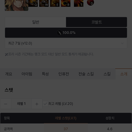
D
Q
W
E
R
T
마르티나
마이
마커스
매그너스
미르카
바냐
일반
코발트
100.0%
바바라
버니스
블레어
비앙카
비형
샬럿
최근 7일 (v12.0)
프리 시즌 기간에는 랭크 모드 대신 일반 모드 통계가 제공됩니다.
셀린
쇼우
쇼이치
수아
슈린
시셀라
소개
개요
아이템
특성
인퓨전
전술 스킬
스킬
실비아
아델라
아드리아나
아디나
아르다
아비게일
스탯
레벨
1
최고 레벨
(LV.20)
아야
아이솔
아이작
알렉스
알론소
얀
항목
레벨 스탯
(LV.
1
)
성장치
공격력
37
4.6