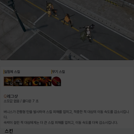
헤이즈
헨리
현우
혜진
히스이
실험체 스킬
무기 스킬
Q
W
E
R
T
D
Q
레그샷
소모값 없음 / 쿨다운 7 초
버니스가 관통형 탄을 발사하여 스킬 피해를 입히고, 적중한 적 대상의 이동 속도를 감소시킵니
다.
속박이 걸린 적 대상에게는 더 큰 스킬 피해를 입히고, 이동 속도를 더욱 감소시킵니다.
스킨