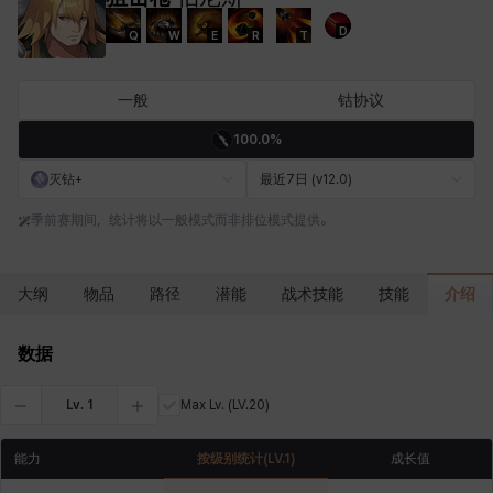
D
Q
W
E
R
T
卡洛琳
卡米洛
卡缇娅
卢克
厄喀翁
哈特
一般
钴协议
100.0%
埃琳娜
埃索
塔齐娅
夏洛特
奇娅拉
妮娅
灭钻+
最近7日 (v12.0)
季前赛期间，统计将以一般模式而非排位模式提供。
妮琪
威廉
娜町
尤斯蒂娜
布莱尔
希瑟拉
介绍
大纲
物品
路径
潜能
战术技能
技能
席琳
彰一
慧珍
扎希尔
扬
普里亚
数据
Lv.
1
Max Lv.
(LV.20)
李黛琳
杰琪
梅
比安卡
洛兹
海因茨
能力
按级别统计
(LV.
1
)
成长值