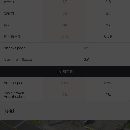
攻击力
37
4.6
燕翼
爱琳
玄佑
玛蒂娜
珍妮
皮奥洛
防御力
52
3.1
体力
940
84
盖瑞特
秀雅
米尔卡
约翰
纳塔朋
翡翠
体力值再生
0.75
0.09
Attack Speed
0.2
肯尼思
艾丝蒂尔
艾比盖尔
艾玛
艾登
芬里尔
Movement Speed
3.6
狙击枪
芭芭拉
莉央
莉诺尔
菲欧娜
蒂娅
西奥多
Attack Speed
2.8
%
2.8
%
Basic Attack
2
%
2
%
Amplification
西尔维娅
费利克斯
达尔科
里昂
阿尔达
阿德拉
技能
阿德瑞娜
阿迪娜
阿隆索
阿雅
雪
雪琳