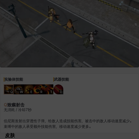
雷妮
马库斯
马格努斯
黛比&玛莲
鼻荆
实验体技能
武器技能
Q
W
E
R
T
D
Q
致瘸射击
无消耗 / 冷却7秒
伯尼斯发射出穿透性子弹，给敌人造成技能伤害，被击中的敌人移动速度减少。
皮肤