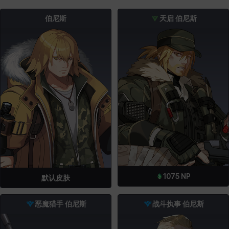
伯尼斯
天启 伯尼斯
1075
NP
默认皮肤
恶魔猎手 伯尼斯
战斗执事 伯尼斯