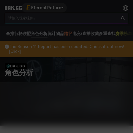
Eternal Return
排行榜
联盟
角色分析
统计
物品
路径
电竞/直播
收藏
多重查找
赛季榜单
The Season 11 Report has been updated. Check it out now!
[Click]
DAK.GG
角色分析