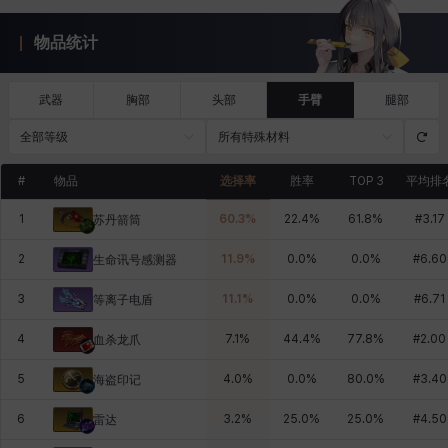
物品统计
武器
胸部
头部
手臂
腿部
全部等级
所有特殊材料
#
物品
选择率
胜率
TOP 3
平均排
1
60.3
%
22.4
%
61.8
%
#
3.17
苏丹箭筒
2
11.9
%
0.0
%
0.0
%
#
6.60
生命讯号感测器
3
11.1
%
0.0
%
0.0
%
#
6.71
等离子电盾
4
7.1
%
44.4
%
77.8
%
#
2.00
血杀龙爪
5
4.0
%
0.0
%
80.0
%
#
3.40
海盗印记
6
3.2
%
25.0
%
25.0
%
#
4.50
雷达