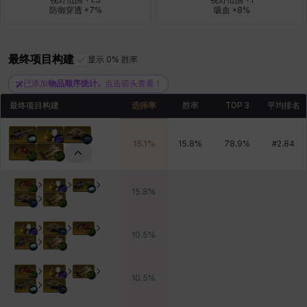
防御穿透 +7%
吸血 +8%
雷妮
马库斯
马格努斯
黛比&玛莲
鼻荆
最终项目构建
显示 0% 胜率
已添加
物品顺序统计
。点击箭头查看！
最终项目构建
选择率
胜率
TOP 3
平均排名
15.1
%
15.8
%
78.9
%
#
2.84
15.8
%
10.5
%
10.5
%