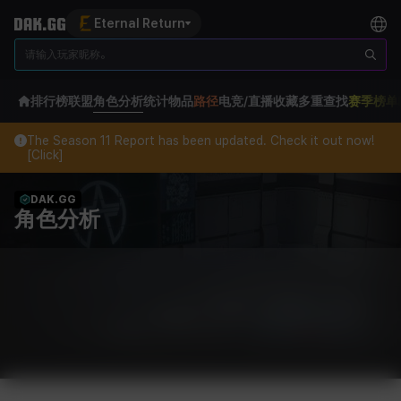
Eternal Return
排行榜
联盟
角色分析
统计
物品
路径
电竞/直播
收藏
多重查找
赛季榜单
The Season 11 Report has been updated. Check it out now!
[Click]
DAK.GG
角色分析