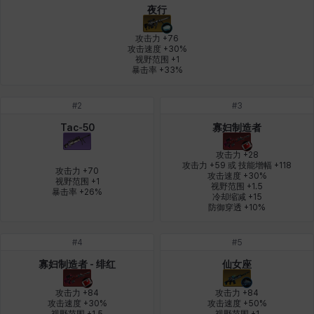
夜行
燕翼
爱琳
玄佑
玛蒂娜
珍妮
皮奥洛
攻击力 +76

攻击速度 +30%

视野范围 +1

暴击率 +33%
盖瑞特
秀雅
米尔卡
约翰
纳塔朋
翡翠
#
2
#
3
Tac-50
寡妇制造者
肯尼思
艾丝蒂尔
艾比盖尔
艾玛
艾登
芬里尔
攻击力 +28

攻击力 +59 或 技能增幅 +118

攻击力 +70

攻击速度 +30%

视野范围 +1

视野范围 +1.5

芭芭拉
莉央
莉诺尔
菲欧娜
蒂娅
西奥多
暴击率 +26%
冷却缩减 +15

防御穿透 +10%
#
4
#
5
西尔维娅
费利克斯
达尔科
里昂
阿尔达
阿德拉
寡妇制造者 - 绯红
仙女座
攻击力 +84

攻击力 +84

攻击速度 +30%

攻击速度 +50%

阿德瑞娜
阿迪娜
阿隆索
阿雅
雪
雪琳
视野范围 +1.5

视野范围 +1
