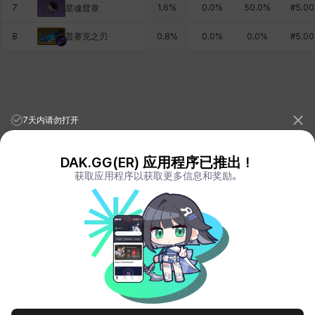
7
1.6
%
0.0
%
50.0
%
#
5.00
星魂臂章
普赛克之刃
8
0.8
%
0.0
%
0.0
%
#
5.00
7天内请勿打开
DAK.GG(ER) 应用程序已推出！
获取应用程序以获取更多信息和奖励。
League of Legends Stats
PORO.GG
Teamfight Tactics Stats
LOLCHESS.GG
Valorant Stats
VALORANT.DAK.GG
PUBG Stats
PUBG.DAK.GG
Eternal Return Stats
ER.DAK.GG
Genshin Impact Stats
GENSHIN.DAK.GG
Deadlock
DEADLOCK.DAK.GG
Terms of Service
Privacy Notice