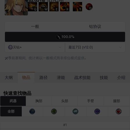
D
Q
W
E
R
T
卡洛琳
卡米洛
卡缇娅
卢克
厄喀翁
哈特
一般
钴协议
100.0%
埃琳娜
埃索
塔齐娅
夏洛特
奇娅拉
妮娅
灭钻+
最近7日 (v12.0)
季前赛期间，统计将以一般模式而非排位模式提供。
妮琪
威廉
娜町
尤斯蒂娜
布莱尔
希瑟拉
物品
大纲
路径
潜能
战术技能
技能
介绍
席琳
彰一
慧珍
扎希尔
扬
普里亚
快速查找物品
武器
胸部
头部
手臂
腿部
全部
李黛琳
杰琪
梅
比安卡
洛兹
海因茨
#
1