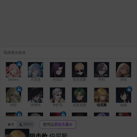
Eleven
万尼亚
丹尼尔
亚历克斯
亨利
伊娃
伊安
伊舒特
伊萨克
伦诺克斯
伯尼斯
俞岷
光
黑暗的
您可以
更改主题
修凯
克洛伊
克雷弗
凯希
劳拉
卡拉
狙击枪
伯尼斯