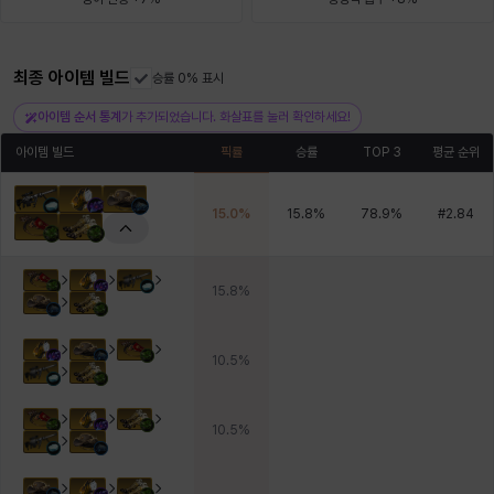
헤이즈
헨리
현우
혜진
히스이
최종 아이템 빌드
승률 0% 표시
아이템 순서 통계
가 추가되었습니다. 화살표를 눌러 확인하세요!
아이템 빌드
픽률
승률
TOP 3
평균 순위
15.0
%
15.8
%
78.9
%
#
2.84
15.8
%
10.5
%
10.5
%