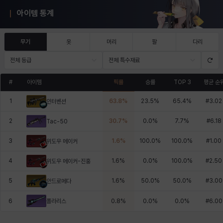
아이템 통계
무기
옷
머리
팔
다리
전체 등급
전체 특수재료
#
아이템
픽률
승률
TOP 3
평균 순
1
63.8
%
23.5
%
65.4
%
#
3.02
인터벤션
2
30.7
%
0.0
%
7.7
%
#
6.18
Tac-50
3
1.6
%
100.0
%
100.0
%
#
1.00
위도우 메이커
4
1.6
%
0.0
%
100.0
%
#
2.50
위도우 메이커-진홍
5
1.6
%
50.0
%
50.0
%
#
3.00
안드로메다
폴라리스
6
0.8
%
0.0
%
0.0
%
#
6.00