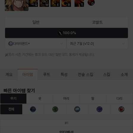
D
Q
W
E
R
T
마르티나
마이
마커스
매그너스
미르카
바냐
일반
코발트
100.0%
바바라
버니스
블레어
비앙카
비형
샬럿
다이아몬드+
최근 7일 (v12.0)
프리 시즌 기간에는 랭크 모드 대신 일반 모드 통계가 제공됩니다.
셀린
쇼우
쇼이치
수아
슈린
시셀라
아이템
개요
루트
특성
전술 스킬
스킬
소개
실비아
아델라
아드리아나
아디나
아르다
아비게일
빠른 아이템 찾기
무기
옷
머리
팔
다리
전체
아야
아이솔
아이작
알렉스
알론소
얀
#
1
인터벤션