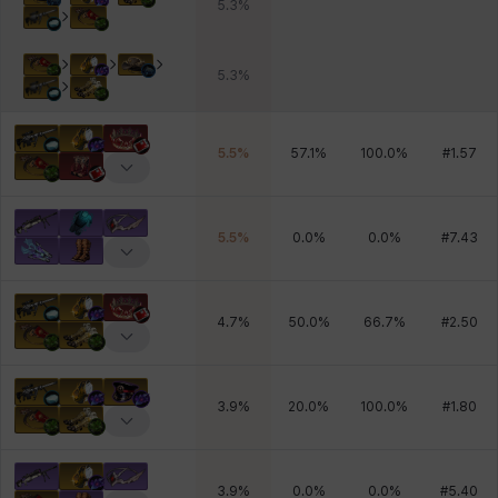
5.3
%
5.3
%
5.5
%
57.1
%
100.0
%
#
1.57
5.5
%
0.0
%
0.0
%
#
7.43
4.7
%
50.0
%
66.7
%
#
2.50
3.9
%
20.0
%
100.0
%
#
1.80
3.9
%
0.0
%
0.0
%
#
5.40