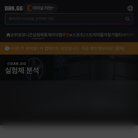
이터널 리턴
순위표
유니온
실험체
통계
아이템
루트
e스포츠/스트리머
즐겨찾기
멀티서치
파티
<시즌 11 성적표>가 업데이트 되었습니다. 지금 확인해보세요! [클릭]
DAK.GG
실험체 분석