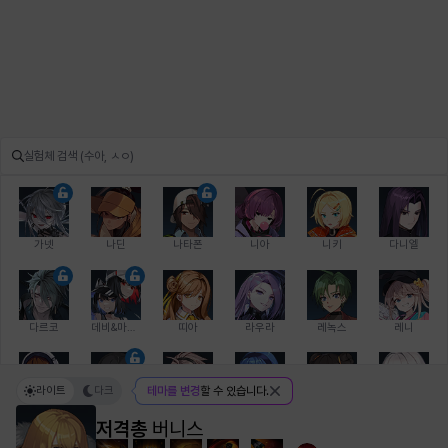
가넷
나딘
나타폰
니아
니키
다니엘
다르코
데비&마를렌
띠아
라우라
레녹스
레니
라이트
다크
테마를 변경
할 수 있습니다.
레온
로지
루크
르노어
리 다이린
리오
저격총
버니스