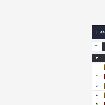
엠마
요한
윌리엄
유민
아
유스티나
유키
이렘
이바
무기
이슈트반
이안
일레븐
자히르
#
1
재키
제니
츠바메
카밀로
2
3
카티야
칼라
캐시
케네스
4
5