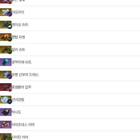
아오자이
레이싱 슈트
팬텀 자켓
길리 슈트
광학미채 슈트
유령 신부의 드레스
흑염룡의 갑주
선녀강림
턱시도
아마조네스 아머
타이탄 아머