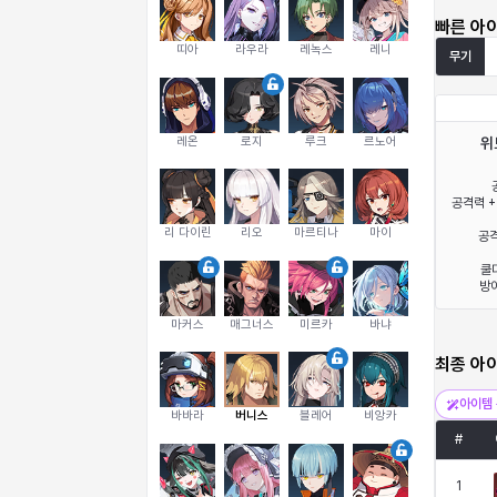
빠른 아
띠아
라우라
레녹스
레니
무기
레온
로지
루크
르노어
위
공격력 +
리 다이린
리오
마르티나
마이
공격
쿨다
방어
마커스
매그너스
미르카
바냐
최종 아
아이템 
바바라
버니스
블레어
비앙카
#
1