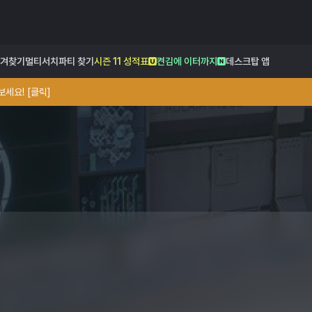
겨찾기
멀티서치
파티 찾기
시즌 11 성적표
켠김에 이터까지
데스크탑 앱
세요! [클릭]