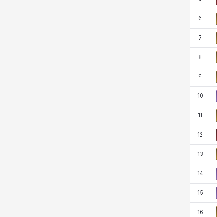
코렐라인
크레이버
클로에
키아라
6
7
타지아
테오도르
펜리르
펠릭스
8
9
프리야
피오라
피올로
하트
10
11
헤이즈
헨리
현우
혜진
12
13
히스이
14
15
16