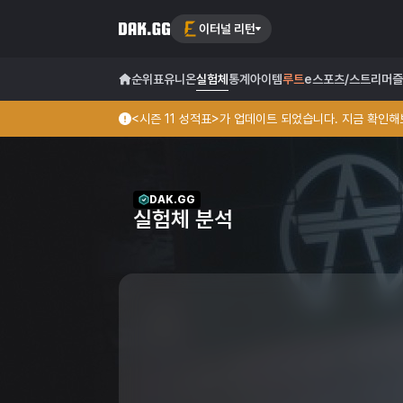
이터널 리턴
순위표
유니온
실험체
통계
아이템
루트
e스포츠/스트리머
즐
<시즌 11 성적표>가 업데이트 되었습니다. 지금 확인해보
DAK.GG
실험체 분석