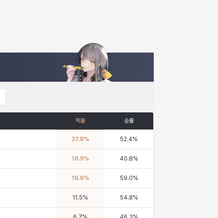
픽률
승률
37.8
%
52.4
%
16.9
%
40.8
%
16.6
%
59.0
%
11.5
%
54.8
%
6.7
%
46.3
%