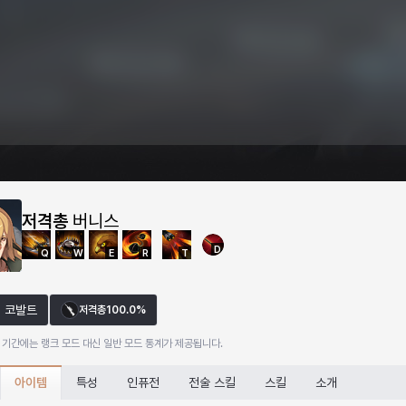
저격총
버니스
D
Q
W
E
R
T
코발트
저격총
100.0%
 기간에는 랭크 모드 대신 일반 모드 통계가 제공됩니다.
아이템
특성
인퓨전
전술 스킬
스킬
소개