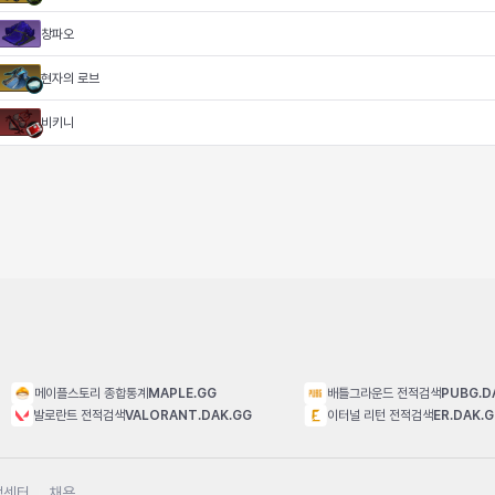
창파오
현자의 로브
비키니
메이플스토리 종합통계
MAPLE.GG
배틀그라운드 전적검색
PUBG.D
발로란트 전적검색
VALORANT.DAK.GG
이터널 리턴 전적검색
ER.DAK.
객센터
채용