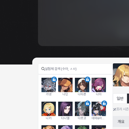
가넷
나딘
나타폰
니아
일반
프리 시즌
니키
다니엘
다르코
데비&마를렌
개요