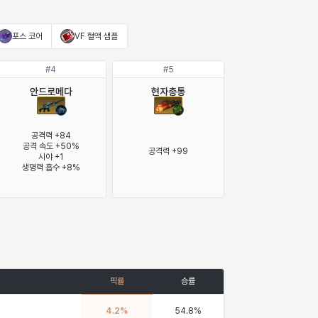
포스 코어
VF 혈액 샘플
#
4
#
5
안드로메다
현자총통
공격력 +84

공격 속도 +50%

공격력 +99
시야 +1

생명력 흡수 +8%
픽률
승률
4.2
%
54.8
%