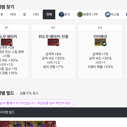
이템 찾기
옷
머리
팔
다리
전체
운석
생명의 나무
미스릴
#
1
#
2
#
3
도우 메이커
위도우 메이커-진홍
인터벤션
공격력 +28

59 또는 스킬 증폭 
공격력 +84

공격력 +76

+118

공격 속도 +30%

공격 속도 +30%

 속도 +30%

시야 +1.5

시야 +1

시야 +1.5

방어 관통 +7%
치명타 확률 +33%
운 감소 +15

 관통 +10%
이템 빌드
승률 0% 표시
순서 통계
가 추가되었습니다. 화살표를 눌러 확인하세요!
아이템 빌드