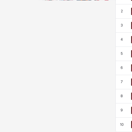
비형
샬럿
셀린
쇼우
2
3
쇼이치
수아
슈린
시셀라
4
실비아
아델라
아드리아나
아디나
5
6
아르다
아비게일
아야
아이솔
7
8
아이작
알렉스
알론소
얀
9
에스텔
에이든
에키온
엘레나
10