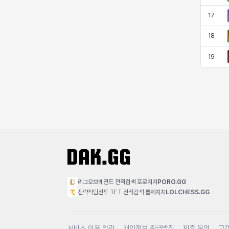
17
18
19
리그오브레전드 전적검색 포로지지
PORO.GG
전략적팀전투 TFT 전적검색 롤체지지
LOLCHESS.GG
서비스 이용 약관
개인정보 취급방침
제휴 문의
고