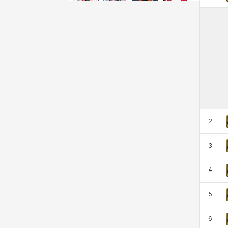
비형
샬럿
셀린
쇼우
쇼이치
수아
슈린
시셀라
실비아
아델라
아드리아나
아디나
2
아르다
아비게일
아야
아이솔
3
4
아이작
알렉스
알론소
얀
5
에스텔
에이든
에키온
엘레나
6