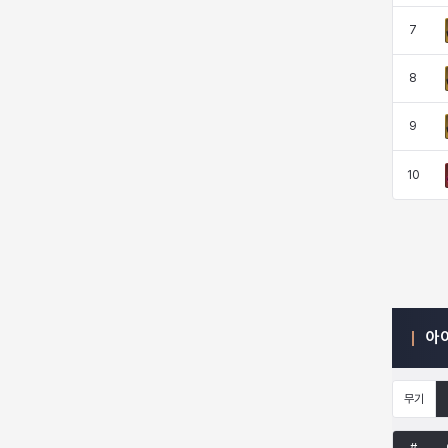
7
엠마
요한
윌리엄
유민
8
9
유스티나
유키
이렘
이바
10
이슈트반
이안
일레븐
자히르
재키
제니
츠바메
카밀로
아
카티야
칼라
캐시
케네스
무기