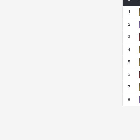
#
코렐라인
크레이버
클로에
키아라
1
2
타지아
테오도르
펜리르
펠릭스
3
4
프리야
피오라
피올로
하트
5
6
헤이즈
헨리
현우
혜진
7
8
히스이