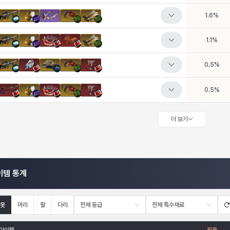
1.6
%
1.1
%
0.5
%
0.5
%
더 보기
이템 통계
옷
머리
팔
다리
전체 등급
전체 특수재료