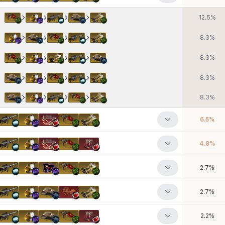
12.5
%
8.3
%
8.3
%
8.3
%
8.3
%
6.5
%
4.8
%
2.7
%
2.7
%
2.2
%