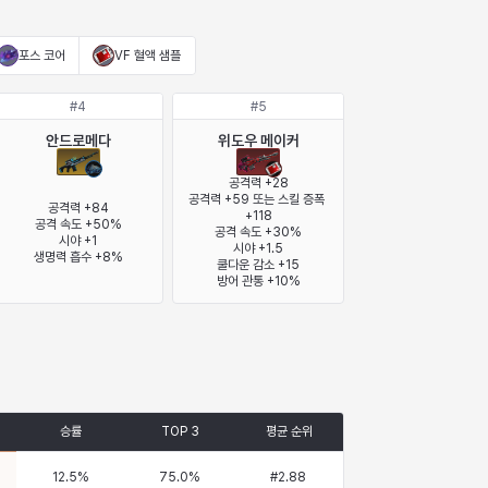
포스 코어
VF 혈액 샘플
#
4
#
5
안드로메다
위도우 메이커
공격력 +28

공격력 +59 또는 스킬 증폭 
공격력 +84

+118

공격 속도 +50%

공격 속도 +30%

시야 +1

시야 +1.5

생명력 흡수 +8%
쿨다운 감소 +15

방어 관통 +10%
승률
TOP 3
평균 순위
12.5
%
75.0
%
#
2.88