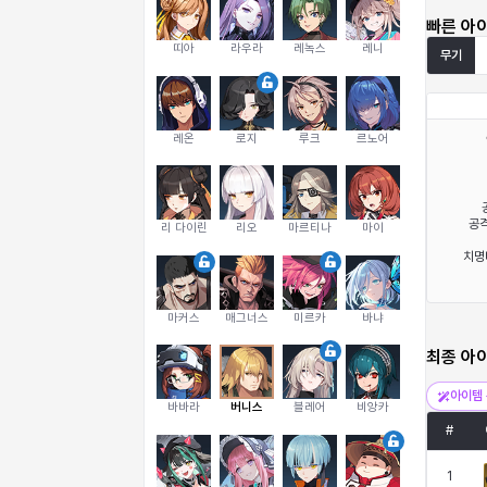
빠른 아
띠아
라우라
레녹스
레니
무기
레온
로지
루크
르노어
공격
리 다이린
리오
마르티나
마이
치명
마커스
매그너스
미르카
바냐
최종 아
아이템 
바바라
버니스
블레어
비앙카
#
1