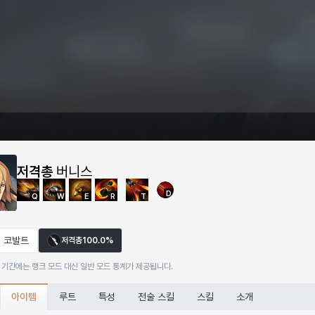
저격총
버니스
D
Q
W
E
R
T
코발트
저격총
100.0%
 기간에는 랭크 모드 대신 일반 모드 통계가 제공됩니다.
아이템
루트
특성
전술 스킬
스킬
소개