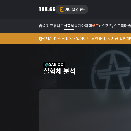
이터널 리턴
순위표
유니온
실험체
통계
아이템
루트
e스포츠/스트리머
즐
<시즌 11 성적표>가 업데이트 되었습니다. 지금 확인해보
DAK.GG
실험체 분석