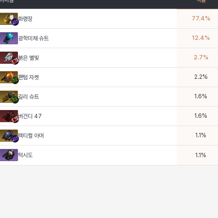
아이템
픽률
77.4
%
화령장
12.4
%
광학미채 슈트
2.7
%
붉은 별빛
2.2
%
팬텀 자켓
1.6
%
길리 슈트
1.6
%
버건디 47
1.1
%
택티컬 아머
턱시도
1.1
%