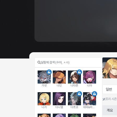
가넷
나딘
나타폰
니아
일반
프리 시즌
니키
다니엘
다르코
데비&마를렌
개요