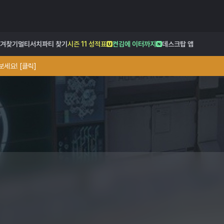
겨찾기
멀티서치
파티 찾기
시즌 11 성적표
켠김에 이터까지
데스크탑 앱
세요! [클릭]