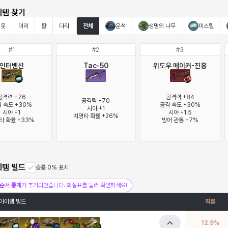
이템 찾기
옷
머리
팔
다리
전체
운석
생명의 나무
미스릴
#
1
#
2
#
3
인터벤션
Tac-50
위도우 메이커-진홍
공격력 +76

공격력 +84

공격력 +70

 속도 +30%

공격 속도 +30%

시야 +1

시야 +1

시야 +1.5

치명타 확률 +26%
타 확률 +33%
방어 관통 +7%
이템 빌드
승률 0% 표시
순서 통계
가 추가되었습니다. 화살표를 눌러 확인하세요!
아이템 빌드
픽률
12.9
%