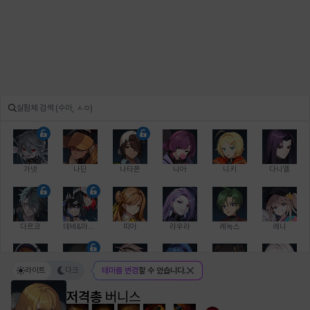
가넷
나딘
나타폰
니아
니키
다니엘
다르코
데비&마를렌
띠아
라우라
레녹스
레니
라이트
다크
테마를 변경
할 수 있습니다.
레온
로지
루크
르노어
리 다이린
리오
저격총
버니스