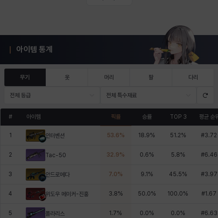
아이템 통계
무기
옷
머리
팔
다리
전체 등급
전체 특수재료
#
아이템
픽률
승률
TOP 3
평균 순
1
53.6
%
18.9
%
51.2
%
#
3.72
인터벤션
2
32.9
%
0.6
%
5.8
%
#
6.46
Tac-50
3
7.0
%
9.1
%
45.5
%
#
3.97
안드로메다
4
3.8
%
50.0
%
100.0
%
#
1.67
위도우 메이커-진홍
5
1.7
%
0.0
%
0.0
%
#
6.63
폴라리스