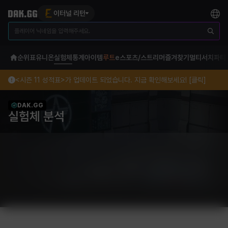
이터널 리턴
순위표
유니온
실험체
통계
아이템
루트
e스포츠/스트리머
즐겨찾기
멀티서치
파티
<시즌 11 성적표>가 업데이트 되었습니다. 지금 확인해보세요! [클릭]
DAK.GG
실험체 분석