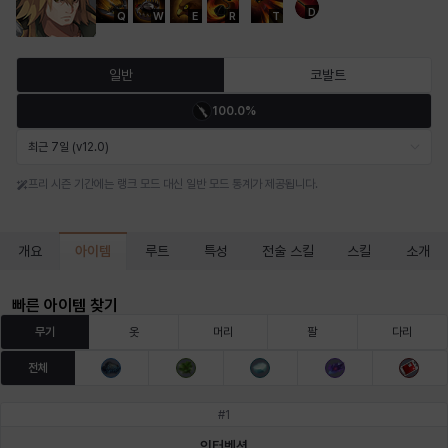
D
Q
W
E
R
T
마르티나
마이
마커스
매그너스
미르카
바냐
일반
코발트
100.0%
바바라
버니스
블레어
비앙카
비형
샬럿
최근 7일 (v12.0)
프리 시즌 기간에는 랭크 모드 대신 일반 모드 통계가 제공됩니다.
셀린
쇼우
쇼이치
수아
슈린
시셀라
아이템
개요
루트
특성
전술 스킬
스킬
소개
실비아
아델라
아드리아나
아디나
아르다
아비게일
빠른 아이템 찾기
무기
옷
머리
팔
다리
전체
아야
아이솔
아이작
알렉스
알론소
얀
#
1
인터벤션