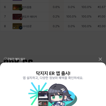
6
0.6
%
0.0
%
100.0
%
#
2.67
현자총통
7
0.2
%
100.0
%
100.0
%
#
1.00
위도우 메이커
사사성광
8
0.2
%
0.0
%
100.0
%
#
2.00
7일간 열지 않기
닥지지 ER 앱 출시!
리그오브레전드 전적검색 포로지지
PORO.GG
앱 설치하고, 다양한 정보와 혜택을 확인하세요.
전략적팀전투 TFT 전적검색 롤체지지
LOLCHESS.GG
메이플스토리 종합통계
MAPLE.GG
발로란트 전적검색
VALORANT.DAK.GG
배틀그라운드 전적검색
PUBG.DAK.GG
이터널 리턴 전적검색
ER.DAK.GG
원신 전적검색
GENSHIN.DAK.GG