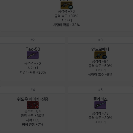
에스텔
에이든
에키온
엘레나
엠마
요한
공격력 +76

공격 속도 +30%

시야 +1

치명타 확률 +33%
윌리엄
유민
유스티나
유키
이렘
이바
#
2
#
3
Tac-50
안드로메다
이슈트반
이안
일레븐
자히르
재키
제니
공격력 +84

공격력 +70

공격 속도 +50%

시야 +1

시야 +1

치명타 확률 +26%
생명력 흡수 +8%
츠바메
카밀로
카티야
칼라
캐시
케네스
#
4
#
5
위도우 메이커-진홍
폴라리스
코렐라인
크레이버
클로에
키아라
타지아
테오도르
공격력 +84

공격력 +73

공격 속도 +30%

공격 속도 +30%

시야 +1.5

시야 +1
방어 관통 +7%
펜리르
펠릭스
프리야
피오라
피올로
하트