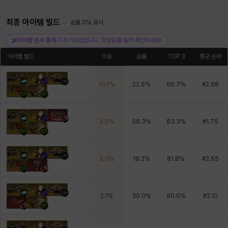
최종 아이템 빌드
승률 0% 표시
헤이즈
헨리
현우
혜진
히스이
아이템 순서 통계
가 추가되었습니다. 화살표를 눌러 확인하세요!
아이템 빌드
픽률
승률
TOP 3
평균 순위
10.1
%
22.9
%
66.7
%
#
2.98
2.5
%
58.3
%
83.3
%
#
1.75
2.3
%
18.2
%
81.8
%
#
2.55
2.1
%
30.0
%
90.0
%
#
2.10