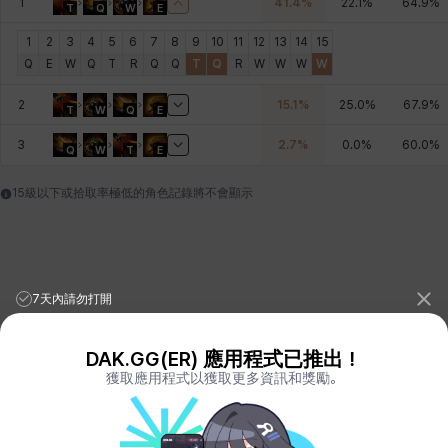
1
41.4
%
22.1
%
64.9
%
T
Q
W
E
皮奧洛
盧克
秀凱
秀雅
米爾卡
約翰
1
2
3
4
5
6
7
8
9
10
11
12
13
14
15
Q
E
W
Q
T
R
Q
Q
T
Q
R
W
W
W
W
2
15.1
%
25.0
%
67.9
%
納塔朋
綾
翡翠
肯尼思
艾比蓋爾
艾琳娜
T
W
Q
E
3
2.7
%
0.0
%
60.0
%
Q
W
T
E
艾瑪
艾登
艾絲黛爾
艾薩克
艾迪娜
芬里爾
15級以下或拾取率極低的角色記錄將不會顯示
芭芭拉
莉央
莉諾爾
菲利克斯
菲歐拉
萬尼亞
7天內請勿打開
DAK.GG(ER) 應用程式已推出！
蒂亞
蓋瑞特
蘿拉
西奧多
達爾科
里昂
獲取應用程式以獲取更多資訊和獎勵。
League of Legends Stats
PORO.GG
Teamfight Tactics Stats
LOLCHESS.GG
Valorant Stats
VALORANT.DAK.GG
阿德拉
阿爾達
阿隆索
雪
雪琳
雷妮
PUBG Stats
PUBG.DAK.GG