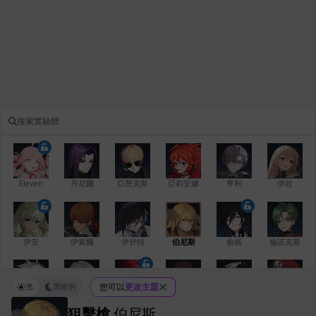
Eleven
丹尼爾
亞歷克斯
亞莉安娜
亨利
伊娃
伊安
伊索爾
伊舒特
伯尼斯
俞岷
倫諾克斯
光
黑暗的
您可以
更改主題
傑琪
克洛伊
克雷弗
凱茜
卡洛琳
卡爾拉
狙擊槍
伯尼斯