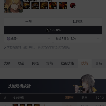
D
Q
W
E
R
T
卡米洛
卡緹雅
厄喀翁
哈特
塔齊雅
夏洛特
一般
鈷協議
100.0%
妮婭
妮琪
威廉
娜汀
尤斯蒂娜
布萊爾
滅鑽+
最近7日 (v12.0)
季前賽期間，統計將以一般模式而非排位模式提供。
希爾維婭
希瑟拉
席琳
彰一
愛琳
慧珍
技能
大綱
物品
路徑
潛能
戰術技能
介紹
揚
普里亞
李黛琳
查希爾
梅
比安卡
技能建構統計
洛茲
海因茨
玹雨
珍妮
琪婭拉
瑪蒂娜
#
技能建構
選擇率
勝率
TOP 3