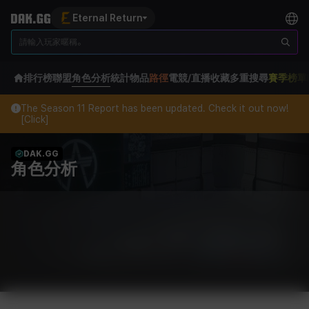
Eternal Return
排行榜
聯盟
角色分析
統計
物品
路徑
電競/直播
收藏
多重搜尋
賽季榜單
The Season 11 Report has been updated. Check it out now!
[Click]
DAK.GG
角色分析