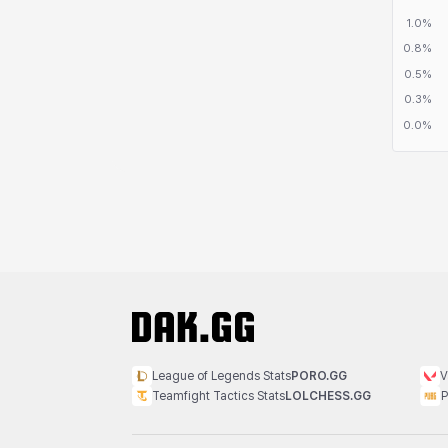
League of Legends Stats
PORO.GG
V
Teamfight Tactics Stats
LOLCHESS.GG
P