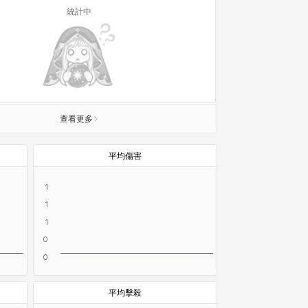
統計中
查看更多
平均傷害
平均擊殺