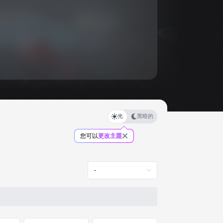
光
黑暗的
您可以
更改主題
-