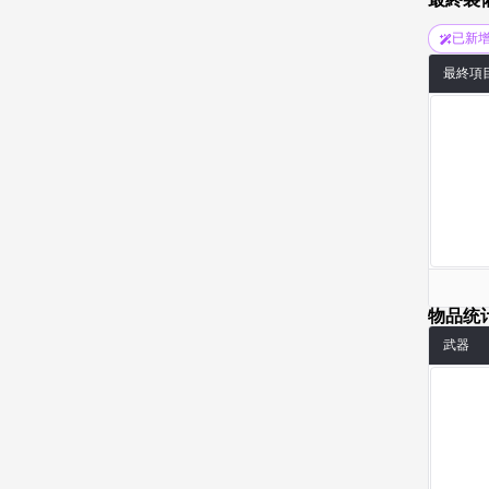
已新
米爾卡
約翰
納塔朋
綾
最終項
翡翠
肯尼思
艾比蓋爾
艾琳娜
艾瑪
艾登
艾絲黛爾
艾薩克
物品统
艾迪娜
芬里爾
芭芭拉
莉央
武器
莉諾爾
菲利克斯
菲歐拉
萬尼亞