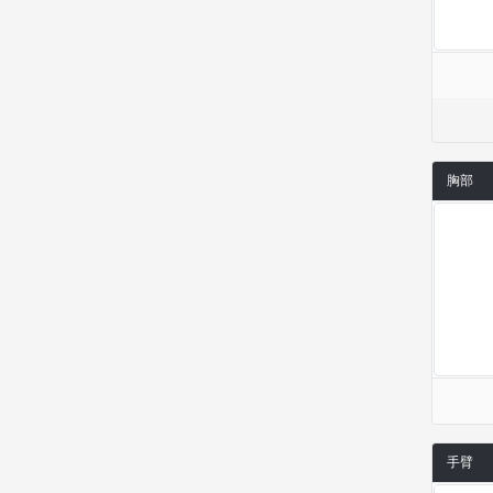
蒂亞
蓋瑞特
蘿拉
西奧多
達爾科
里昂
阿德拉
阿爾達
胸部
阿隆索
雪
雪琳
雷妮
青燕
馬庫斯
馬格努斯
黛比&瑪蓮
鼻荊
手臂