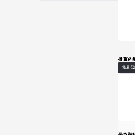
尤斯蒂娜
布萊爾
希爾維婭
希瑟拉
席琳
彰一
愛琳
慧珍
揚
普里亞
李黛琳
查希爾
推薦的
能量灌
梅
比安卡
洛茲
海因茨
玹雨
珍妮
琪婭拉
瑪蒂娜
皮奧洛
盧克
秀凱
秀雅
最終裝