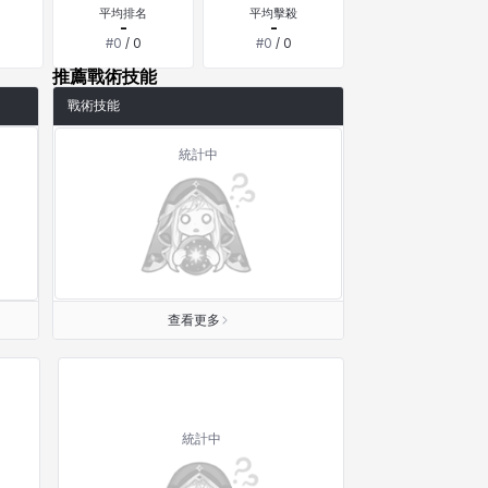
平均排名
平均擊殺
-
-
#
0
/
0
#
0
/
0
推薦戰術技能
戰術技能
統計中
查看更多
統計中