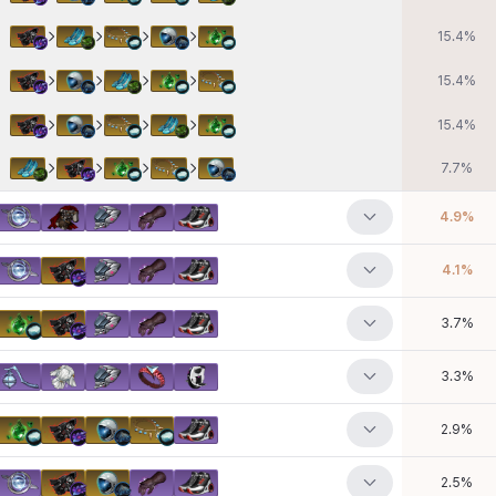
15.4
%
15.4
%
15.4
%
7.7
%
4.9
%
4.1
%
3.7
%
3.3
%
2.9
%
2.5
%