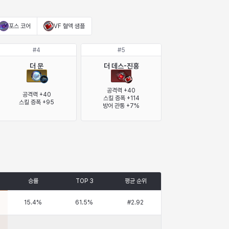
포스 코어
VF 혈액 샘플
#
4
#
5
더 문
더 데스-진홍
공격력 +40

공격력 +40

스킬 증폭 +114

스킬 증폭 +95
방어 관통 +7%
승률
TOP 3
평균 순위
15.4
%
61.5
%
#
2.92