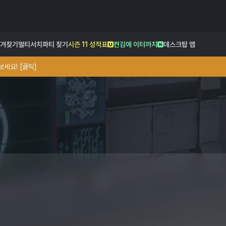
겨찾기
멀티서치
파티 찾기
시즌 11 성적표
켠김에 이터까지
데스크탑 앱
세요! [클릭]