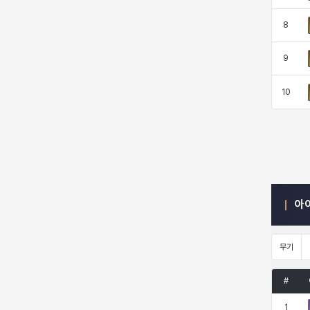
8
엠마
요한
윌리엄
유민
9
10
유스티나
유키
이렘
이바
이슈트반
이안
일레븐
자히르
아
재키
제니
츠바메
카밀로
무기
카티야
칼라
캐시
케네스
#
1