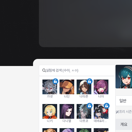
가넷
나딘
나타폰
니아
일반
프리 시즌
니키
다니엘
다르코
데비&마를렌
개요