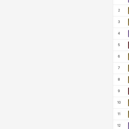
코렐라인
크레이버
클로에
키아라
2
3
타지아
테오도르
펜리르
펠릭스
4
5
프리야
피오라
피올로
하트
6
7
헤이즈
헨리
현우
혜진
8
9
히스이
10
11
12