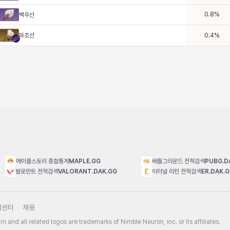
0.8
%
백우선
파초선
0.4
%
메이플스토리 종합통계
MAPLE.GG
배틀그라운드 전적검색
PUBG.D
발로란트 전적검색
VALORANT.DAK.GG
이터널 리턴 전적검색
ER.DAK.
객센터
채용
n and all related logos are trademarks of Nimble Neuron, inc. or its affiliates.