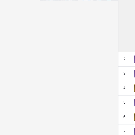
비형
샬럿
셀린
쇼우
쇼이치
수아
슈린
시셀라
실비아
아델라
아드리아나
아디나
2
3
아르다
아비게일
아야
아이솔
4
아이작
알렉스
알론소
얀
5
6
에스텔
에이든
에키온
엘레나
7