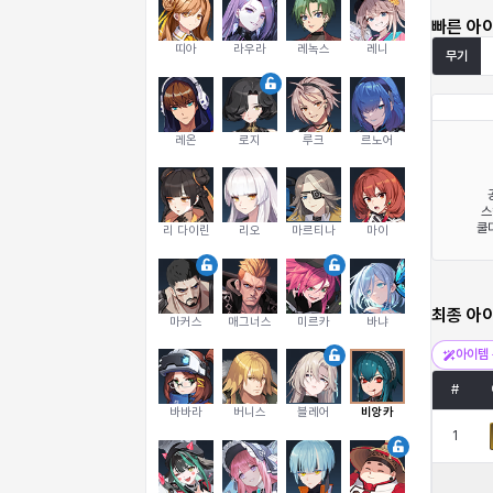
빠른 아
띠아
라우라
레녹스
레니
무기
레온
로지
루크
르노어
스
쿨다
리 다이린
리오
마르티나
마이
최종 아
마커스
매그너스
미르카
바냐
아이템 
#
바바라
버니스
블레어
비앙카
1