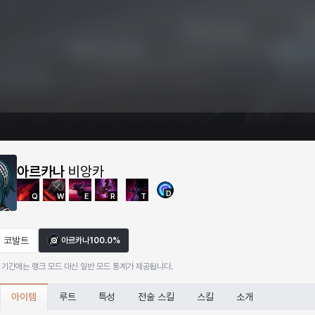
아르카나
비앙카
D
Q
W
E
R
T
코발트
아르카나
100.0%
 기간에는 랭크 모드 대신 일반 모드 통계가 제공됩니다.
아이템
루트
특성
전술 스킬
스킬
소개