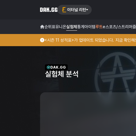
이터널 리턴
순위표
유니온
실험체
통계
아이템
루트
e스포츠/스트리머
즐
<시즌 11 성적표>가 업데이트 되었습니다. 지금 확인해보
DAK.GG
실험체 분석