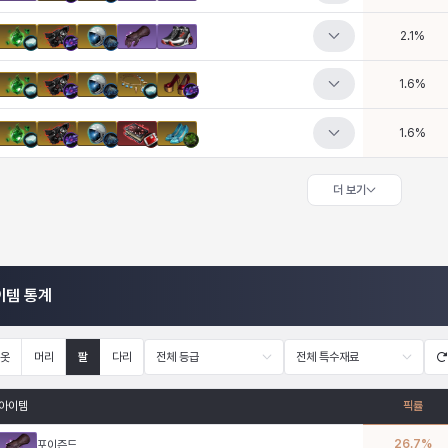
2.1
%
1.6
%
1.6
%
더 보기
이템 통계
옷
머리
팔
다리
전체 등급
전체 특수재료
아이템
픽률
26.7
%
포이즌드