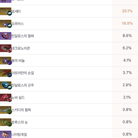
25.1
%
임세티
16.9
%
오르비스
8.6
%
틴달로스의 팔찌
6.2
%
네크로노미콘
4.1
%
용의 비늘
3.7
%
아흐라만의 손길
2.9
%
틴달로스의 군주
2.1
%
노바 실드
0.8
%
스카디의 팔찌
0.8
%
호루스의 눈
0.8
%
나이팅게일