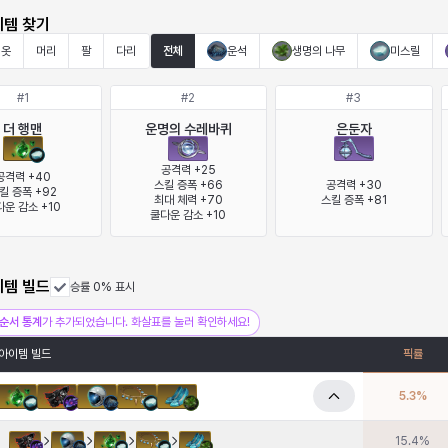
이템 찾기
옷
머리
팔
다리
전체
운석
생명의 나무
미스릴
#
1
#
2
#
3
더 행맨
운명의 수레바퀴
은둔자
공격력 +25

공격력 +40

스킬 증폭 +66

공격력 +30

킬 증폭 +92

최대 체력 +70

스킬 증폭 +81
운 감소 +10
쿨다운 감소 +10
이템 빌드
승률 0% 표시
순서 통계
가 추가되었습니다. 화살표를 눌러 확인하세요!
아이템 빌드
픽률
5.3
%
15.4
%