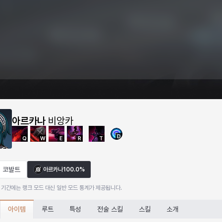
아르카나
비앙카
D
Q
W
E
R
T
코발트
아르카나
100.0%
 기간에는 랭크 모드 대신 일반 모드 통계가 제공됩니다.
아이템
루트
특성
전술 스킬
스킬
소개