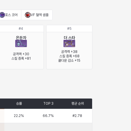
포스 코어
VF 혈액 샘플
#
4
#
5
은둔자
더 스타
공격력 +38

공격력 +30

스킬 증폭 +68

스킬 증폭 +81
쿨다운 감소 +15
승률
TOP 3
평균 순위
22.2
%
66.7
%
#
2.78