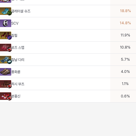
18.8
%
글레이셜 슈즈
14.8
%
SCV
11.9
%
킬힐
10.8
%
로즈 스텝
5.7
%
칼날 다리
4.0
%
풍화륜
1.1
%
픽시 부츠
분홍신
0.6
%