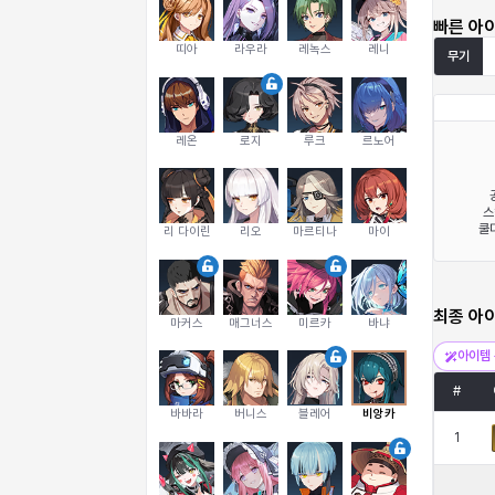
빠른 아
띠아
라우라
레녹스
레니
무기
레온
로지
루크
르노어
스
쿨다
리 다이린
리오
마르티나
마이
최종 아
마커스
매그너스
미르카
바냐
아이템 
#
바바라
버니스
블레어
비앙카
1