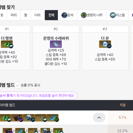
이템 찾기
옷
머리
팔
다리
전체
운석
생명의 나무
미스릴
#
1
#
2
#
3
더 행맨
운명의 수레바퀴
더 문
공격력 +25

공격력 +40

스킬 증폭 +66

공격력 +40

킬 증폭 +92

최대 체력 +70

스킬 증폭 +95
운 감소 +10
쿨다운 감소 +10
이템 빌드
승률 0% 표시
순서 통계
가 추가되었습니다. 화살표를 눌러 확인하세요!
아이템 빌드
픽률
5.1
%
22.2
%