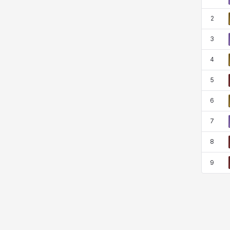
코렐라인
크레이버
클로에
키아라
2
3
타지아
테오도르
펜리르
펠릭스
4
5
프리야
피오라
피올로
하트
6
7
헤이즈
헨리
현우
혜진
8
9
히스이