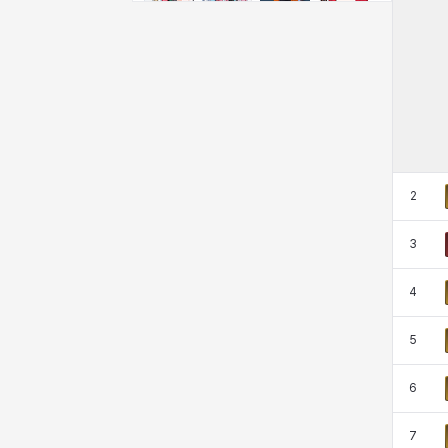
비형
샬럿
셀린
쇼우
쇼이치
수아
슈린
시셀라
실비아
아델라
아드리아나
아디나
2
3
아르다
아비게일
아야
아이솔
4
아이작
알렉스
알론소
얀
5
6
에스텔
에이든
에키온
엘레나
7