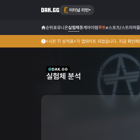
이터널 리턴
순위표
유니온
실험체
통계
아이템
루트
e스포츠/스트리머
즐
<시즌 11 성적표>가 업데이트 되었습니다. 지금 확인해보
DAK.GG
실험체 분석