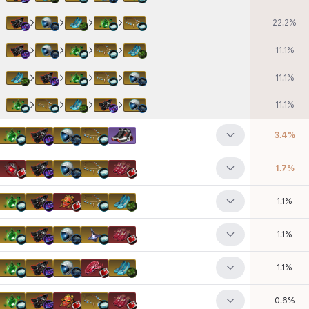
22.2
%
11.1
%
11.1
%
11.1
%
3.4
%
1.7
%
1.1
%
1.1
%
1.1
%
0.6
%