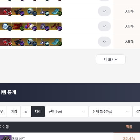
0.6
%
0.6
%
0.6
%
더 보기
이템 통계
옷
머리
팔
다리
전체 등급
전체 특수재료
아이템
픽률
32.4
%
델타 레드