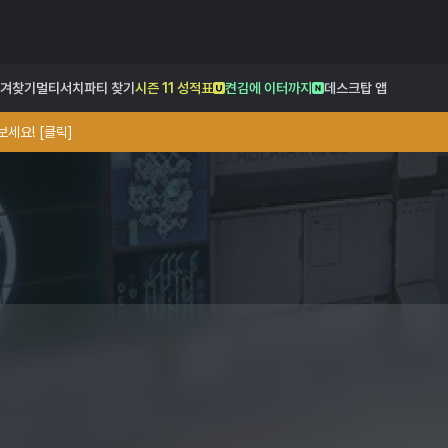
겨찾기
멀티서치
파티 찾기
시즌 11 성적표
켠김에 이터까지
데스크탑 앱
세요! [클릭]