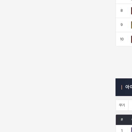
8
엠마
요한
윌리엄
유민
9
10
유스티나
유키
이렘
이바
이슈트반
이안
일레븐
자히르
아
재키
제니
츠바메
카밀로
무기
카티야
칼라
캐시
케네스
#
1