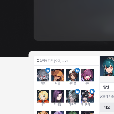
가넷
나딘
나타폰
니아
일반
프리 시즌
니키
다니엘
다르코
데비&마를렌
개요