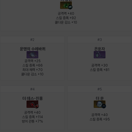
에스텔
에이든
에키온
엘레나
엠마
요한
공격력 +40

스킬 증폭 +92

쿨다운 감소 +10
윌리엄
유민
유스티나
유키
이렘
이바
#
2
#
3
운명의 수레바퀴
은둔자
이슈트반
이안
일레븐
자히르
재키
제니
공격력 +25

스킬 증폭 +66

공격력 +30

최대 체력 +70

스킬 증폭 +81
쿨다운 감소 +10
츠바메
카밀로
카티야
칼라
캐시
케네스
#
4
#
5
더 데스-진홍
더 문
코렐라인
크레이버
클로에
키아라
타지아
테오도르
공격력 +40

공격력 +40

스킬 증폭 +114

스킬 증폭 +95
방어 관통 +7%
펜리르
펠릭스
프리야
피오라
피올로
하트