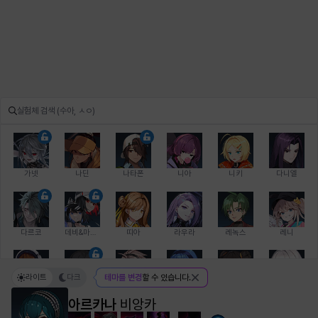
가넷
나딘
나타폰
니아
니키
다니엘
다르코
데비&마를렌
띠아
라우라
레녹스
레니
라이트
다크
테마를 변경
할 수 있습니다.
레온
로지
루크
르노어
리 다이린
리오
아르카나
비앙카