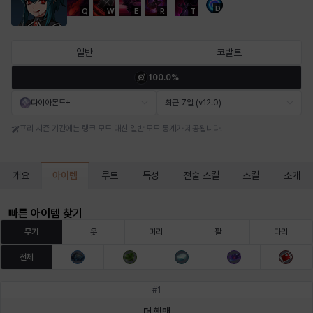
D
Q
W
E
R
T
마르티나
마이
마커스
매그너스
미르카
바냐
일반
코발트
100.0%
바바라
버니스
블레어
비앙카
비형
샬럿
다이아몬드+
최근 7일 (v12.0)
프리 시즌 기간에는 랭크 모드 대신 일반 모드 통계가 제공됩니다.
셀린
쇼우
쇼이치
수아
슈린
시셀라
아이템
개요
루트
특성
전술 스킬
스킬
소개
실비아
아델라
아드리아나
아디나
아르다
아비게일
빠른 아이템 찾기
무기
옷
머리
팔
다리
전체
아야
아이솔
아이작
알렉스
알론소
얀
#
1
더 행맨