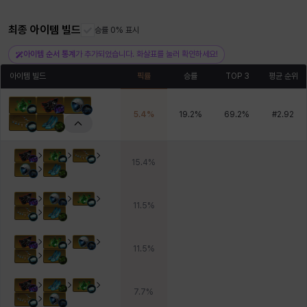
최종 아이템 빌드
승률 0% 표시
헤이즈
헨리
현우
혜진
히스이
아이템 순서 통계
가 추가되었습니다. 화살표를 눌러 확인하세요!
아이템 빌드
픽률
승률
TOP 3
평균 순위
5.4
%
19.2
%
69.2
%
#
2.92
15.4
%
11.5
%
11.5
%
7.7
%