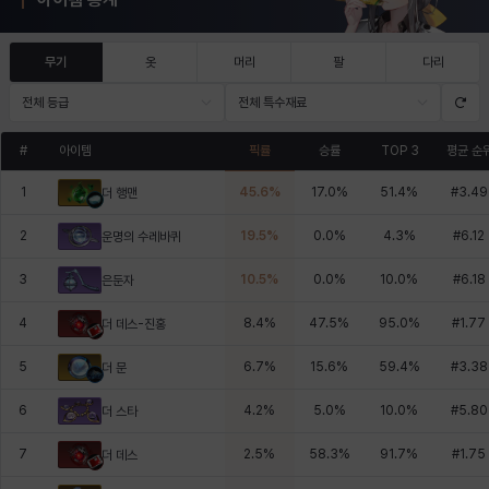
무기
옷
머리
팔
다리
전체 등급
전체 특수재료
#
아이템
픽률
승률
TOP 3
평균 순
1
45.6
%
17.0
%
51.4
%
#
3.49
더 행맨
2
19.5
%
0.0
%
4.3
%
#
6.12
운명의 수레바퀴
3
10.5
%
0.0
%
10.0
%
#
6.18
은둔자
4
8.4
%
47.5
%
95.0
%
#
1.77
더 데스-진홍
5
6.7
%
15.6
%
59.4
%
#
3.38
더 문
6
4.2
%
5.0
%
10.0
%
#
5.80
더 스타
7
2.5
%
58.3
%
91.7
%
#
1.75
더 데스