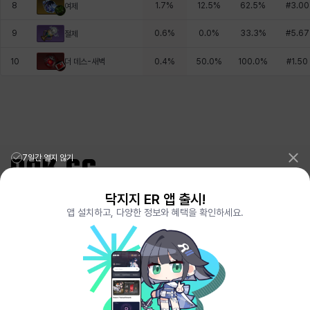
8
1.7
%
12.5
%
62.5
%
#
3.00
여제
9
0.6
%
0.0
%
33.3
%
#
5.67
절제
더 데스-새벽
10
0.4
%
50.0
%
100.0
%
#
1.50
7일간 열지 않기
닥지지 ER 앱 출시!
리그오브레전드 전적검색 포로지지
PORO.GG
앱 설치하고, 다양한 정보와 혜택을 확인하세요.
전략적팀전투 TFT 전적검색 롤체지지
LOLCHESS.GG
메이플스토리 종합통계
MAPLE.GG
발로란트 전적검색
VALORANT.DAK.GG
배틀그라운드 전적검색
PUBG.DAK.GG
이터널 리턴 전적검색
ER.DAK.GG
원신 전적검색
GENSHIN.DAK.GG
데드락
DEADLOCK.DAK.GG