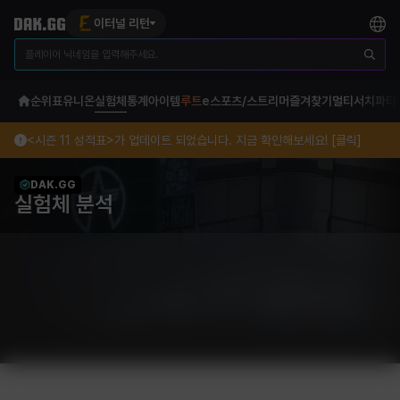
이터널 리턴
순위표
유니온
실험체
통계
아이템
루트
e스포츠/스트리머
즐겨찾기
멀티서치
파티
<시즌 11 성적표>가 업데이트 되었습니다. 지금 확인해보세요! [클릭]
DAK.GG
실험체 분석