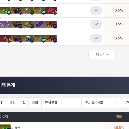
0.5
%
0.5
%
0.5
%
더 보기
이템 통계
옷
머리
팔
다리
전체 등급
전체 특수재료
아이템
픽률
45.5
%
더 행맨