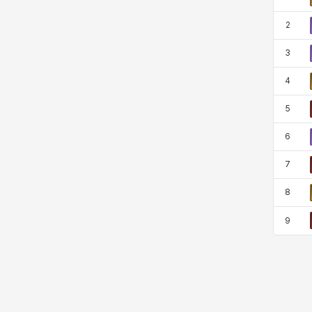
코렐라인
크레이버
클로에
키아라
2
3
타지아
테오도르
펜리르
펠릭스
4
5
프리야
피오라
피올로
하트
6
7
헤이즈
헨리
현우
혜진
8
9
히스이