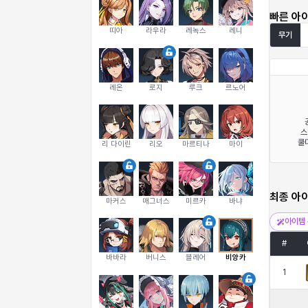
빠른 아
띠아
라우라
레녹스
레니
무기
레온
로지
루크
르노어
스
쿨다
리 다이린
리오
마르티나
마이
최종 아
마커스
매그너스
미르카
바냐
아이템 
#
바바라
버니스
블레어
비앙카
1