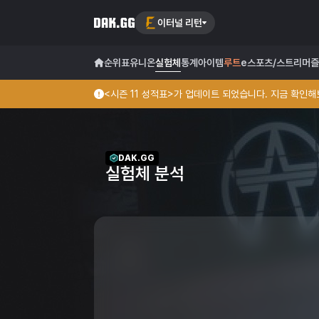
이터널 리턴
순위표
유니온
실험체
통계
아이템
루트
e스포츠/스트리머
즐
<시즌 11 성적표>가 업데이트 되었습니다. 지금 확인해보
DAK.GG
실험체 분석