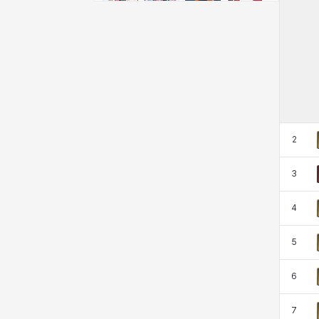
비형
샬럿
셀린
쇼우
쇼이치
수아
슈린
시셀라
실비아
아델라
아드리아나
아디나
2
3
아르다
아비게일
아야
아이솔
4
아이작
알렉스
알론소
얀
5
6
에스텔
에이든
에키온
엘레나
7