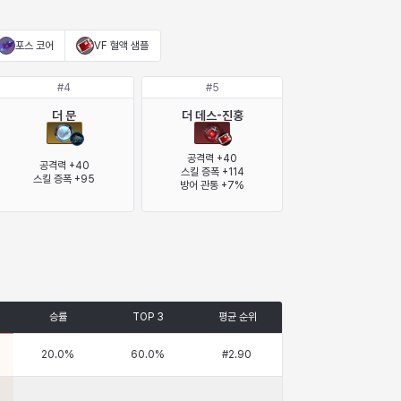
포스 코어
VF 혈액 샘플
#
4
#
5
더 문
더 데스-진홍
공격력 +40

공격력 +40

스킬 증폭 +114

스킬 증폭 +95
방어 관통 +7%
승률
TOP 3
평균 순위
20.0
%
60.0
%
#
2.90