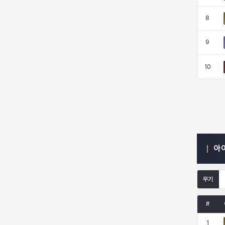
8
엠마
요한
윌리엄
유민
9
10
유스티나
유키
이렘
이바
이슈트반
이안
일레븐
자히르
아
재키
제니
츠바메
카밀로
무기
카티야
칼라
캐시
케네스
#
1