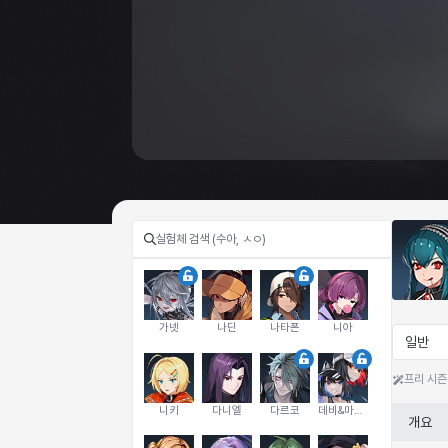
가넷
나딘
나타폰
니아
일반
프리 시즌
니키
다니엘
다르코
데비&마를렌
개요