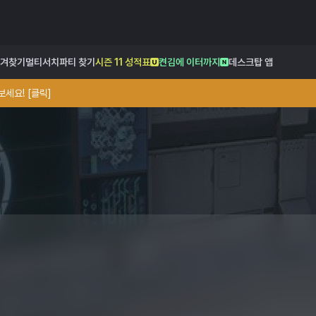
겨찾기
멀티서치
파티 찾기
시즌 11 성적표
켠김에 이터까지
데스크탑 앱
세요! [클릭]