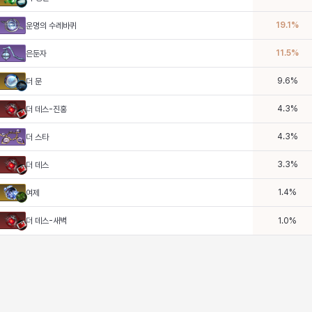
19.1
%
운명의 수레바퀴
11.5
%
은둔자
9.6
%
더 문
4.3
%
더 데스-진홍
4.3
%
더 스타
3.3
%
더 데스
1.4
%
여제
더 데스-새벽
1.0
%