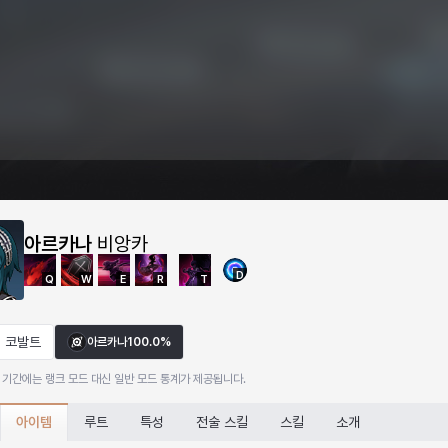
아르카나
비앙카
D
Q
W
E
R
T
코발트
아르카나
100.0%
 기간에는 랭크 모드 대신 일반 모드 통계가 제공됩니다.
아이템
루트
특성
전술 스킬
스킬
소개