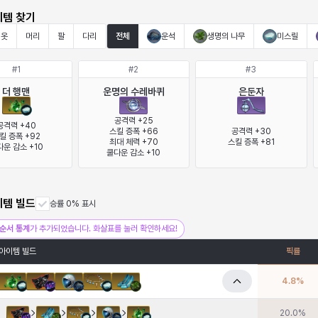
이템 찾기
옷
머리
팔
다리
전체
운석
생명의 나무
미스릴
#
1
#
2
#
3
더 행맨
운명의 수레바퀴
은둔자
공격력 +25

공격력 +40

스킬 증폭 +66

공격력 +30

킬 증폭 +92

최대 체력 +70

스킬 증폭 +81
운 감소 +10
쿨다운 감소 +10
이템 빌드
승률 0% 표시
순서 통계
가 추가되었습니다. 화살표를 눌러 확인하세요!
아이템 빌드
픽률
4.8
%
20.0
%