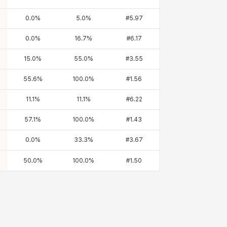
0.0
%
5.0
%
#
5.97
0.0
%
16.7
%
#
6.17
15.0
%
55.0
%
#
3.55
55.6
%
100.0
%
#
1.56
11.1
%
11.1
%
#
6.22
57.1
%
100.0
%
#
1.43
0.0
%
33.3
%
#
3.67
50.0
%
100.0
%
#
1.50