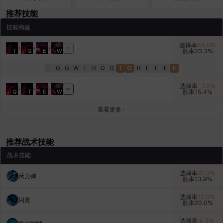
推荐技能
燕翼
爱琳
玄佑
玛蒂娜
珍妮
皮奥洛
技能构建
选择率
54.0
%
T
Q
E
W
胜率
23.3
%
盖瑞特
秀雅
米尔卡
约翰
纳塔朋
翡翠
E
Q
Q
W
T
R
Q
Q
T
Q
R
E
E
E
E
选择率
7.2
%
Q
T
E
W
胜率
15.4
%
肯尼思
艾丝蒂尔
艾比盖尔
艾玛
艾登
芬里尔
查看更多
芭芭拉
莉央
莉诺尔
菲欧娜
蒂娅
西奥多
推荐战术技能
战术技能
选择率
81.3
%
斥力弹
西尔维娅
费利克斯
达尔科
里昂
阿尔达
阿德拉
胜率
13.9
%
选择率
12.0
%
闪灵
胜率
20.0
%
阿德瑞娜
阿迪娜
阿隆索
阿雅
雪
雪琳
选择率
4.3
%