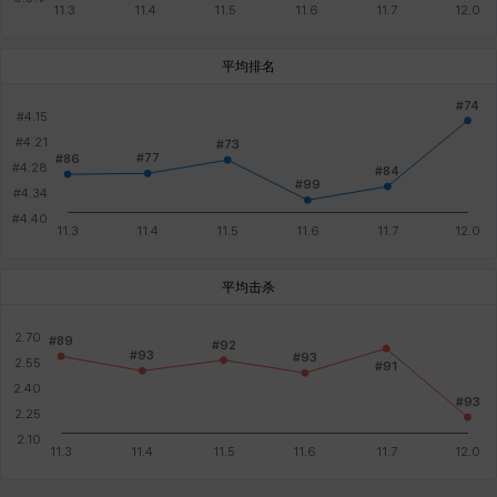
平均排名
平均击杀