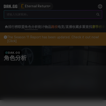
Eternal Return
排行榜
联盟
角色分析
统计
物品
路径
电竞/直播
收藏
多重查找
赛季榜单
The Season 11 Report has been updated. Check it out now!
[Click]
DAK.GG
角色分析