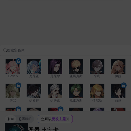
Eleven
万尼亚
丹尼尔
亚历克斯
亨利
伊娃
伊安
伊舒特
伊萨克
伦诺克斯
伯尼斯
俞岷
光
黑暗的
您可以
更改主题
修凯
克洛伊
克雷弗
凯希
劳拉
卡拉
圣器
比安卡