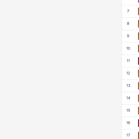
코렐라인
크레이버
클로에
키아라
7
8
타지아
테오도르
펜리르
펠릭스
9
10
프리야
피오라
피올로
하트
11
12
헤이즈
헨리
현우
혜진
13
14
히스이
15
16
17