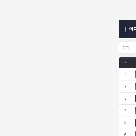
엠마
요한
윌리엄
유민
아
유스티나
유키
이렘
이바
무기
#
이슈트반
이안
일레븐
자히르
1
2
재키
제니
츠바메
카밀로
3
4
카티야
칼라
캐시
케네스
5
6