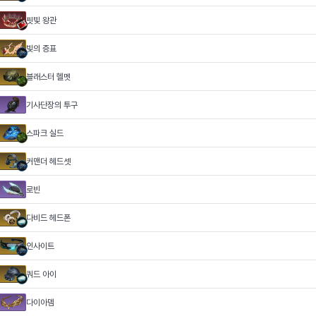
핏빛 왕관
빛의 증표
블래스터 헬멧
기사단장의 투구
스파크 실드
커맨더 헤드셋
로빈
다비드 헤드폰
인사이트
쿼드 아이
다이아뎀