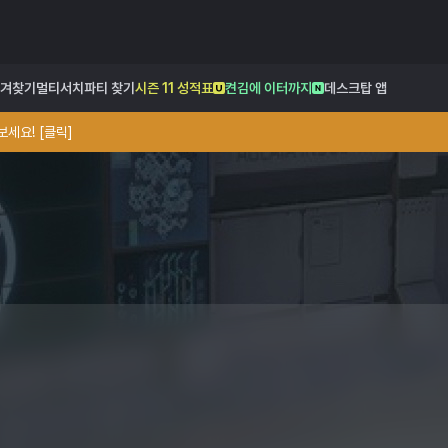
겨찾기
멀티서치
파티 찾기
시즌 11 성적표
켠김에 이터까지
데스크탑 앱
세요! [클릭]