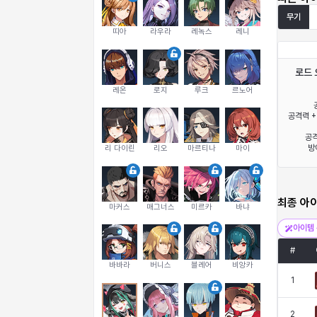
무기
띠아
라우라
레녹스
레니
로드 
레온
로지
루크
르노어
공격력 +
공격
방
리 다이린
리오
마르티나
마이
최종 아
마커스
매그너스
미르카
바냐
아이템 
#
바바라
버니스
블레어
비앙카
1
2