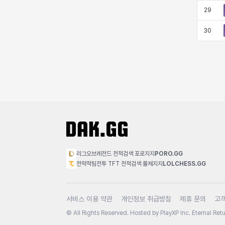
29
30
리그오브레전드 전적검색 포로지지
PORO.GG
전략적팀전투 TFT 전적검색 롤체지지
LOLCHESS.GG
서비스 이용 약관
개인정보 취급방침
제휴 문의
고
© All Rights Reserved. Hosted by PlayXP Inc. Eternal Retur