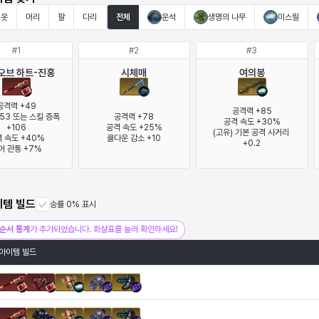
옷
머리
팔
다리
전체
운석
생명의 나무
미스릴
#
1
#
2
#
3
오브 하트-진홍
시체매
여의봉
공격력 +49

공격력 +85

53 또는 스킬 증폭 
공격력 +78

+106

공격 속도 +25%

(고유) 기본 공격 사거리 
 속도 +40%

쿨다운 감소 +10
+0.2
어 관통 +7%
이템 빌드
승률 0% 표시
순서 통계
가 추가되었습니다. 화살표를 눌러 확인하세요!
아이템 빌드