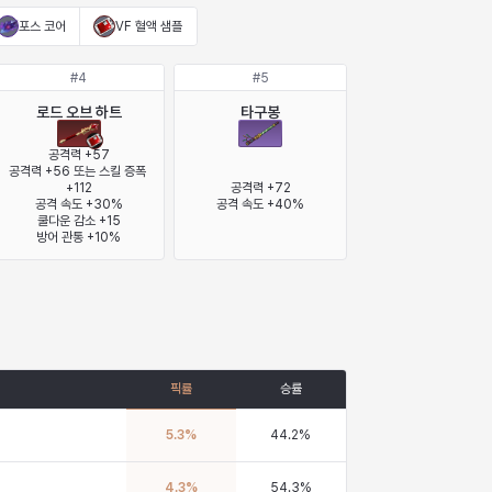
포스 코어
VF 혈액 샘플
#
4
#
5
로드 오브 하트
타구봉
공격력 +57

공격력 +56 또는 스킬 증폭 
+112

공격력 +72

공격 속도 +30%

공격 속도 +40%
쿨다운 감소 +15

방어 관통 +10%
픽률
승률
5.3
%
44.2
%
4.3
%
54.3
%