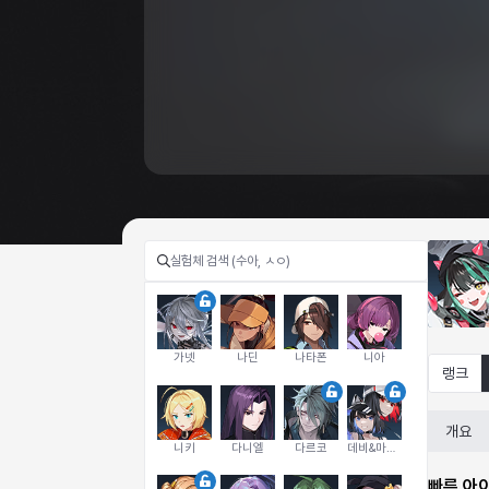
가넷
나딘
나타폰
니아
랭크
개요
니키
다니엘
다르코
데비&마를렌
빠른 아