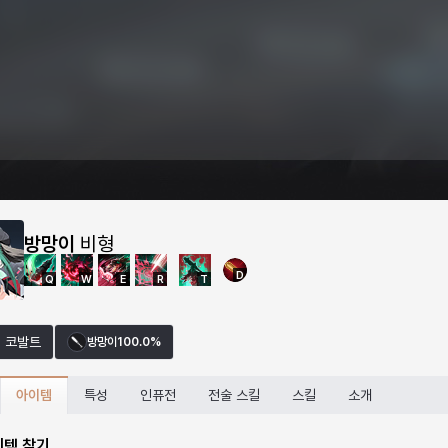
방망이
비형
D
Q
W
E
R
T
코발트
방망이
100.0%
아이템
특성
인퓨전
전술 스킬
스킬
소개
이템 찾기