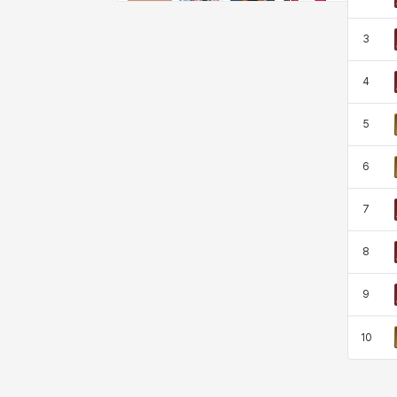
비형
샬럿
셀린
쇼우
3
쇼이치
수아
슈린
시셀라
4
5
실비아
아델라
아드리아나
아디나
6
7
아르다
아비게일
아야
아이솔
8
9
아이작
알렉스
알론소
얀
10
에스텔
에이든
에키온
엘레나