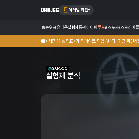
이터널 리턴
순위표
유니온
실험체
통계
아이템
루트
e스포츠/스트리머
즐
<시즌 11 성적표>가 업데이트 되었습니다. 지금 확인해보
DAK.GG
실험체 분석