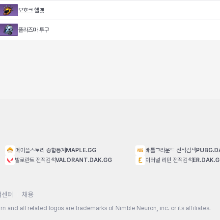
모호크 헬멧
플라즈마 투구
메이플스토리 종합통계
MAPLE.GG
배틀그라운드 전적검색
PUBG.D
발로란트 전적검색
VALORANT.DAK.GG
이터널 리턴 전적검색
ER.DAK.
객센터
채용
n and all related logos are trademarks of Nimble Neuron, inc. or its affiliates.