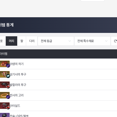
이템 통계
옷
머리
팔
다리
전체 등급
전체 특수재료
아이템
야생의 허기
성기사의 투구
발할라의 투구
천사의 고리
아이실드
전술-OPS 헬멧