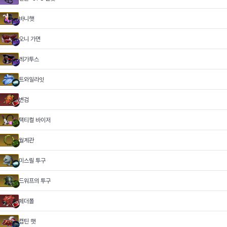
바니햇
오니 가면
레가투스
트와일라잇
변검
택티컬 바이저
월계관
미스릴 투구
드워프의 투구
페더폴
캡틴 햇