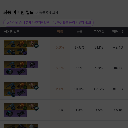
최종 아이템 빌드
승률 0% 표시
헤이즈
헨리
현우
혜진
히스이
아이템 순서 통계
가 추가되었습니다. 화살표를 눌러 확인하세요!
아이템 빌드
픽률
승률
TOP 3
평균 순위
5.9
%
27.8
%
81.1
%
#
2.43
3.1
%
1.1
%
4.0
%
#
6.12
2.8
%
10.0
%
47.5
%
#
3.66
1.8
%
1.0
%
9.5
%
#
5.18