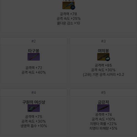
에스텔
에이든
에키온
엘레나
엠마
요한
공격력 +78

공격 속도 +25%

쿨다운 감소 +10
윌리엄
유민
유스티나
유키
이렘
이바
#
2
#
3
타구봉
여의봉
이슈트반
이안
일레븐
자히르
재키
제니
공격력 +85

공격력 +72

공격 속도 +40%
(고유) 기본 공격 사거리 +0.2
츠바메
카밀로
카티야
칼라
캐시
케네스
#
4
#
5
구원의 여신상
금강저
코렐라인
크레이버
클로에
키아라
타지아
테오도르
공격력 +74

공격력 +75

공격 속도 +10%

공격 속도 +30%

치명타 확률 +22%

생명력 흡수 +10%
치명타 피해량 +5%
펜리르
펠릭스
프리야
피오라
피올로
하트