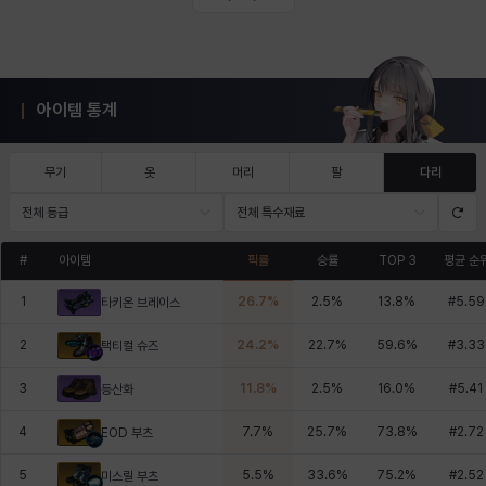
아이템 통계
무기
옷
머리
팔
다리
전체 등급
전체 특수재료
#
아이템
픽률
승률
TOP 3
평균 순
1
26.7
%
2.5
%
13.8
%
#
5.59
타키온 브레이스
2
24.2
%
22.7
%
59.6
%
#
3.33
택티컬 슈즈
3
11.8
%
2.5
%
16.0
%
#
5.41
등산화
4
7.7
%
25.7
%
73.8
%
#
2.72
EOD 부츠
5
5.5
%
33.6
%
75.2
%
#
2.52
미스릴 부츠