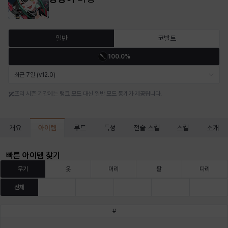
마르티나
마이
마커스
매그너스
미르카
바냐
일반
코발트
100.0%
바바라
버니스
블레어
비앙카
비형
샬럿
최근 7일 (v12.0)
프리 시즌 기간에는 랭크 모드 대신 일반 모드 통계가 제공됩니다.
셀린
쇼우
쇼이치
수아
슈린
시셀라
아이템
개요
루트
특성
전술 스킬
스킬
소개
실비아
아델라
아드리아나
아디나
아르다
아비게일
빠른 아이템 찾기
무기
옷
머리
팔
다리
전체
아야
아이솔
아이작
알렉스
알론소
얀
#