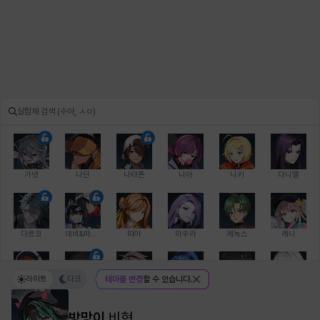
가넷
나딘
나타폰
니아
니키
다니엘
다르코
데비&마를렌
띠아
라우라
레녹스
레니
라이트
다크
테마를 변경
할 수 있습니다.
레온
로지
루크
르노어
리 다이린
리오
방망이
비형