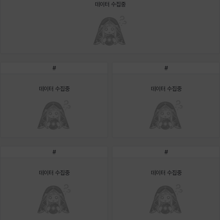
에스텔
에이든
에키온
데이터 수집중
엘레나
엠마
요한
윌리엄
유민
유스티나
유키
이렘
이바
#
#
이슈트반
이안
일레븐
자히르
재키
제니
데이터 수집중
데이터 수집중
츠바메
카밀로
카티야
칼라
캐시
케네스
#
#
코렐라인
크레이버
클로에
키아라
타지아
테오도르
데이터 수집중
데이터 수집중
펜리르
펠릭스
프리야
피오라
피올로
하트