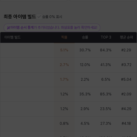
최종 아이템 빌드
승률 0% 표시
헤이즈
헨리
현우
혜진
히스이
아이템 순서 통계
가 추가되었습니다. 화살표를 눌러 확인하세요!
아이템 빌드
픽률
승률
TOP 3
평균 순위
5.1
%
30.7
%
84.3
%
#
2.29
2.7
%
12.0
%
41.3
%
#
3.72
1.7
%
2.2
%
6.5
%
#
5.04
1.2
%
35.3
%
85.3
%
#
2.09
1.2
%
2.9
%
23.5
%
#
4.29
0.8
%
4.5
%
27.3
%
#
4.18