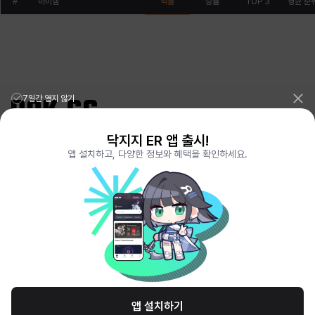
#
아이템
픽률
승률
TOP 3
평균 순
7일간 열지 않기
닥지지 ER 앱 출시!
리그오브레전드 전적검색 포로지지
PORO.GG
앱 설치하고, 다양한 정보와 혜택을 확인하세요.
전략적팀전투 TFT 전적검색 롤체지지
LOLCHESS.GG
메이플스토리 종합통계
MAPLE.GG
발로란트 전적검색
VALORANT.DAK.GG
배틀그라운드 전적검색
PUBG.DAK.GG
이터널 리턴 전적검색
ER.DAK.GG
원신 전적검색
GENSHIN.DAK.GG
데드락
DEADLOCK.DAK.GG
서비스 이용 약관
개인정보 취급방침
제휴 문의
고객센터
채용
앱 설치하기
© All Rights Reserved. Hosted by PlayXP Inc. Eternal Return and all related