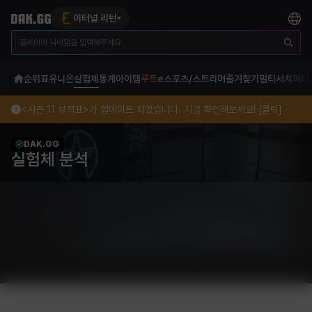
이터널 리턴
순위표
유니온
실험체
통계
아이템
루트
e스포츠/스트리머
즐겨찾기
멀티서치
파티
<시즌 11 성적표>가 업데이트 되었습니다. 지금 확인해보세요! [클릭]
DAK.GG
실험체 분석