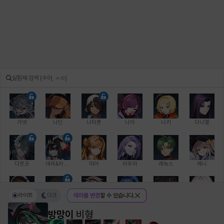
가넷
나딘
나타폰
니아
니키
다니엘
다르코
데비&마를렌
띠아
라우라
레녹스
레니
라이트
다크
테마를 변경
할 수 있습니다.
레온
로지
루크
르노어
리 다이린
리오
방망이
비형