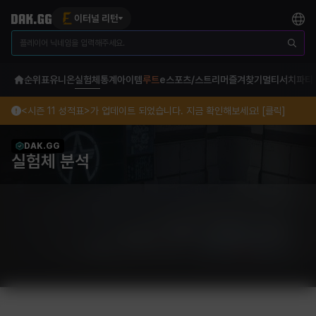
이터널 리턴
순위표
유니온
실험체
통계
아이템
루트
e스포츠/스트리머
즐겨찾기
멀티서치
파티
<시즌 11 성적표>가 업데이트 되었습니다. 지금 확인해보세요! [클릭]
DAK.GG
실험체 분석