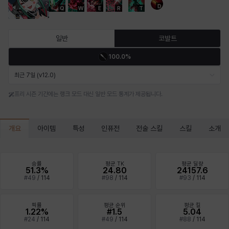
D
Q
W
E
R
T
마르티나
마이
마커스
매그너스
미르카
바냐
일반
코발트
100.0%
바바라
버니스
블레어
비앙카
비형
샬럿
최근 7일 (v12.0)
프리 시즌 기간에는 랭크 모드 대신 일반 모드 통계가 제공됩니다.
셀린
쇼우
쇼이치
수아
슈린
시셀라
개요
아이템
특성
인퓨전
전술 스킬
스킬
소개
실비아
아델라
아드리아나
아디나
아르다
아비게일
승률
평균 TK
평균 딜량
51.3%
24.80
24157.6
#
49
/
114
#
98
/
114
#
93
/
114
아야
아이솔
아이작
알렉스
알론소
얀
픽률
평균 순위
평균 킬
1.22%
#1.5
5.04
#
24
/
114
#
49
/
114
#
88
/
114