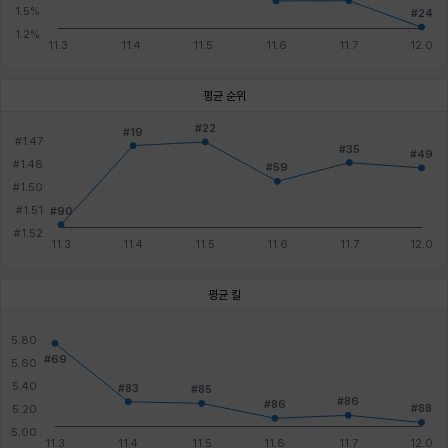
평균 순위
평균 킬