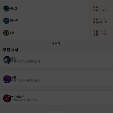
픽률
15.6
%
블링크
승률
51.4
%
헤이즈
헨리
현우
혜진
히스이
픽률
7.5
%
롤링썬더
승률
48.8
%
픽률
6.7
%
초월
승률
60.1
%
더 보기
추천 특성
응징
픽률
54.7
%
승률
53.2
%
와류
픽률
13.5
%
승률
49.6
%
아드레날린
픽률
8.0
%
승률
47.5
%