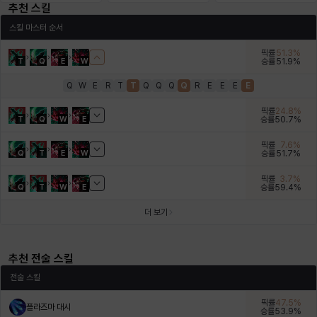
추천 스킬
에스텔
에이든
에키온
엘레나
엠마
요한
스킬 마스터 순서
픽률
51.3
%
T
Q
E
W
승률
51.9
%
윌리엄
유민
유스티나
유키
이렘
이바
Q
W
E
R
T
T
Q
Q
Q
Q
R
E
E
E
E
픽률
24.8
%
T
Q
W
E
승률
50.7
%
이슈트반
이안
일레븐
자히르
재키
제니
픽률
7.6
%
Q
T
E
W
승률
51.7
%
픽률
3.7
%
츠바메
카밀로
카티야
칼라
캐시
케네스
Q
T
W
E
승률
59.4
%
더 보기
코렐라인
크레이버
클로에
키아라
타지아
테오도르
추천 전술 스킬
전술 스킬
펜리르
펠릭스
프리야
피오라
피올로
하트
픽률
47.5
%
플라즈마 대시
승률
53.9
%