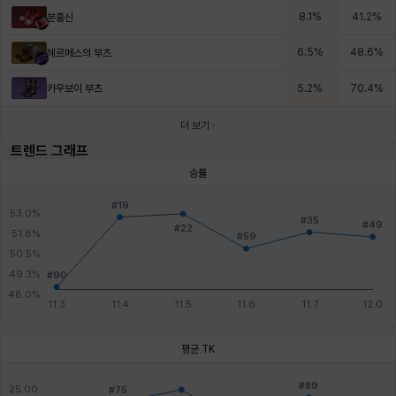
8.1
%
41.2
%
분홍신
6.5
%
48.6
%
헤르메스의 부츠
카우보이 부츠
5.2
%
70.4
%
더 보기
트렌드 그래프
승률
평균 TK