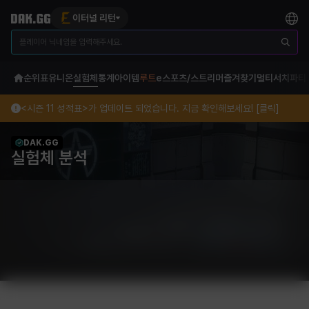
이터널 리턴
순위표
유니온
실험체
통계
아이템
루트
e스포츠/스트리머
즐겨찾기
멀티서치
파티
<시즌 11 성적표>가 업데이트 되었습니다. 지금 확인해보세요! [클릭]
DAK.GG
실험체 분석