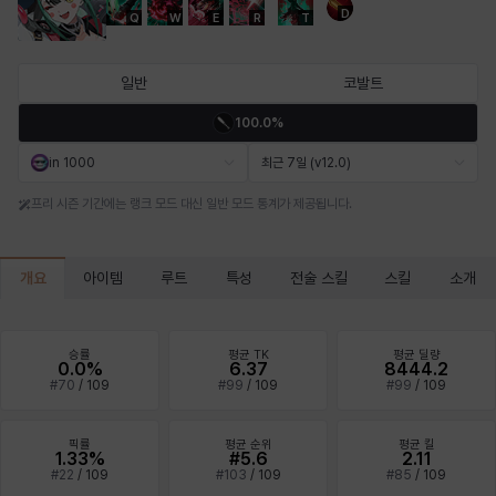
D
Q
W
E
R
T
마르티나
마이
마커스
매그너스
미르카
바냐
일반
코발트
100.0%
바바라
버니스
블레어
비앙카
비형
샬럿
in 1000
최근 7일 (v12.0)
프리 시즌 기간에는 랭크 모드 대신 일반 모드 통계가 제공됩니다.
셀린
쇼우
쇼이치
수아
슈린
시셀라
개요
아이템
루트
특성
전술 스킬
스킬
소개
실비아
아델라
아드리아나
아디나
아르다
아비게일
승률
평균 TK
평균 딜량
0.0%
6.37
8444.2
#
70
/
109
#
99
/
109
#
99
/
109
아야
아이솔
아이작
알렉스
알론소
얀
픽률
평균 순위
평균 킬
1.33%
#5.6
2.11
#
22
/
109
#
103
/
109
#
85
/
109