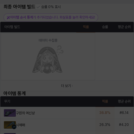
최종 아이템 빌드
승률 0% 표시
아이템 순서 통계
가 추가되었습니다. 화살표를 눌러 확인하세요!
아이템 빌드
픽률
승률
평균 순위
데이터 수집중
더 보기
아이템 통계
무기
픽률
평균 순위
36.8
%
#
6.14
구원의 여신상
26.3
%
#
4.20
시체매