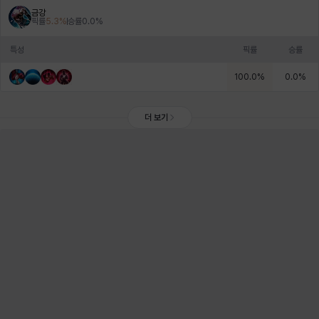
금강
픽률
5.3
%
승률
0.0
%
특성
픽률
승률
100.0
%
0.0
%
더 보기