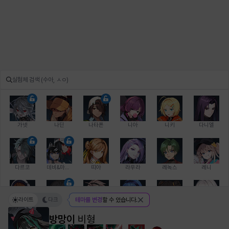
가넷
나딘
나타폰
니아
니키
다니엘
다르코
데비&마를렌
띠아
라우라
레녹스
레니
라이트
다크
테마를 변경
할 수 있습니다.
레온
로지
루크
르노어
리 다이린
리오
방망이
비형