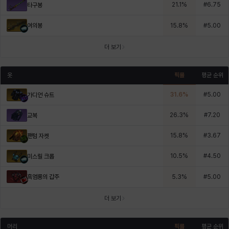
21.1
%
#
6.75
타구봉
여의봉
15.8
%
#
5.00
더 보기
옷
픽률
평균 순위
31.6
%
#
5.00
가디언 슈트
26.3
%
#
7.20
교복
15.8
%
#
3.67
팬텀 자켓
10.5
%
#
4.50
미스릴 크롭
흑염룡의 갑주
5.3
%
#
5.00
더 보기
머리
픽률
평균 순위