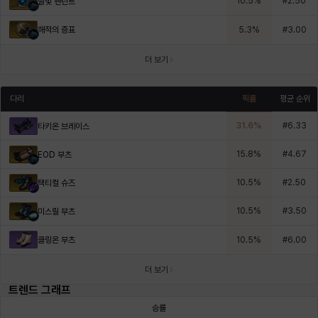
10.5
%
#
2.50
달빛 펜던트
해적의 증표
5.3
%
#
3.00
더 보기
다리
픽률
평균 순위
31.6
%
#
6.33
타키온 브레이스
15.8
%
#
4.67
EOD 부츠
10.5
%
#
2.50
택티컬 슈즈
10.5
%
#
3.50
미스릴 부츠
클링온 부츠
10.5
%
#
6.00
더 보기
트렌드 그래프
승률