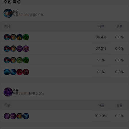
추천 특성
응징
픽률
57.9
%
승률
0.0
%
헤이즈
헨리
현우
혜진
히스이
특성
픽률
승률
36.4
%
0.0
%
27.3
%
0.0
%
9.1
%
0.0
%
9.1
%
0.0
%
와류
픽률
36.8
%
승률
0.0
%
특성
픽률
승률
100.0
%
0.0
%