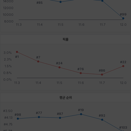
픽률
평균 순위