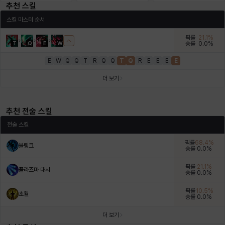
추천 스킬
에스텔
에이든
에키온
엘레나
엠마
요한
스킬 마스터 순서
픽률
21.1
%
T
Q
E
W
승률
0.0
%
윌리엄
유민
유스티나
유키
이렘
이바
E
W
Q
Q
T
R
Q
Q
T
Q
R
E
E
E
E
더 보기
이슈트반
이안
일레븐
자히르
재키
제니
추천 전술 스킬
전술 스킬
츠바메
카밀로
카티야
칼라
캐시
케네스
픽률
68.4
%
블링크
승률
0.0
%
픽률
21.1
%
플라즈마 대시
코렐라인
크레이버
클로에
키아라
타지아
테오도르
승률
0.0
%
픽률
10.5
%
초월
승률
0.0
%
펜리르
펠릭스
프리야
피오라
피올로
하트
더 보기