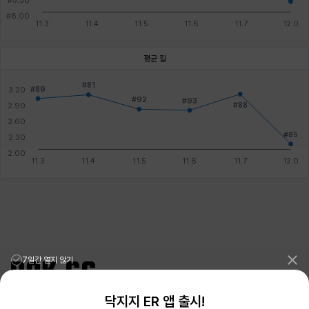
평균 킬
7일간 열지 않기
닥지지 ER 앱 출시!
리그오브레전드 전적검색 포로지지
PORO.GG