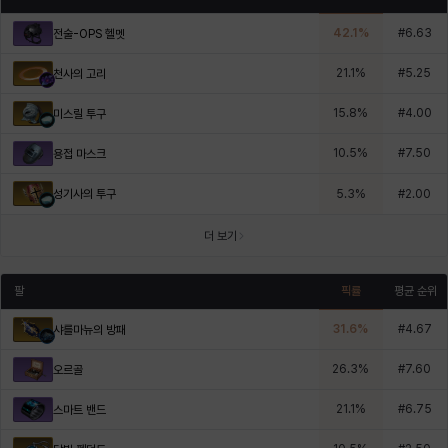
42.1
%
#
6.63
전술-OPS 헬멧
21.1
%
#
5.25
천사의 고리
15.8
%
#
4.00
미스릴 투구
10.5
%
#
7.50
용접 마스크
성기사의 투구
5.3
%
#
2.00
더 보기
팔
픽률
평균 순위
31.6
%
#
4.67
샤를마뉴의 방패
26.3
%
#
7.60
오르골
21.1
%
#
6.75
스마트 밴드