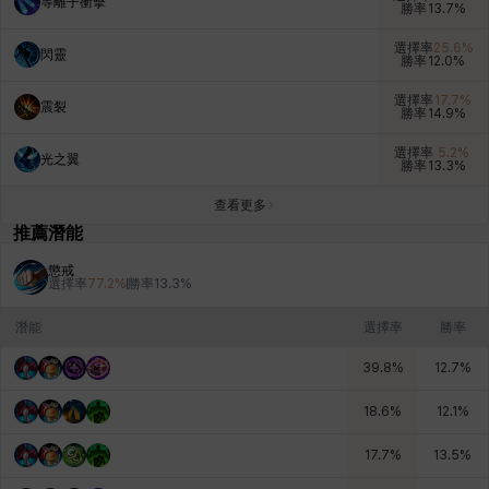
等離子衝擊
勝率
13.7
%
選擇率
25.6
%
閃靈
勝率
12.0
%
青燕
馬庫斯
馬格努斯
黛比&瑪蓮
鼻荊
選擇率
17.7
%
震裂
勝率
14.9
%
選擇率
5.2
%
光之翼
勝率
13.3
%
查看更多
推薦潛能
懲戒
選擇率
77.2
%
勝率
13.3
%
潛能
選擇率
勝率
39.8
%
12.7
%
18.6
%
12.1
%
17.7
%
13.5
%