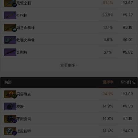
51.1
%
#
3.67
禿鷲之眼
28.9
%
#
5.77
打狗棒
10.1
%
#
3.18
如意金箍棒
4.6
%
#
6.01
救世女神像
金剛杵
2.1
%
#
5.82
查看更多
胸部
選擇率
平均排名
34.1
%
#
3.89
惡靈戰衣
14.9
%
#
6.30
校服
14.8
%
#
4.19
守衛套裝
14.4
%
#
4.00
凜風鎧甲