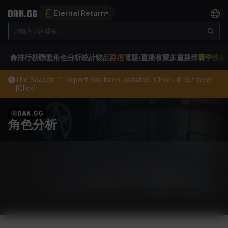
Eternal Return
排行榜
聯盟
角色分析
統計
物品
路徑
電競/直播
收藏
多重搜尋
賽季榜單
The Season 11 Report has been updated. Check it out now!
[Click]
DAK.GG
角色分析