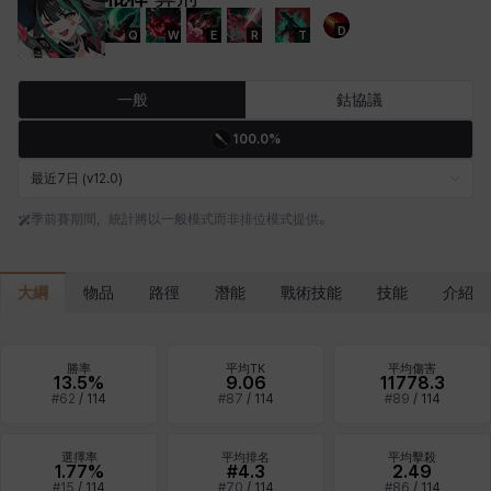
D
Q
W
E
R
T
卡米洛
卡緹雅
厄喀翁
哈特
塔齊雅
夏洛特
一般
鈷協議
100.0%
妮婭
妮琪
威廉
娜汀
尤斯蒂娜
布萊爾
最近7日 (v12.0)
季前賽期間，統計將以一般模式而非排位模式提供。
希爾維婭
希瑟拉
席琳
彰一
愛琳
慧珍
大綱
物品
路徑
潛能
戰術技能
技能
介紹
揚
普里亞
李黛琳
查希爾
梅
比安卡
勝率
平均TK
平均傷害
13.5%
9.06
11778.3
#
62
/
114
#
87
/
114
#
89
/
114
洛茲
海因茨
玹雨
珍妮
琪婭拉
瑪蒂娜
選擇率
平均排名
平均擊殺
1.77%
#4.3
2.49
#
15
/
114
#
70
/
114
#
86
/
114