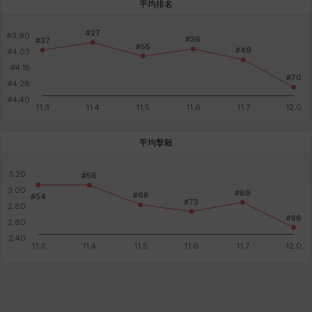
平均排名
平均擊殺