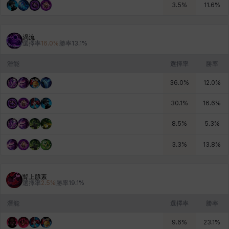
3.5
%
11.6
%
渦流
選擇率
16.0
%
勝率
13.1
%
潛能
選擇率
勝率
36.0
%
12.0
%
30.1
%
16.6
%
8.5
%
5.3
%
3.3
%
13.8
%
腎上腺素
選擇率
2.5
%
勝率
19.1
%
潛能
選擇率
勝率
9.6
%
23.1
%