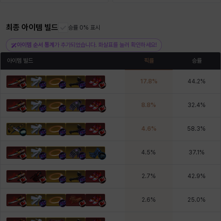
최종 아이템 빌드
헤이즈
헨리
승률 0% 표시
현우
혜진
히스이
아이템 순서 통계
가 추가되었습니다. 화살표를 눌러 확인하세요!
아이템 빌드
픽률
승률
17.8
%
44.2
%
8.8
%
32.4
%
4.6
%
58.3
%
4.5
%
37.1
%
2.7
%
42.9
%
2.6
%
25.0
%