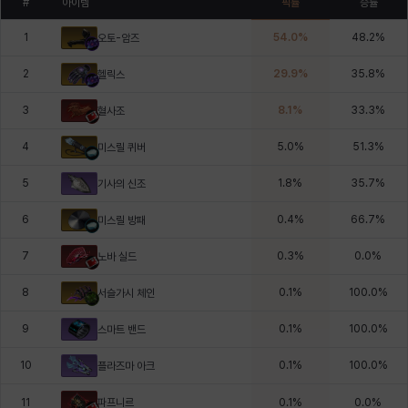
#
아이템
픽률
승률
1
54.0
%
48.2
%
오토-암즈
2
29.9
%
35.8
%
헬릭스
3
8.1
%
33.3
%
혈사조
4
5.0
%
51.3
%
미스릴 퀴버
5
1.8
%
35.7
%
기사의 신조
6
0.4
%
66.7
%
미스릴 방패
7
0.3
%
0.0
%
노바 실드
8
0.1
%
100.0
%
서슬가시 체인
9
0.1
%
100.0
%
스마트 밴드
10
0.1
%
100.0
%
플라즈마 아크
파프니르
11
0.1
%
0.0
%