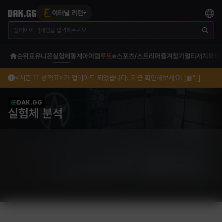
이터널 리턴
순위표
유니온
실험체
통계
아이템
루트
e스포츠/스트리머
즐겨찾기
멀티서치
파티
<시즌 11 성적표>가 업데이트 되었습니다. 지금 확인해보세요! [클릭]
DAK.GG
실험체 분석