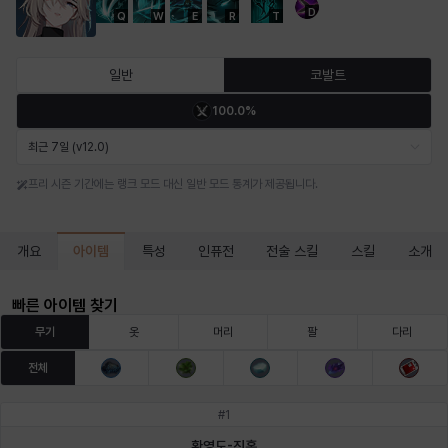
D
Q
W
E
R
T
마르티나
마이
마커스
매그너스
미르카
바냐
일반
코발트
100.0%
바바라
버니스
블레어
비앙카
비형
샬럿
최근 7일 (v12.0)
프리 시즌 기간에는 랭크 모드 대신 일반 모드 통계가 제공됩니다.
셀린
쇼우
쇼이치
수아
슈린
시셀라
아이템
개요
특성
인퓨전
전술 스킬
스킬
소개
실비아
아델라
아드리아나
아디나
아르다
아비게일
빠른 아이템 찾기
무기
옷
머리
팔
다리
전체
아야
아이솔
아이작
알렉스
알론소
얀
#
1
환영도-진홍