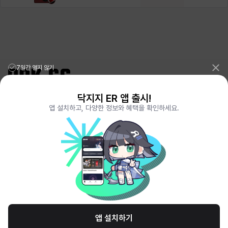
7일간 열지 않기
닥지지 ER 앱 출시!
리그오브레전드 전적검색 포로지지
PORO.GG
앱 설치하고, 다양한 정보와 혜택을 확인하세요.
전략적팀전투 TFT 전적검색 롤체지지
LOLCHESS.GG
메이플스토리 종합통계
MAPLE.GG
발로란트 전적검색
VALORANT.DAK.GG
배틀그라운드 전적검색
PUBG.DAK.GG
이터널 리턴 전적검색
ER.DAK.GG
원신 전적검색
GENSHIN.DAK.GG
데드락
DEADLOCK.DAK.GG
서비스 이용 약관
개인정보 취급방침
제휴 문의
고객센터
채용
앱 설치하기
© All Rights Reserved. Hosted by PlayXP Inc. Eternal Return and all related