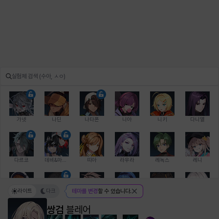
가넷
나딘
나타폰
니아
니키
다니엘
다르코
데비&마를렌
띠아
라우라
레녹스
레니
라이트
다크
테마를 변경
할 수 있습니다.
레온
로지
루크
르노어
리 다이린
리오
쌍검
블레어