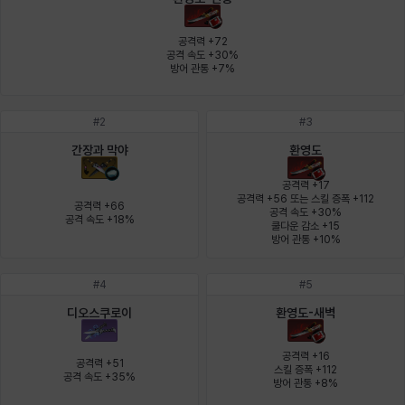
에스텔
에이든
에키온
엘레나
엠마
요한
공격력 +72

공격 속도 +30%

방어 관통 +7%
윌리엄
유민
유스티나
유키
이렘
이바
#
2
#
3
간장과 막야
환영도
이슈트반
이안
일레븐
자히르
재키
제니
공격력 +17

공격력 +56 또는 스킬 증폭 +112

공격력 +66

공격 속도 +30%

공격 속도 +18%
쿨다운 감소 +15

츠바메
카밀로
카티야
칼라
캐시
케네스
방어 관통 +10%
#
4
#
5
코렐라인
크레이버
클로에
키아라
타지아
테오도르
디오스쿠로이
환영도-새벽
공격력 +16

공격력 +51

스킬 증폭 +112

공격 속도 +35%
펜리르
펠릭스
프리야
피오라
피올로
하트
방어 관통 +8%