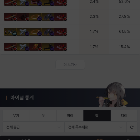
2.4
%
52.6
%
2.3
%
27.8
%
1.7
%
61.5
%
1.7
%
15.4
%
더 보기
아이템 통계
무기
옷
머리
팔
다리
전체 등급
전체 특수재료