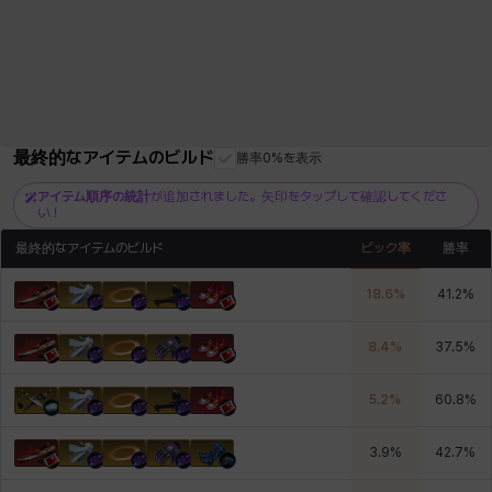
最終的なアイテムのビルド
勝率0%を表示
アイテム順序の統計
が追加されました。矢印をタップして確認してくださ
い！
最終的なアイテムのビルド
ピック率
勝率
18.6
%
41.2
%
8.4
%
37.5
%
5.2
%
60.8
%
3.9
%
42.7
%