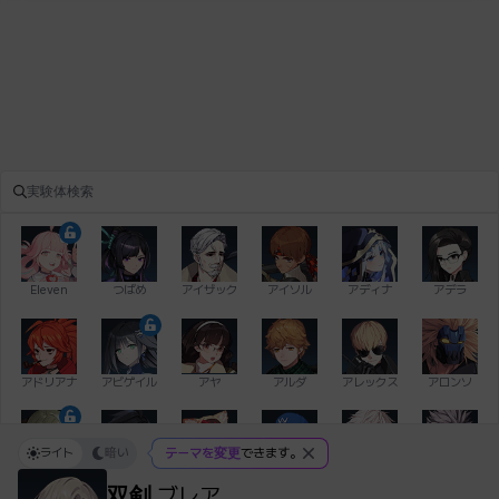
Eleven
つばめ
アイザック
アイソル
アディナ
アデラ
アドリアナ
アビゲイル
アヤ
アルダ
アレックス
アロンソ
ライト
暗い
テーマを変更
できます。
イアン
イシュトヴァーン
イレム
ウィリアム
エイデン
エキオン
双剣
ブレア