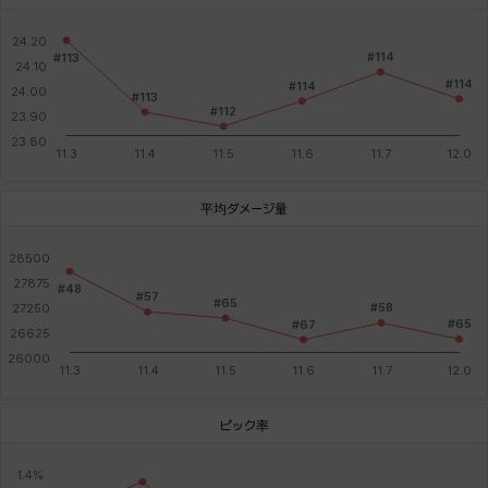
平均ダメージ量
ピック率