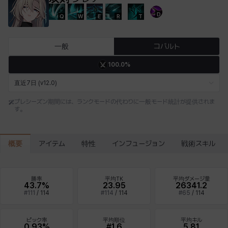
D
Q
W
E
R
T
エステル
エマ
エレナ
エヴァ
カティア
カミロ
一般
コバルト
100.0%
カーラ
ガーネット
キアラ
キャッシー
クレイヴァー
クロエ
直近7日 (v12.0)
プレシーズン期間には、ランクモードの代わりに一般モード統計が提供されま
す。
ケネス
コラライン
ザヒル
シウカイ
シセラ
シャーロット
概要
アイテム
特性
インフュージョン
戦術スキル
シュリン
シルヴィア
ジェニー
ジャッキー
スア
セリーヌ
勝率
平均TK
平均ダメージ量
43.7%
23.95
26341.2
#
111
/
114
#
114
/
114
#
65
/
114
タジア
ダイリン
ダニエル
ダルコ
ティア
テオドール
ピック率
平均順位
平均キル
0.93%
#1.6
5.81