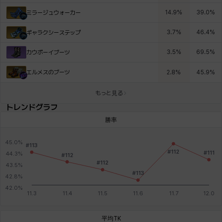
14.9
%
39.0
%
ミラージュウォーカー
3.7
%
46.4
%
ギャラクシーステップ
3.5
%
69.5
%
カウボーイブーツ
エルメスのブーツ
2.8
%
45.9
%
もっと見る
トレンドグラフ
勝率
平均TK