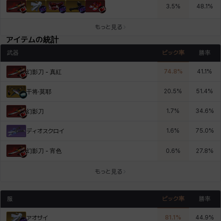
3.5
%
48.1
%
もっと見る
アイテムの統計
武器
ピック率
勝率
74.8
%
41.1
%
幻影刀 - 真紅
20.5
%
51.4
%
干将·莫耶
1.7
%
34.6
%
幻影刀
1.6
%
75.0
%
ディオスクロイ
幻影刀 - 宵色
0.6
%
27.8
%
もっと見る
服
ピック率
勝率
81.1
%
44.9
%
アオザイ