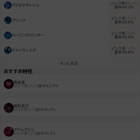
ピック率
86.9
%
プラズマダッシュ
勝率
44.3
%
ピック率
3.4
%
ブリンク
勝率
39.8
%
ロッジ
ヴァーニャ
彰一
莉央
雪
ピック率
3.2
%
ローリング·サンダー
勝率
45.4
%
ピック率
1.5
%
ライトウィング
勝率
56.8
%
もっと見る
おすすめ特性
吸血鬼
ピック率
94.1
%
勝率
43.9
%
絶対武力
ピック率
3.1
%
勝率
40.0
%
アドレナリン
ピック率
1.0
%
勝率
45.2
%