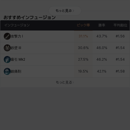
もっと見る
おすすめインフュージョン
インフュージョン
ピック率
勝率
平均順位
攻撃力 I
31.1
%
43.7
%
#
1.56
鉄壁 Ill
30.6
%
46.0
%
#
1.54
吸引 Mk2
27.5
%
46.2
%
#
1.54
鎮痛剤
19.5
%
42.1
%
#
1.58
もっと見る