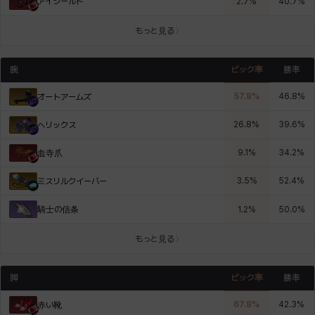
アイシールド
2.7
%
40.7
%
もっと見る
腕
ピック率
勝率
57.8
%
46.8
%
オートアームズ
26.8
%
39.6
%
ヘリックス
9.1
%
34.2
%
血寺爪
3.5
%
52.4
%
ミスリルクイーバー
騎士の信条
1.2
%
50.0
%
もっと見る
脚
ピック率
勝率
67.8
%
42.3
%
赤い靴