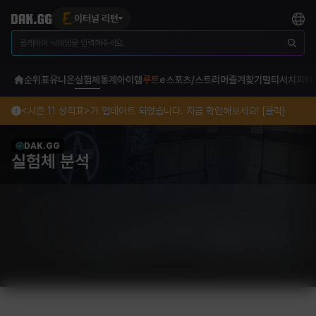
이터널 리턴
순위표
유니온
실험체
통계
아이템
루트
e스포츠/스트리머
즐겨찾기
멀티서치
파티
<시즌 11 성적표>가 업데이트 되었습니다. 지금 확인해보세요! [클릭]
DAK.GG
실험체 분석