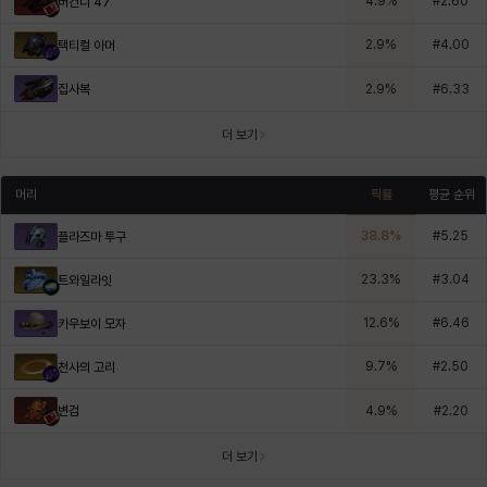
4.9
%
#
2.60
버건디 47
2.9
%
#
4.00
택티컬 아머
집사복
2.9
%
#
6.33
더 보기
머리
픽률
평균 순위
38.8
%
#
5.25
플라즈마 투구
23.3
%
#
3.04
트와일라잇
12.6
%
#
6.46
카우보이 모자
9.7
%
#
2.50
천사의 고리
변검
4.9
%
#
2.20
더 보기