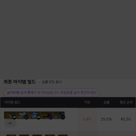
최종 아이템 빌드
승률 0% 표시
아이템 순서 통계
가 추가되었습니다. 화살표를 눌러 확인하세요!
아이템 빌드
픽률
승률
평균 순위
3.9
%
25.0
%
#
2.50