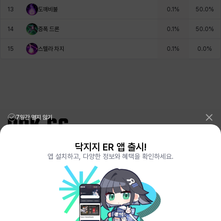
13
도깨비불
0.1
%
50.0
%
헤이즈
헨리
현우
혜진
히스이
14
증폭 드론
0.1
%
50.0
%
15
스텔라 차지
0.1
%
0.0
%
7일간 열지 않기
닥지지 ER 앱 출시!
리그오브레전드 전적검색 포로지지
PORO.GG
앱 설치하고, 다양한 정보와 혜택을 확인하세요.
전략적팀전투 TFT 전적검색 롤체지지
LOLCHESS.GG
메이플스토리 종합통계
MAPLE.GG
발로란트 전적검색
VALORANT.DAK.GG
배틀그라운드 전적검색
PUBG.DAK.GG
이터널 리턴 전적검색
ER.DAK.GG
원신 전적검색
GENSHIN.DAK.GG
데드락
DEADLOCK.DAK.GG