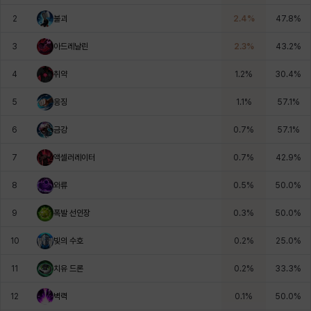
에스텔
에이든
에키온
엘레나
엠마
요한
2
불괴
2.4
%
47.8
%
3
아드레날린
2.3
%
43.2
%
윌리엄
유민
유스티나
유키
이렘
이바
4
취약
1.2
%
30.4
%
5
응징
1.1
%
57.1
%
이슈트반
이안
일레븐
자히르
재키
제니
6
금강
0.7
%
57.1
%
7
액셀러레이터
0.7
%
42.9
%
츠바메
카밀로
카티야
칼라
캐시
케네스
8
와류
0.5
%
50.0
%
9
폭발 선인장
0.3
%
50.0
%
코렐라인
크레이버
클로에
키아라
타지아
테오도르
10
빛의 수호
0.2
%
25.0
%
11
치유 드론
0.2
%
33.3
%
펜리르
펠릭스
프리야
피오라
피올로
하트
12
벽력
0.1
%
50.0
%