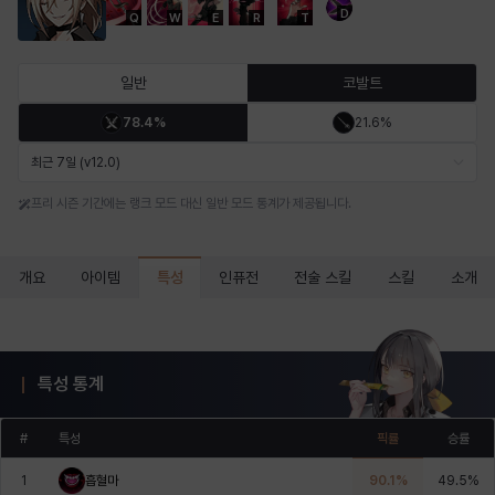
D
Q
W
E
R
T
마르티나
마이
마커스
매그너스
미르카
바냐
일반
코발트
78.4%
21.6%
바바라
버니스
블레어
비앙카
비형
샬럿
최근 7일 (v12.0)
프리 시즌 기간에는 랭크 모드 대신 일반 모드 통계가 제공됩니다.
셀린
쇼우
쇼이치
수아
슈린
시셀라
특성
개요
아이템
인퓨전
전술 스킬
스킬
소개
실비아
아델라
아드리아나
아디나
아르다
아비게일
특성 통계
아야
아이솔
아이작
알렉스
알론소
얀
#
특성
픽률
승률
1
흡혈마
90.1
%
49.5
%