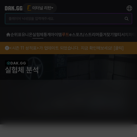
이터널 리턴
순위표
유니온
실험체
통계
아이템
루트
e스포츠/스트리머
즐겨찾기
멀티서치
파티
<시즌 11 성적표>가 업데이트 되었습니다. 지금 확인해보세요! [클릭]
DAK.GG
실험체 분석