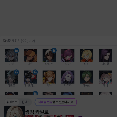
가넷
나딘
나타폰
니아
니키
다니엘
다르코
데비&마를렌
띠아
라우라
레녹스
레니
라이트
다크
테마를 변경
할 수 있습니다.
레온
로지
루크
르노어
리 다이린
리오
쌍검
카밀로