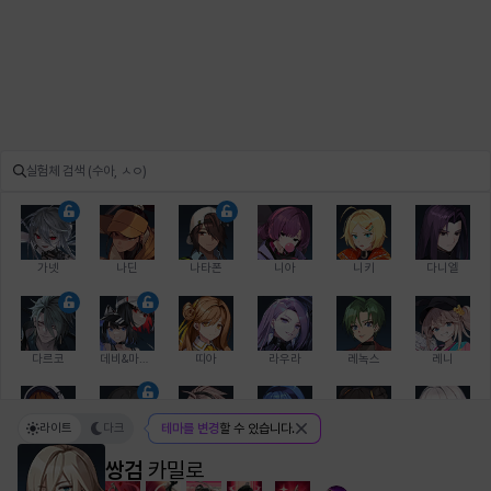
가넷
나딘
나타폰
니아
니키
다니엘
다르코
데비&마를렌
띠아
라우라
레녹스
레니
라이트
다크
테마를 변경
할 수 있습니다.
레온
로지
루크
르노어
리 다이린
리오
쌍검
카밀로