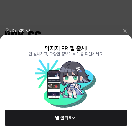
7일간 열지 않기
닥지지 ER 앱 출시!
리그오브레전드 전적검색 포로지지
PORO.GG
앱 설치하고, 다양한 정보와 혜택을 확인하세요.
전략적팀전투 TFT 전적검색 롤체지지
LOLCHESS.GG
메이플스토리 종합통계
MAPLE.GG
발로란트 전적검색
VALORANT.DAK.GG
배틀그라운드 전적검색
PUBG.DAK.GG
이터널 리턴 전적검색
ER.DAK.GG
원신 전적검색
GENSHIN.DAK.GG
데드락
DEADLOCK.DAK.GG
서비스 이용 약관
개인정보 취급방침
제휴 문의
고객센터
채용
앱 설치하기
© All Rights Reserved. Hosted by PlayXP Inc. Eternal Return and all related
logos are trademarks of Nimble Neuron, inc. or its affiliates.