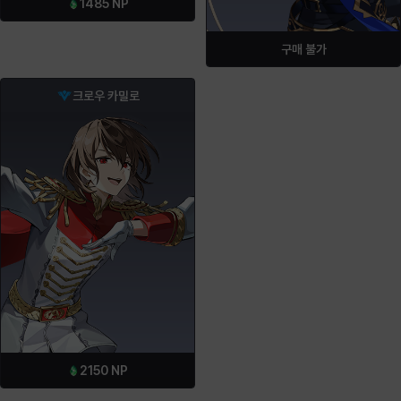
1485
NP
구매 불가
크로우 카밀로
2150
NP