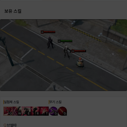
보유 스킬
헤이즈
헨리
현우
혜진
히스이
실험체 스킬
무기 스킬
Q
W
E
R
T
D
D
Q
브엘따