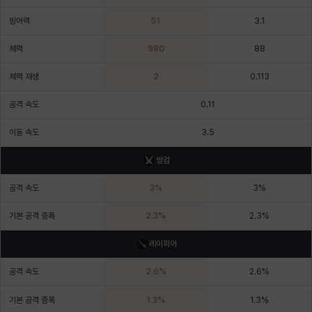
에스텔
에이든
에키온
엘레나
엠마
요한
방어력
51
3.1
체력
980
88
윌리엄
유민
유스티나
유키
이렘
이바
체력 재생
2
0.113
공격 속도
0.11
이슈트반
이안
일레븐
자히르
재키
제니
이동 속도
3.5
쌍검
츠바메
카밀로
카티야
칼라
캐시
케네스
공격 속도
3
%
3
%
기본 공격 증폭
2.3
%
2.3
%
코렐라인
크레이버
클로에
키아라
타지아
테오도르
레이피어
공격 속도
2.6
%
2.6
%
펜리르
펠릭스
프리야
피오라
피올로
하트
기본 공격 증폭
1.3
%
1.3
%