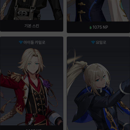
기본 스킨
1075
NP
아이돌 카밀로
요밀로