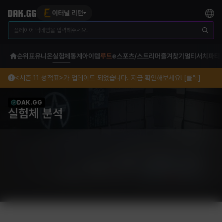
이터널 리턴
순위표
유니온
실험체
통계
아이템
루트
e스포츠/스트리머
즐겨찾기
멀티서치
파티
<시즌 11 성적표>가 업데이트 되었습니다. 지금 확인해보세요! [클릭]
DAK.GG
실험체 분석