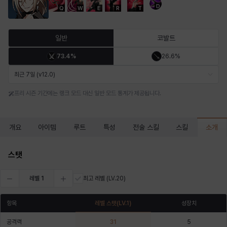
D
Q
W
E
R
T
마르티나
마이
마커스
매그너스
미르카
바냐
일반
코발트
73.4%
26.6%
바바라
버니스
블레어
비앙카
비형
샬럿
최근 7일 (v12.0)
프리 시즌 기간에는 랭크 모드 대신 일반 모드 통계가 제공됩니다.
셀린
쇼우
쇼이치
수아
슈린
시셀라
소개
개요
아이템
루트
특성
전술 스킬
스킬
실비아
아델라
아드리아나
아디나
아르다
아비게일
스탯
레벨
1
최고 레벨
(LV.20)
아야
아이솔
아이작
알렉스
알론소
얀
항목
레벨 스탯
(LV.
1
)
성장치
공격력
31
5