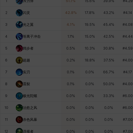
1
斥力弹
51.1
%
15.6
%
39.9
%
#
4.29
燕翼
爱琳
玄佑
玛蒂娜
珍妮
皮奥洛
2
闪灵
42.8
%
17.8
%
43.2
%
#
4.14
3
光之翼
4.1
%
19.5
%
45.4
%
#
4.08
盖瑞特
秀雅
米尔卡
约翰
纳塔朋
翡翠
4
等离子冲击
1.1
%
15.0
%
42.5
%
#
4.44
5
阔步者
0.5
%
10.3
%
30.8
%
#
4.59
肯尼思
艾丝蒂尔
艾比盖尔
艾玛
艾登
芬里尔
6
超越
0.2
%
18.8
%
37.5
%
#
4.00
7
实刃
0.1
%
0.0
%
66.7
%
#
4.17
芭芭拉
莉央
莉诺尔
菲欧娜
蒂娅
西奥多
8
震裂
0.1
%
0.0
%
50.0
%
#
4.00
9
极光陀螺
0.0
%
0.0
%
33.3
%
#
6.00
西尔维娅
费利克斯
达尔科
里昂
阿尔达
阿德拉
10
治愈之风
0.0
%
0.0
%
0.0
%
#
6.00
11
赤色风暴
0.0
%
0.0
%
0.0
%
#
7.00
阿德瑞娜
阿迪娜
阿隆索
阿雅
雪
雪琳
12
违规者
0.0
%
0.0
%
0.0
%
#
7.00