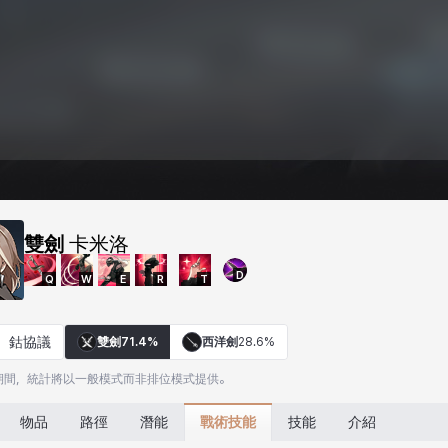
雙劍
卡米洛
D
Q
W
E
R
T
鈷協議
雙劍
71.4%
西洋劍
28.6%
期間，統計將以一般模式而非排位模式提供。
戰術技能
物品
路徑
潛能
技能
介紹