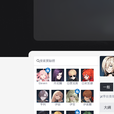
Eleven
丹尼爾
亞歷克斯
亞莉安娜
一般
季前賽
亨利
伊娃
伊安
伊索爾
大綱