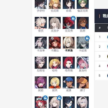
伊舒特
伯尼斯
俞岷
倫諾克斯
戰
#
傑琪
克洛伊
克雷弗
凱茜
1
2
卡洛琳
卡爾拉
卡米洛
卡緹雅
3
4
厄喀翁
哈特
塔齊雅
夏洛特
5
妮婭
妮琪
威廉
娜汀