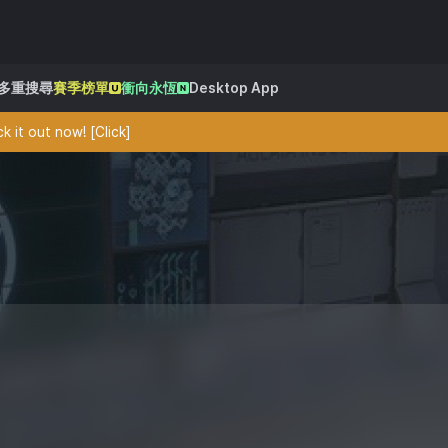
多重搜尋
賽季榜單
衝向永恆
Desktop App
 it out now! [Click]