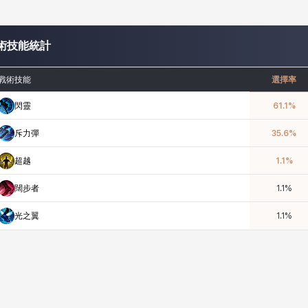
術技能統計
戰術技能
選擇率
閃靈
61.1
%
斥力彈
35.6
%
超越
1.1
%
闊步者
1.1
%
光之翼
1.1
%