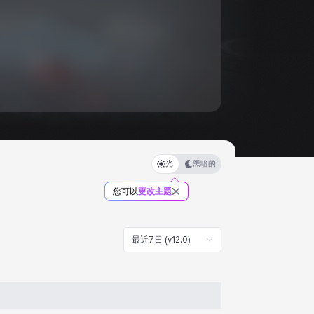
光
黑暗的
您可以
更改主題
最近7日 (v12.0)