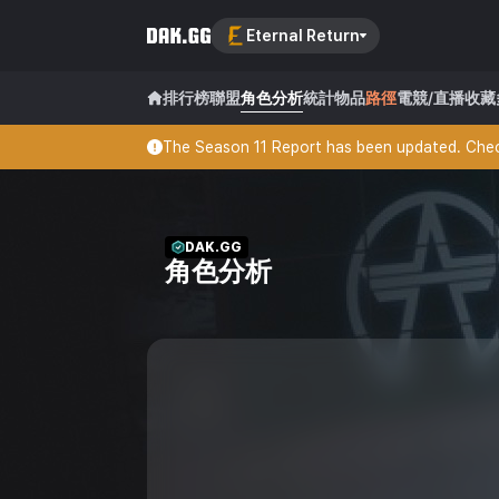
Eternal Return
排行榜
聯盟
角色分析
統計
物品
路徑
電競/直播
收藏
The Season 11 Report has been updated. Check
DAK.GG
角色分析