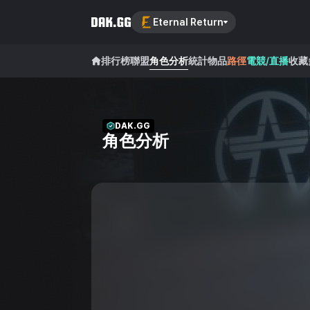
Eternal Return
排行榜
聯盟
角色分析
統計
物品
路徑
電競/直播
收藏
DAK.GG
角色分析