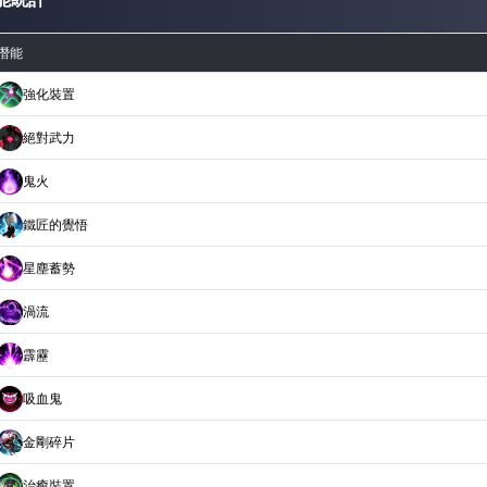
潛能
強化裝置
絕對武力
鬼火
鐵匠的覺悟
星塵蓄勢
渦流
霹靂
吸血鬼
金剛碎片
治癒裝置