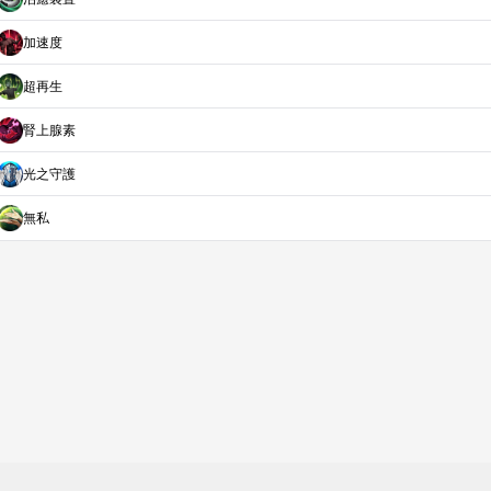
加速度
超再生
腎上腺素
光之守護
無私