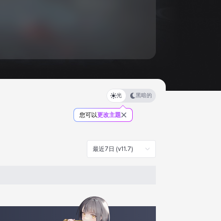
光
黑暗的
您可以
更改主題
最近7日 (v11.7)