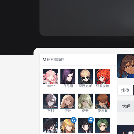
Eleven
丹尼爾
亞歷克斯
亞莉安娜
排位
大綱
亨利
伊娃
伊安
伊索爾
潛