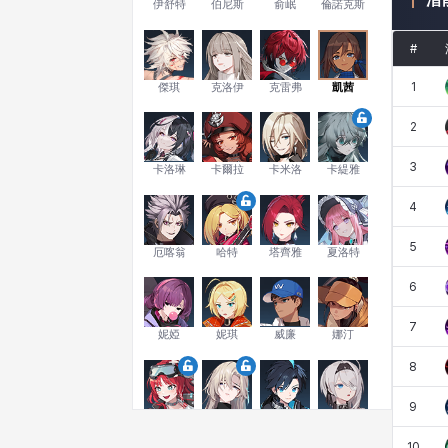
伊舒特
伯尼斯
俞岷
倫諾克斯
#
1
傑琪
克洛伊
克雷弗
凱茜
2
3
卡洛琳
卡爾拉
卡米洛
卡緹雅
4
5
厄喀翁
哈特
塔齊雅
夏洛特
6
7
妮婭
妮琪
威廉
娜汀
8
9
尤斯蒂娜
布萊爾
希爾維婭
希瑟拉
10