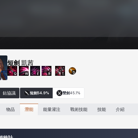
短劍
凱茜
D
Q
W
E
R
T
鈷協議
短劍
54.9%
雙劍
45.1%
潛能
物品
能量灌注
戰術技能
技能
介紹
能統計