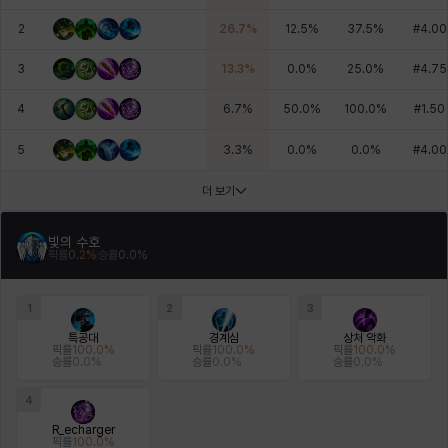
2
26.7
%
12.5
%
37.5
%
#
4.00
3
13.3
%
0.0
%
25.0
%
#
4.75
4
6.7
%
50.0
%
100.0
%
#
1.50
5
3.3
%
0.0
%
0.0
%
#
4.00
더 보기
빛의 수호
픽률
0.2
%
승률
0.0
%
1
2
3
특공대
경계심
상처 악화
픽률
100.0
%
픽률
100.0
%
픽률
100.0
%
승률
0.0
%
승률
0.0
%
승률
0.0
%
4
R_echarger
픽률
100.0
%