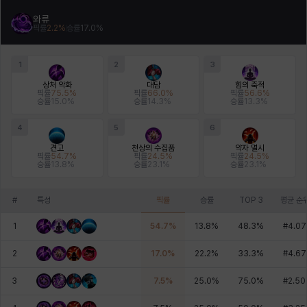
와류
픽률
2.2
%
승률
17.0
%
1
2
3
상처 악화
대담
힘의 축적
픽률
75.5
%
픽률
66.0
%
픽률
56.6
%
승률
15.0
%
승률
14.3
%
승률
13.3
%
4
5
6
견고
천상의 수집품
약자 멸시
픽률
54.7
%
픽률
24.5
%
픽률
24.5
%
승률
13.8
%
승률
23.1
%
승률
23.1
%
#
특성
픽률
승률
TOP 3
평균 순
1
54.7
%
13.8
%
48.3
%
#
4.07
2
17.0
%
22.2
%
33.3
%
#
4.67
3
7.5
%
25.0
%
75.0
%
#
2.50