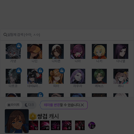
가넷
나딘
나타폰
니아
니키
다니엘
다르코
데비&마를렌
띠아
라우라
레녹스
레니
라이트
다크
테마를 변경
할 수 있습니다.
레온
로지
루크
르노어
리 다이린
리오
쌍검
캐시
D
Q
W
E
R
T