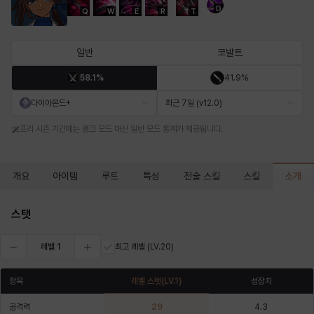
D
Q
W
E
R
T
마르티나
마이
마커스
매그너스
미르카
바냐
일반
코발트
58.1%
41.9%
바바라
버니스
블레어
비앙카
비형
샬럿
다이아몬드+
최근 7일 (v12.0)
프리 시즌 기간에는 랭크 모드 대신 일반 모드 통계가 제공됩니다.
셀린
쇼우
쇼이치
수아
슈린
시셀라
소개
개요
아이템
루트
특성
전술 스킬
스킬
실비아
아델라
아드리아나
아디나
아르다
아비게일
스탯
레벨
1
최고 레벨
(LV.20)
아야
아이솔
아이작
알렉스
알론소
얀
항목
레벨 스탯
(LV.
1
)
성장치
공격력
29
4.3