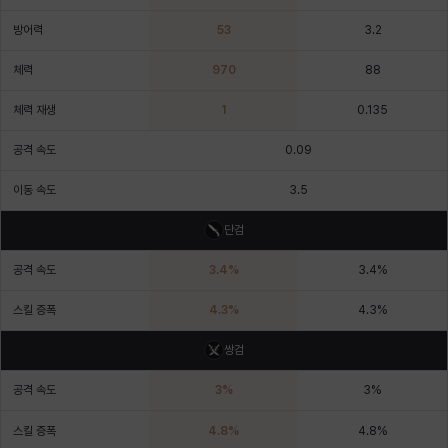
에스텔
에이든
에키온
엘레나
엠마
요한
방어력
53
3.2
체력
970
88
윌리엄
유민
유스티나
유키
이렘
이바
체력 재생
1
0.135
공격 속도
0.09
이슈트반
이안
일레븐
자히르
재키
제니
이동 속도
3.5
단검
츠바메
카밀로
카티야
칼라
캐시
케네스
공격 속도
3.4
%
3.4
%
스킬 증폭
4.3
%
4.3
%
코렐라인
크레이버
클로에
키아라
타지아
테오도르
쌍검
공격 속도
3
%
3
%
펜리르
펠릭스
프리야
피오라
피올로
하트
스킬 증폭
4.8
%
4.8
%