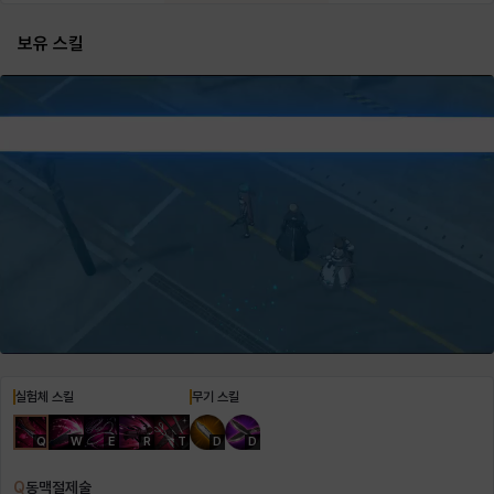
보유 스킬
헤이즈
헨리
현우
혜진
히스이
실험체 스킬
무기 스킬
Q
W
E
R
T
D
D
Q
동맥절제술