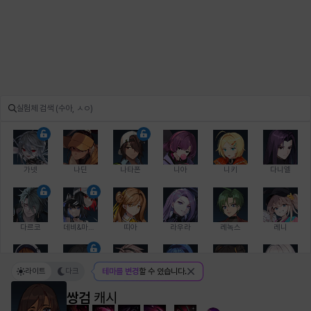
가넷
나딘
나타폰
니아
니키
다니엘
다르코
데비&마를렌
띠아
라우라
레녹스
레니
라이트
다크
테마를 변경
할 수 있습니다.
레온
로지
루크
르노어
리 다이린
리오
쌍검
캐시