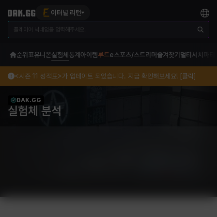
이터널 리턴
순위표
유니온
실험체
통계
아이템
루트
e스포츠/스트리머
즐겨찾기
멀티서치
파티
<시즌 11 성적표>가 업데이트 되었습니다. 지금 확인해보세요! [클릭]
DAK.GG
실험체 분석