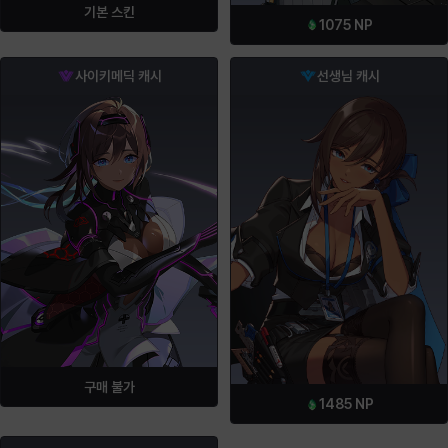
기본 스킨
1075
NP
사이키메딕 캐시
선생님 캐시
구매 불가
1485
NP