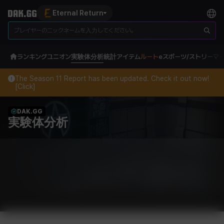
Eternal Return
ランキング
ユニオン
実験体分析
統計
アイテム
ルート
eスポーツ/ストリーマ
The Season 11 Report has been updated. Check it out now!
[Click]
DAK.GG
実験体分析