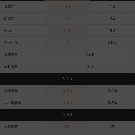
攻撃力
29
4.3
デビー&マーリン
ナタポン
ナディン
ニア
ニッキー
ハート
防御力
53
3.2
体力
970
88
バニス
バーバラ
ヒスイ
ヒョヌ
ビアンカ
ビヒョン
体力再生
1
0.135
攻撃速度
0.09
ピオロ
フィオラ
フェリックス
フェンリル
ブレア
プリヤ
移動速度
3.5
短剣
ヘイズ
ヘジン
ヘンリー
マイ
マグヌス
マルティナ
攻撃速度
3.4
%
3.4
%
スキル増幅
4.3
%
4.3
%
マーカス
ミルカ
ヤン
ユスティナ
ユミン
ヨハン
双剣
攻撃速度
3
%
3
%
ラウラ
ルク
レオン
レニ
レノア
レノックス