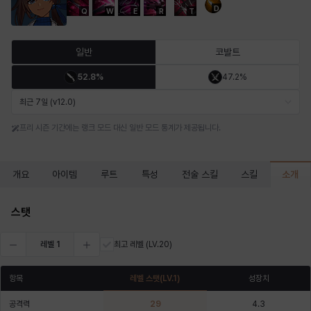
D
Q
W
E
R
T
마르티나
마이
마커스
매그너스
미르카
바냐
일반
코발트
52.8%
47.2%
바바라
버니스
블레어
비앙카
비형
샬럿
최근 7일 (v12.0)
프리 시즌 기간에는 랭크 모드 대신 일반 모드 통계가 제공됩니다.
셀린
쇼우
쇼이치
수아
슈린
시셀라
소개
개요
아이템
루트
특성
전술 스킬
스킬
실비아
아델라
아드리아나
아디나
아르다
아비게일
스탯
레벨
1
최고 레벨
(LV.20)
아야
아이솔
아이작
알렉스
알론소
얀
항목
레벨 스탯
(LV.
1
)
성장치
공격력
29
4.3