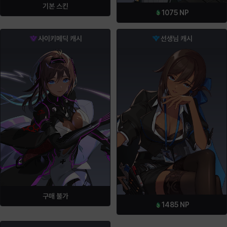
기본 스킨
1075
NP
사이키메딕 캐시
선생님 캐시
구매 불가
1485
NP