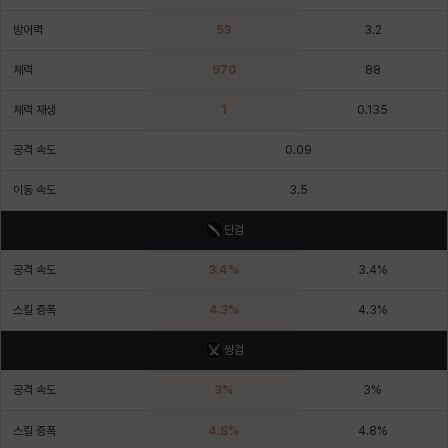
에스텔
에이든
에키온
엘레나
엠마
요한
방어력
53
3.2
체력
970
88
윌리엄
유민
유스티나
유키
이렘
이바
체력 재생
1
0.135
공격 속도
0.09
이슈트반
이안
일레븐
자히르
재키
제니
이동 속도
3.5
단검
츠바메
카밀로
카티야
칼라
캐시
케네스
공격 속도
3.4
%
3.4
%
스킬 증폭
4.3
%
4.3
%
코렐라인
크레이버
클로에
키아라
타지아
테오도르
쌍검
공격 속도
3
%
3
%
펜리르
펠릭스
프리야
피오라
피올로
하트
스킬 증폭
4.8
%
4.8
%