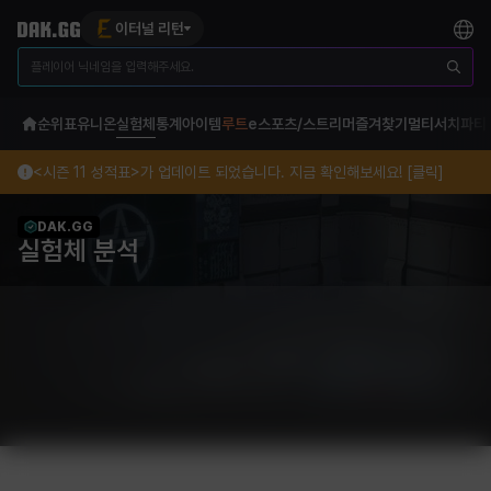
이터널 리턴
순위표
유니온
실험체
통계
아이템
루트
e스포츠/스트리머
즐겨찾기
멀티서치
파티
<시즌 11 성적표>가 업데이트 되었습니다. 지금 확인해보세요! [클릭]
DAK.GG
실험체 분석