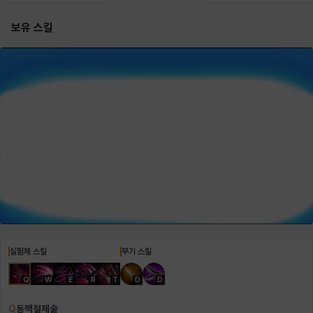
보유 스킬
헤이즈
헨리
현우
혜진
히스이
실험체 스킬
무기 스킬
Q
W
E
R
T
D
D
Q
동맥절제술