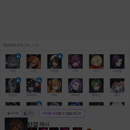
가넷
나딘
나타폰
니아
니키
다니엘
다르코
데비&마를렌
띠아
라우라
레녹스
레니
라이트
다크
테마를 변경
할 수 있습니다.
레온
로지
루크
르노어
리 다이린
리오
단검
캐시