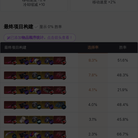
移动速度 +2%
冷却缩减 +10
雷妮
马库斯
马格努斯
黛比&玛莲
鼻荆
最终项目构建
显示 0% 胜率
已添加
物品顺序统计
。点击箭头查看！
最终项目构建
选择率
胜率
8.3
%
51.6
%
7.8
%
48.3
%
4.1
%
21.9
%
4.0
%
48.4
%
3.1
%
45.8
%
2.3
%
66.7
%