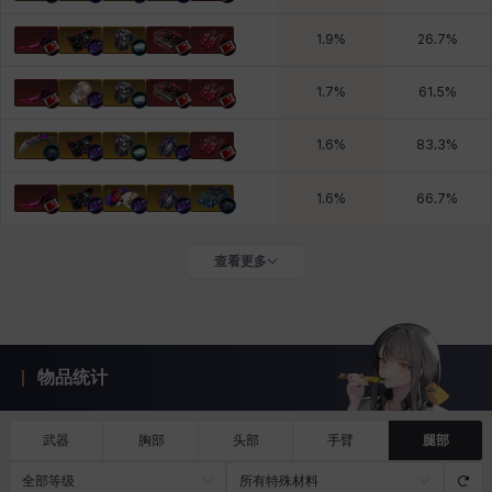
1.9
%
26.7
%
1.7
%
61.5
%
1.6
%
83.3
%
1.6
%
66.7
%
查看更多
物品统计
武器
胸部
头部
手臂
腿部
全部等级
所有特殊材料