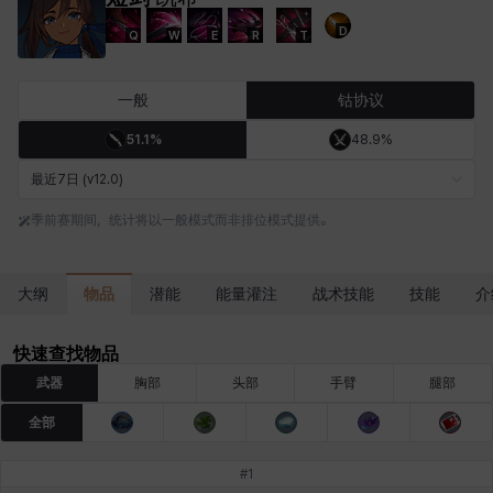
D
Q
W
E
R
T
卡洛琳
卡米洛
卡缇娅
卢克
厄喀翁
哈特
一般
钴协议
51.1%
48.9%
埃琳娜
埃索
塔齐娅
夏洛特
奇娅拉
妮娅
最近7日 (v12.0)
季前赛期间，统计将以一般模式而非排位模式提供。
妮琪
威廉
娜町
尤斯蒂娜
布莱尔
希瑟拉
物品
大纲
潜能
能量灌注
战术技能
技能
介
席琳
彰一
慧珍
扎希尔
扬
普里亚
快速查找物品
武器
胸部
头部
手臂
腿部
全部
李黛琳
杰琪
梅
比安卡
洛兹
海因茨
#
1