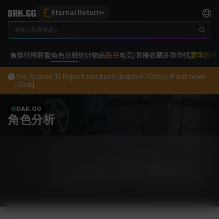
Eternal Return
排行榜
联盟
角色分析
统计
物品
路径
电竞/直播
收藏
多重查找
赛季榜单
The Season 11 Report has been updated. Check it out now!
[Click]
DAK.GG
角色分析