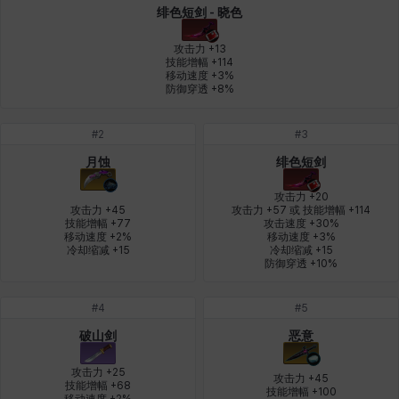
绯色短剑 - 晓色
燕翼
爱琳
玄佑
玛蒂娜
珍妮
皮奥洛
攻击力 +13

技能增幅 +114

移动速度 +3%

防御穿透 +8%
盖瑞特
秀雅
米尔卡
约翰
纳塔朋
翡翠
#
2
#
3
月蚀
绯色短剑
肯尼思
艾丝蒂尔
艾比盖尔
艾玛
艾登
芬里尔
攻击力 +20

攻击力 +45

攻击力 +57 或 技能增幅 +114

技能增幅 +77

攻击速度 +30%

移动速度 +2%

移动速度 +3%

芭芭拉
莉央
莉诺尔
菲欧娜
蒂娅
西奥多
冷却缩减 +15
冷却缩减 +15

防御穿透 +10%
#
4
#
5
西尔维娅
费利克斯
达尔科
里昂
阿尔达
阿德拉
破山剑
恶意
攻击力 +25

攻击力 +45

技能增幅 +68

阿德瑞娜
阿迪娜
阿隆索
阿雅
雪
雪琳
技能增幅 +100

移动速度 +2%
