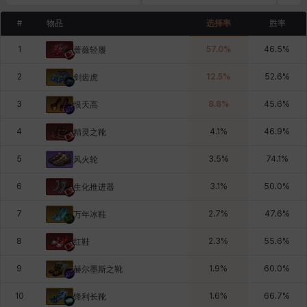
#
物品
选择率
胜率
1
57.0
%
46.5
%
蔷薇轻履
2
12.5
%
52.6
%
剑齿虎
3
8.8
%
45.6
%
恨天高
4
4.1
%
46.9
%
精灵之靴
5
3.5
%
74.1
%
风火轮
6
3.1
%
50.0
%
生化推进器
7
2.7
%
47.6
%
万年冰鞋
8
2.3
%
55.6
%
红鞋
9
1.9
%
60.0
%
赫尔墨斯之靴
10
1.6
%
66.7
%
锋利长靴