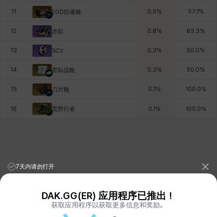
11
0.9
%
57.1
%
EOD防爆靴
12
0.8
%
83.3
%
赤影
13
0.3
%
50.0
%
SCV
14
0.3
%
50.0
%
星际战靴
15
0.1
%
100.0
%
刀片靴
荒野行者
16
0.1
%
100.0
%
7天内请勿打开
DAK.GG(ER) 应用程序已推出！
获取应用程序以获取更多信息和奖励。
League of Legends Stats
PORO.GG