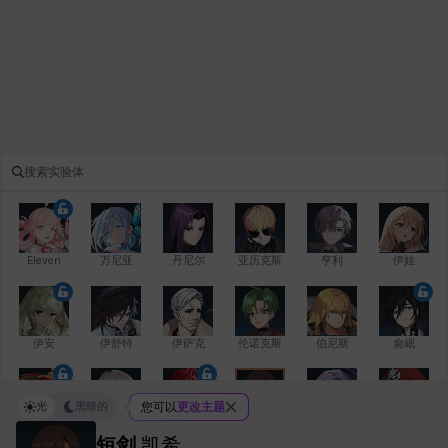
Eleven
万尼亚
丹尼尔
亚历克斯
亨利
伊娃
伊安
伊舒特
伊萨克
伦诺克斯
伯尼斯
俞岷
光
黑暗的
您可以
更改主题
修凯
克洛伊
克雷弗
凯希
劳拉
卡拉
短剑
凯希