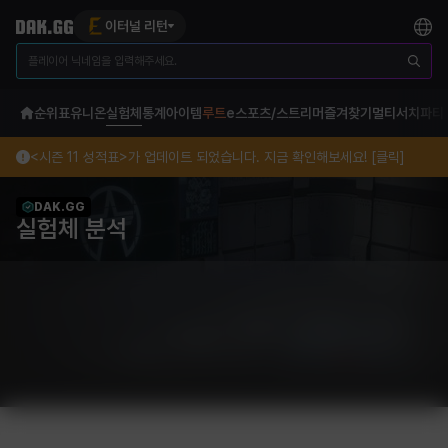
이터널 리턴
순위표
유니온
실험체
통계
아이템
루트
e스포츠/스트리머
즐겨찾기
멀티서치
파티
<시즌 11 성적표>가 업데이트 되었습니다. 지금 확인해보세요! [클릭]
DAK.GG
실험체 분석