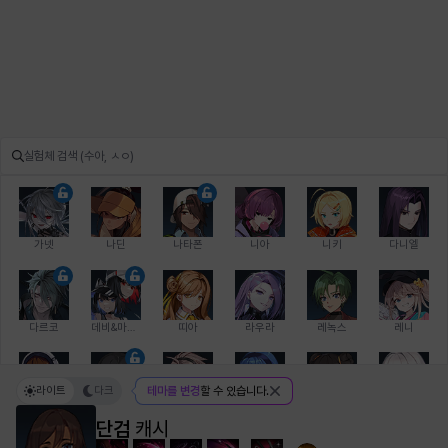
가넷
나딘
나타폰
니아
니키
다니엘
다르코
데비&마를렌
띠아
라우라
레녹스
레니
라이트
다크
테마를 변경
할 수 있습니다.
레온
로지
루크
르노어
리 다이린
리오
단검
캐시