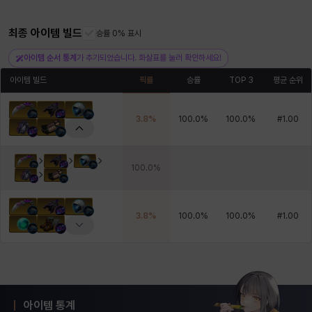
최종 아이템 빌드
승률 0% 표시
헤이즈
헨리
현우
혜진
히스이
아이템 순서 통계
가 추가되었습니다. 화살표를 눌러 확인하세요!
아이템 빌드
픽률
승률
TOP 3
평균 순위
3.8
%
100.0
%
100.0
%
#
1.00
100.0
%
3.8
%
100.0
%
100.0
%
#
1.00
아이템 통계