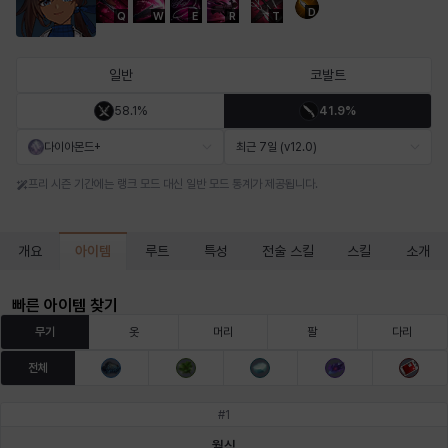
D
Q
W
E
R
T
마르티나
마이
마커스
매그너스
미르카
바냐
일반
코발트
58.1%
41.9%
바바라
버니스
블레어
비앙카
비형
샬럿
다이아몬드+
최근 7일 (v12.0)
프리 시즌 기간에는 랭크 모드 대신 일반 모드 통계가 제공됩니다.
셀린
쇼우
쇼이치
수아
슈린
시셀라
아이템
개요
루트
특성
전술 스킬
스킬
소개
실비아
아델라
아드리아나
아디나
아르다
아비게일
빠른 아이템 찾기
무기
옷
머리
팔
다리
전체
아야
아이솔
아이작
알렉스
알론소
얀
#
1
월식