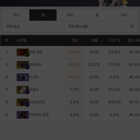
무기
옷
머리
팔
다리
전체 등급
전체 특수재료
#
아이템
픽률
승률
TOP 3
평균 순
1
34.6
%
0.0
%
33.3
%
#
3.78
핏빛 망토
2
30.8
%
25.0
%
37.5
%
#
3.63
레버넌트
3
19.2
%
0.0
%
0.0
%
#
6.40
어사의
4
7.7
%
0.0
%
50.0
%
#
4.00
성법의
5
3.8
%
0.0
%
100.0
%
#
2.00
이단심판관
지휘관의 갑옷
6
3.8
%
0.0
%
0.0
%
#
6.00