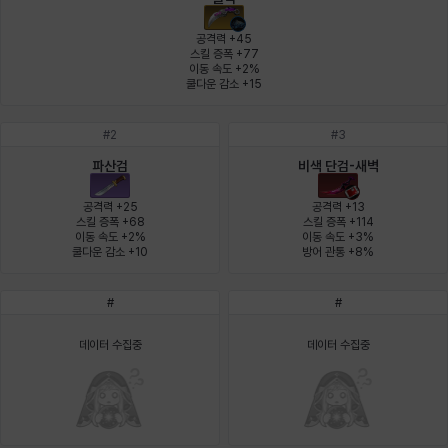
에스텔
에이든
에키온
엘레나
엠마
요한
공격력 +45

스킬 증폭 +77

이동 속도 +2%

쿨다운 감소 +15
윌리엄
유민
유스티나
유키
이렘
이바
#
2
#
3
파산검
비색 단검-새벽
이슈트반
이안
일레븐
자히르
재키
제니
공격력 +25

공격력 +13

스킬 증폭 +68

스킬 증폭 +114

이동 속도 +2%

이동 속도 +3%

쿨다운 감소 +10
방어 관통 +8%
츠바메
카밀로
카티야
칼라
캐시
케네스
#
#
코렐라인
크레이버
클로에
키아라
타지아
테오도르
데이터 수집중
데이터 수집중
펜리르
펠릭스
프리야
피오라
피올로
하트