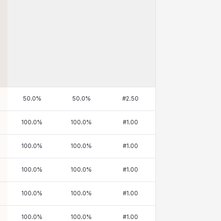
50.0
%
50.0
%
#
2.50
100.0
%
100.0
%
#
1.00
100.0
%
100.0
%
#
1.00
100.0
%
100.0
%
#
1.00
100.0
%
100.0
%
#
1.00
100.0
%
100.0
%
#
1.00