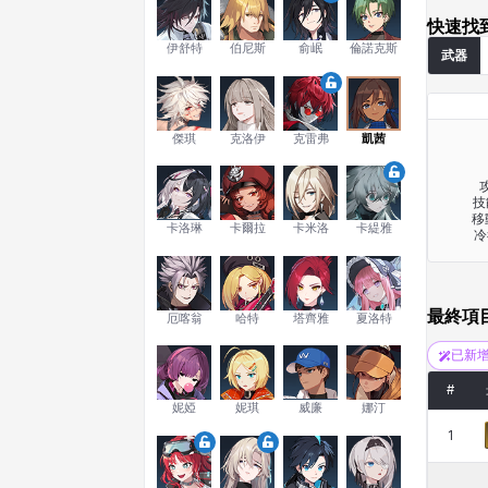
快速找
伊舒特
伯尼斯
俞岷
倫諾克斯
武器
傑琪
克洛伊
克雷弗
凱茜
攻
技
移
卡洛琳
卡爾拉
卡米洛
卡緹雅
冷
最終項
厄喀翁
哈特
塔齊雅
夏洛特
已新
#
妮婭
妮琪
威廉
娜汀
1