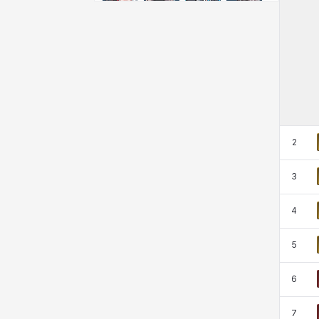
尤斯蒂娜
布萊爾
希爾維婭
希瑟拉
席琳
彰一
愛琳
慧珍
揚
普里亞
李黛琳
查希爾
2
3
梅
比安卡
洛茲
海因茨
4
玹雨
珍妮
琪婭拉
瑪蒂娜
5
6
皮奧洛
盧克
秀凱
秀雅
7