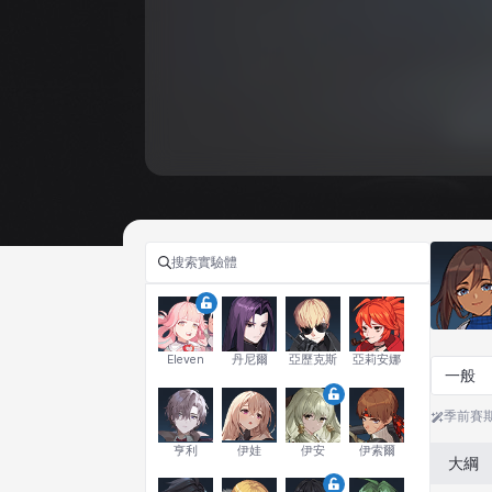
Eleven
丹尼爾
亞歷克斯
亞莉安娜
一般
季前賽
亨利
伊娃
伊安
伊索爾
大綱