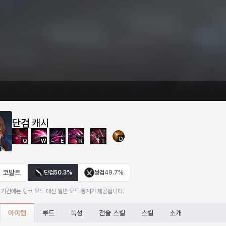
단검
캐시
D
Q
W
E
R
T
코발트
단검
50.3%
쌍검
49.7%
 기간에는 랭크 모드 대신 일반 모드 통계가 제공됩니다.
아이템
루트
특성
전술 스킬
스킬
소개