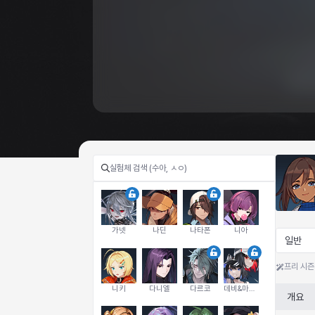
가넷
나딘
나타폰
니아
일반
프리 시즌
니키
다니엘
다르코
데비&마를렌
개요