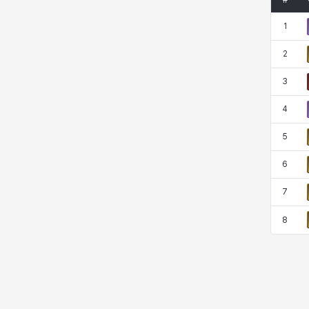
#
코렐라인
크레이버
클로에
키아라
1
2
타지아
테오도르
펜리르
펠릭스
3
4
프리야
피오라
피올로
하트
5
6
헤이즈
헨리
현우
혜진
7
8
히스이