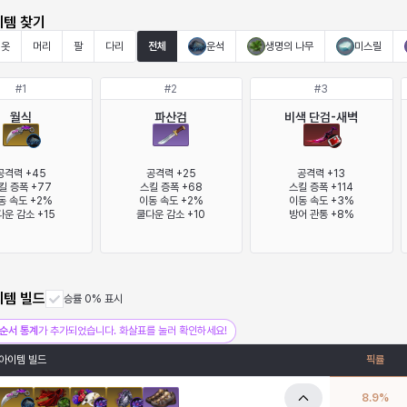
이템 찾기
옷
머리
팔
다리
전체
운석
생명의 나무
미스릴
#
1
#
2
#
3
월식
파산검
비색 단검-새벽
공격력 +45

공격력 +25

공격력 +13

킬 증폭 +77

스킬 증폭 +68

스킬 증폭 +114

동 속도 +2%

이동 속도 +2%

이동 속도 +3%

운 감소 +15
쿨다운 감소 +10
방어 관통 +8%
이템 빌드
승률 0% 표시
순서 통계
가 추가되었습니다. 화살표를 눌러 확인하세요!
아이템 빌드
픽률
8.9
%