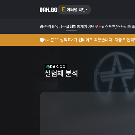
이터널 리턴
순위표
유니온
실험체
통계
아이템
루트
e스포츠/스트리머
즐
<시즌 11 성적표>가 업데이트 되었습니다. 지금 확인해보
DAK.GG
실험체 분석