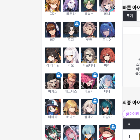
빠른 아
띠아
라우라
레녹스
레니
무기
레온
로지
루크
르노어
스
리 다이린
리오
마르티나
마이
이
쿨다
마커스
매그너스
미르카
바냐
최종 아
아이템 
바바라
버니스
블레어
비앙카
#
1