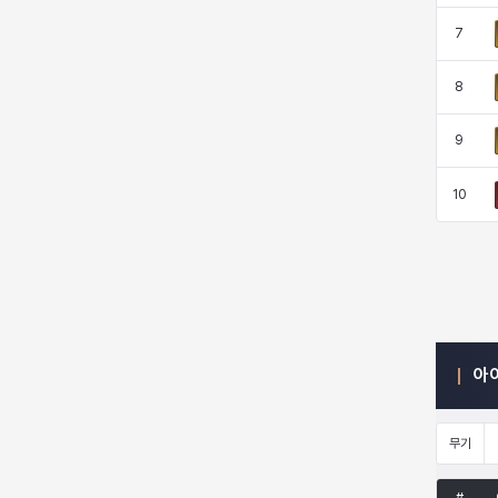
7
엠마
요한
윌리엄
유민
8
9
유스티나
유키
이렘
이바
10
이슈트반
이안
일레븐
자히르
재키
제니
츠바메
카밀로
아
카티야
칼라
캐시
케네스
무기