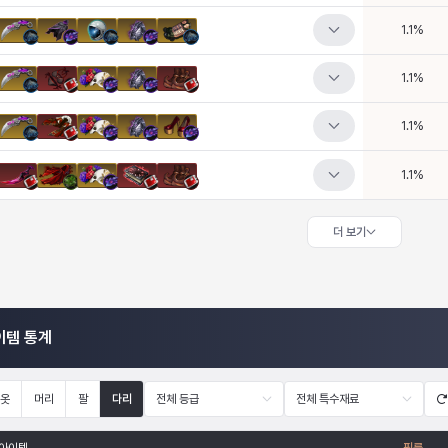
1.1
%
1.1
%
1.1
%
1.1
%
더 보기
이템 통계
옷
머리
팔
다리
전체 등급
전체 특수재료