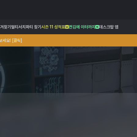
겨찾기
멀티서치
파티 찾기
시즌 11 성적표
켠김에 이터까지
데스크탑 앱
세요! [클릭]