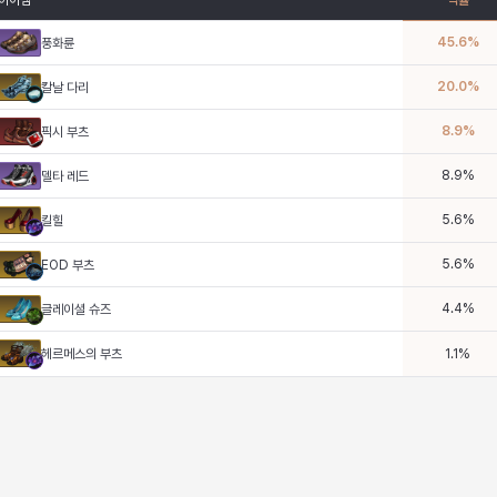
아이템
픽률
45.6
%
풍화륜
20.0
%
칼날 다리
8.9
%
픽시 부츠
8.9
%
델타 레드
5.6
%
킬힐
5.6
%
EOD 부츠
4.4
%
글레이셜 슈즈
헤르메스의 부츠
1.1
%