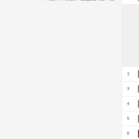
비형
샬럿
셀린
쇼우
쇼이치
수아
슈린
시셀라
실비아
아델라
아드리아나
아디나
2
아르다
아비게일
아야
아이솔
3
4
아이작
알렉스
알론소
얀
5
에스텔
에이든
에키온
엘레나
6