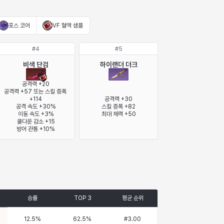
포스 코어
VF 혈액 샘플
#
4
#
5
비색 단검
하이랜더 더크
공격력 +20

공격력 +57 또는 스킬 증폭 
+114

공격력 +30

공격 속도 +30%

스킬 증폭 +82

이동 속도 +3%

최대 체력 +50
쿨다운 감소 +15

방어 관통 +10%
승률
TOP 3
평균 순위
12.5
%
62.5
%
#
3.00