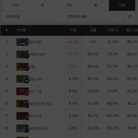
무기
옷
머리
팔
다리
전체 등급
전체 특수재료
#
아이템
픽률
승률
TOP 3
평균 순
1
44.5
%
1.1
%
12.4
%
#
5.70
델타 레드
2
21.5
%
30.2
%
79.1
%
#
2.47
와일드 워커
3
5.5
%
36.4
%
72.7
%
#
2.73
킬힐
4
5.0
%
40.0
%
80.0
%
#
2.30
칼날 다리
5
4.5
%
55.6
%
77.8
%
#
2.00
로즈 스텝
6
4.5
%
33.3
%
88.9
%
#
2.22
헤르메스의 부츠
7
3.0
%
16.7
%
100.0
%
#
2.50
픽시 부츠
8
2.5
%
40.0
%
100.0
%
#
1.80
글레이셜 슈즈