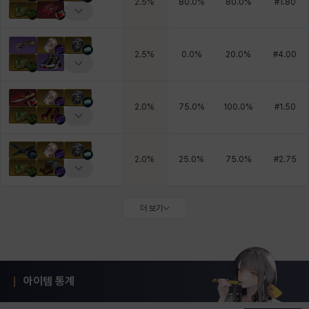
2.5
%
80.0
%
80.0
%
#
1.80
2.5
%
0.0
%
20.0
%
#
4.00
2.0
%
75.0
%
100.0
%
#
1.50
2.0
%
25.0
%
75.0
%
#
2.75
더 보기
아이템 통계