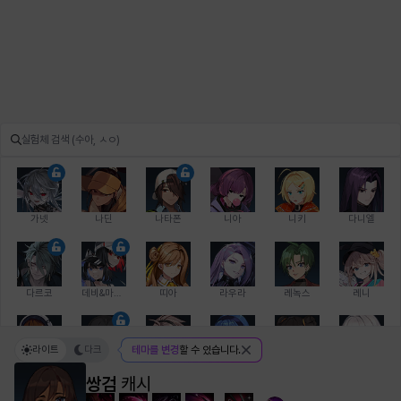
가넷
나딘
나타폰
니아
니키
다니엘
다르코
데비&마를렌
띠아
라우라
레녹스
레니
라이트
다크
테마를 변경
할 수 있습니다.
레온
로지
루크
르노어
리 다이린
리오
쌍검
캐시