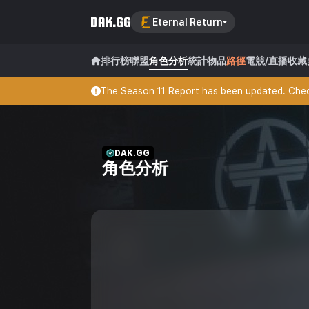
Eternal Return
排行榜
聯盟
角色分析
統計
物品
路徑
電競/直播
收藏
The Season 11 Report has been updated. Check
DAK.GG
角色分析