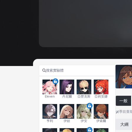
Eleven
丹尼爾
亞歷克斯
亞莉安娜
一般
季前賽
亨利
伊娃
伊安
伊索爾
大綱