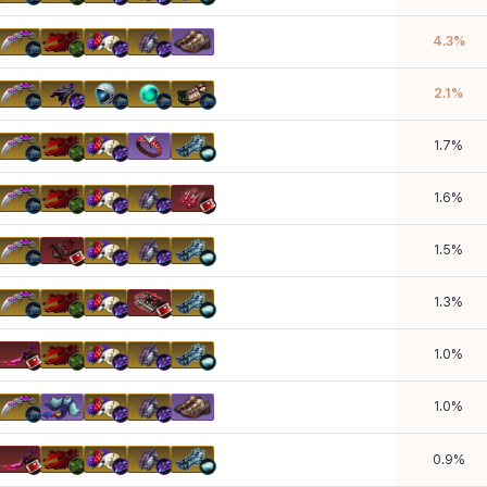
4.3
%
2.1
%
1.7
%
1.6
%
1.5
%
1.3
%
1.0
%
1.0
%
0.9
%