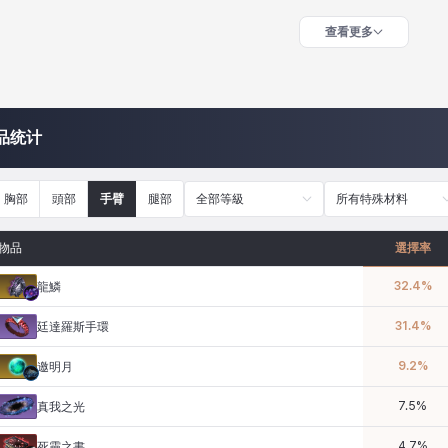
查看更多
品统计
胸部
頭部
手臂
腿部
全部等級
所有特殊材料
物品
選擇率
32.4
%
龍鱗
31.4
%
廷達羅斯手環
9.2
%
邀明月
7.5
%
真我之光
4.7
%
死靈之書