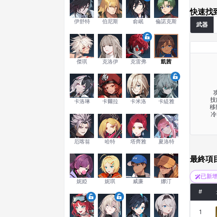
快速找
伊舒特
伯尼斯
俞岷
倫諾克斯
武器
傑琪
克洛伊
克雷弗
凱茜
攻
技
卡洛琳
卡爾拉
卡米洛
卡緹雅
移
冷
厄喀翁
哈特
塔齊雅
夏洛特
最終項
已新
妮婭
妮琪
威廉
娜汀
#
1