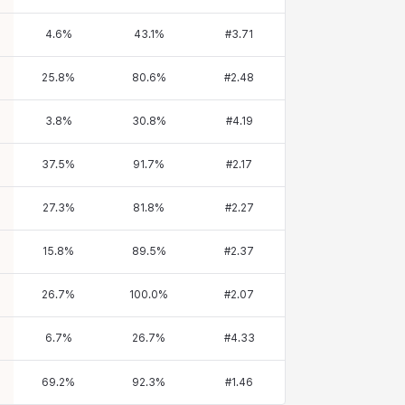
4.6
%
43.1
%
#
3.71
25.8
%
80.6
%
#
2.48
3.8
%
30.8
%
#
4.19
37.5
%
91.7
%
#
2.17
27.3
%
81.8
%
#
2.27
15.8
%
89.5
%
#
2.37
26.7
%
100.0
%
#
2.07
6.7
%
26.7
%
#
4.33
69.2
%
92.3
%
#
1.46