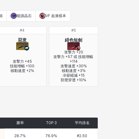
銀
能源晶石
VF 血液樣本
#
4
#
5
惡意
緋色短劍
攻擊力 +20

攻擊力 +57 或 技能增幅 
攻擊力 +45

+114

技能增幅 +100

攻擊速度 +30%

移動速度 +2%
移動速度 +3%

冷卻縮減 +15

防禦穿透 +10%
勝率
TOP 3
平均排名
28.7
%
76.9
%
#
2.50