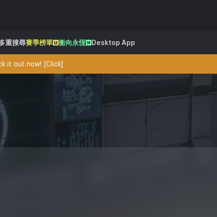
多重搜尋
賽季榜單
衝向永恆
Desktop App
 it out now! [Click]