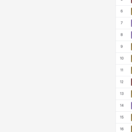
蒂亞
蓋瑞特
蘿拉
西奧多
6
7
達爾科
里昂
阿德拉
阿爾達
8
9
阿隆索
雪
雪琳
雷妮
10
11
青燕
馬庫斯
馬格努斯
黛比&瑪蓮
12
13
鼻荊
14
15
16