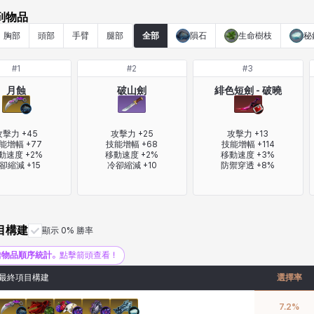
到物品
胸部
頭部
手臂
腿部
全部
隕石
生命樹枝
秘
#
1
#
2
#
3
月蝕
破山劍
緋色短劍 - 破曉
擊力 +45

攻擊力 +25

攻擊力 +13

能增幅 +77

技能增幅 +68

技能增幅 +114

動速度 +2%

移動速度 +2%

移動速度 +3%

卻縮減 +15
冷卻縮減 +10
防禦穿透 +8%
目構建
顯示 0% 勝率
增
物品順序統計
。點擊箭頭查看！
最終項目構建
選擇率
7.2
%