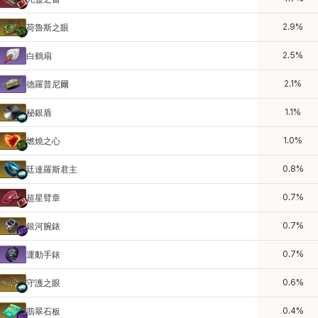
2.9
%
荷魯斯之眼
2.5
%
白鶴扇
2.1
%
德羅普尼爾
1.1
%
秘銀盾
1.0
%
燃燒之心
0.8
%
廷達羅斯君主
0.7
%
超星臂章
0.7
%
銀河腕錶
0.7
%
運動手錶
0.6
%
守護之眼
0.4
%
翡翠石板