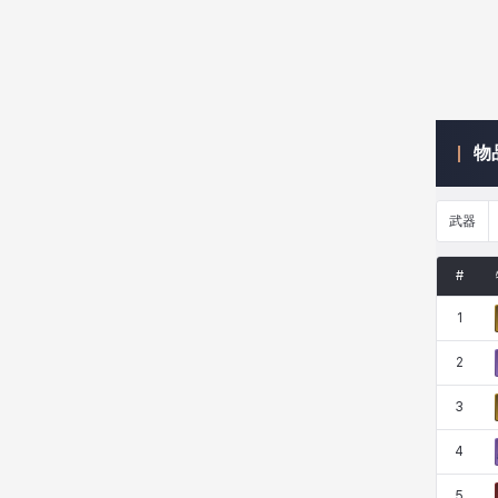
米爾卡
約翰
納塔朋
綾
物
翡翠
肯尼思
艾比蓋爾
艾琳娜
武器
艾瑪
艾登
艾絲黛爾
艾薩克
#
1
艾迪娜
芬里爾
芭芭拉
莉央
2
3
莉諾爾
菲利克斯
菲歐拉
萬尼亞
4
5