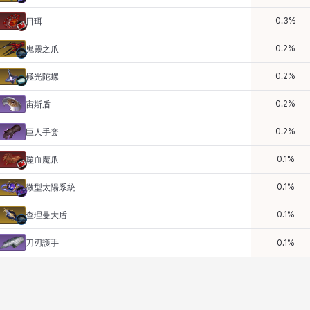
0.3
%
日珥
0.2
%
鬼靈之爪
0.2
%
極光陀螺
0.2
%
宙斯盾
0.2
%
巨人手套
0.1
%
噬血魔爪
0.1
%
微型太陽系統
0.1
%
查理曼大盾
刀刃護手
0.1
%