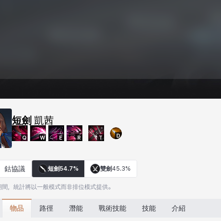
短劍
凱茜
D
Q
W
E
R
T
鈷協議
短劍
54.7%
雙劍
45.3%
期間，統計將以一般模式而非排位模式提供。
物品
路徑
潛能
戰術技能
技能
介紹